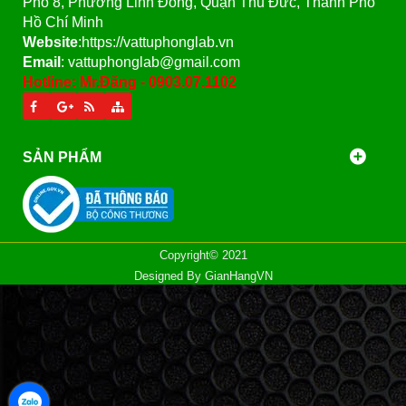
Phố 8, Phường Linh Đông, Quận Thủ Đức, Thành Phố
Hồ Chí Minh
Website
:https://vattuphonglab.vn
Email
: vattuphonglab@gmail.com
Hotline: Mr.Đăng - 0903.07.1102
SẢN PHẨM
Copyright© 2021
Designed By
GianHangVN