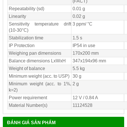
(FACT)
Repeatability (sd)
0.01 g
Linearity
0.02 g
Sensitivity temperature drift
3 ppm/ °C
(10-30°C)
Stabilization time
1.5 s
IP Protection
IP54 in use
Weighing pan dimensions
170x200 mm
Balance dimensions LxWxH
347x194x96 mm
Weight of balance
5.5 kg
Minimum weight (acc. to USP)
30 g
Minimum weight (acc. to 1%,
2 g
k=2)
Power requirement
12 V / 0.84 A
Material Number(s)
11124528
ĐÁNH GIÁ SẢN PHẨM