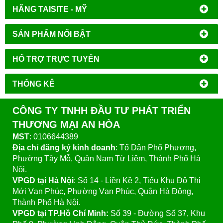
HÃNG TAISITE - MỸ
SẢN PHẨM NỔI BẬT
HỔ TRỢ TRỰC TUYẾN
THỐNG KÊ
CÔNG TY TNHH ĐẦU TƯ PHÁT TRIỂN
THƯƠNG MẠI AN HÒA
MST
: 0106644389
Địa chỉ đăng ký kinh doanh
: Tổ Dân Phố Phượng,
Phường Tây Mỗ, Quận Nam Từ Liêm, Thành Phố Hà
Nội.
VPGD tại Hà Nội
:
Số 14 - Liền Kề 2, Tiểu Khu Đô Thị
Mới Vạn Phúc, Phường Vạn Phúc, Quận Hà Đông,
Thành Phố Hà Nội.
VPGD tại TP.Hồ Chí Minh:
Số 39 - Đường Số 37, Khu