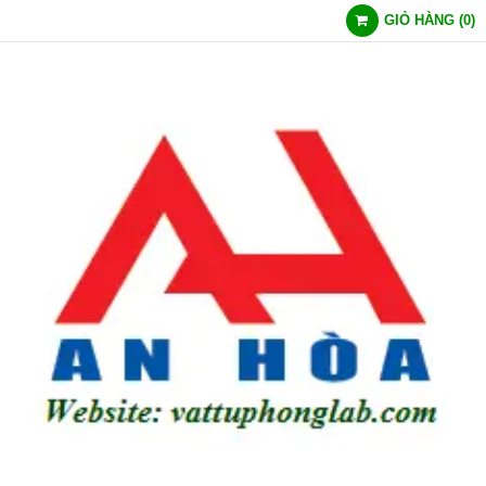
GIỎ HÀNG
(
0
)