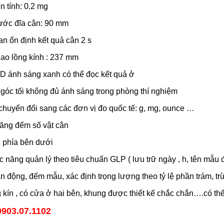
n tính: 0.2 mg
ước đĩa cân: 90 mm
an ổn định kết quả cân 2 s
ao lồng kính : 237 mm
D ánh sáng xanh có thể đọc kết quả ở
óc tối không đủ ánh sáng trong phòng thí nghiệm
chuyển đổi sang các đơn vị đo quốc tế: g, mg, ounce …
ăng đếm số vật cân
 phía bên dưới
 năng quản lý theo tiêu chuẩn GLP ( lưu trữ ngày , h, tên mẫu 
n động, đếm mẫu, xác định trọng lượng theo tỷ lệ phần trám, trừ
 kín , có cửa ở hai bên, khung được thiết kế chắc chắn….có thể
0903.07.1102