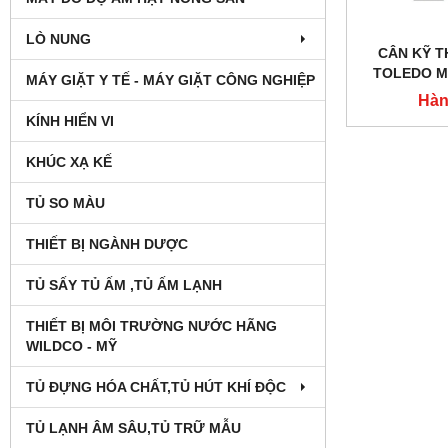
LÒ NUNG
CÂN KỸ 
TOLEDO M
MÁY GIẶT Y TẾ - MÁY GIẶT CÔNG NGHIỆP
Hàn
KÍNH HIỂN VI
KHÚC XẠ KẾ
TỦ SO MÀU
THIẾT BỊ NGÀNH DƯỢC
TỦ SẤY TỦ ẤM ,TỦ ẤM LẠNH
THIẾT BỊ MÔI TRƯỜNG NƯỚC HÃNG
WILDCO - MỸ
TỦ ĐỰNG HÓA CHẤT,TỦ HÚT KHÍ ĐỘC
TỦ LẠNH ÂM SÂU,TỦ TRỮ MẪU