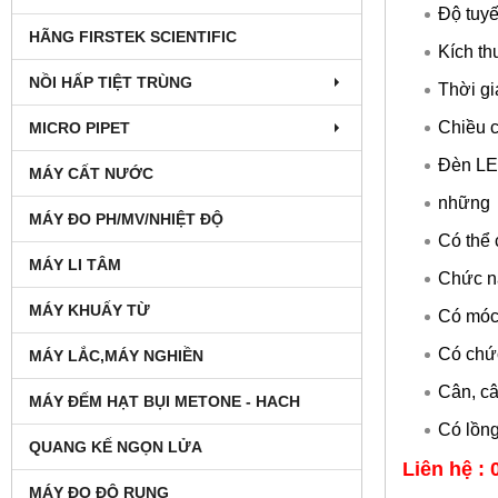
Độ tuyế
HÃNG FIRSTEK SCIENTIFIC
Kích th
NỒI HẤP TIỆT TRÙNG
Thời gi
Chiều c
MICRO PIPET
Đèn LE
MÁY CẤT NƯỚC
những g
MÁY ĐO PH/MV/NHIỆT ĐỘ
Có thể 
MÁY LI TÂM
Chức n
MÁY KHUẤY TỪ
Có móc
Có chức
MÁY LẮC,MÁY NGHIỀN
Cân, câ
MÁY ĐẾM HẠT BỤI METONE - HACH
Có lồng
QUANG KẾ NGỌN LỬA
Liên hệ : 
MÁY ĐO ĐỘ RUNG