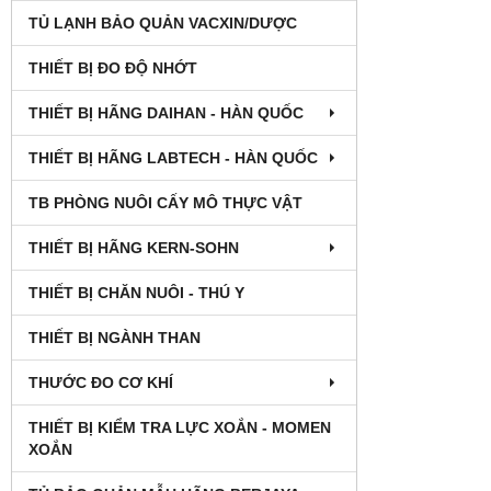
TỦ LẠNH BẢO QUẢN VACXIN/DƯỢC
THIẾT BỊ ĐO ĐỘ NHỚT
THIẾT BỊ HÃNG DAIHAN - HÀN QUỐC
THIẾT BỊ HÃNG LABTECH - HÀN QUỐC
TB PHÒNG NUÔI CẤY MÔ THỰC VẬT
THIẾT BỊ HÃNG KERN-SOHN
THIẾT BỊ CHĂN NUÔI - THÚ Y
THIẾT BỊ NGÀNH THAN
THƯỚC ĐO CƠ KHÍ
THIẾT BỊ KIỂM TRA LỰC XOẮN - MOMEN
XOẮN