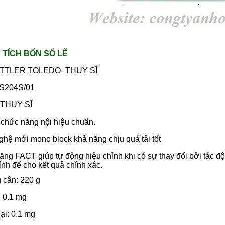
 TÍCH BỐN SỐ LẼ
TTLER TOLEDO- THỤY SĨ
S204S/01
THỤY SĨ
chức năng nội hiệu chuẩn.
hệ mới mono block khả năng chịu quá tải tốt
ng FACT giúp tự động hiệu chỉnh khi có sự thay đổi bởi tác độ
ỉnh để cho kết quả chính xác.
 cân: 220 g
 0.1 mg
lại: 0.1 mg