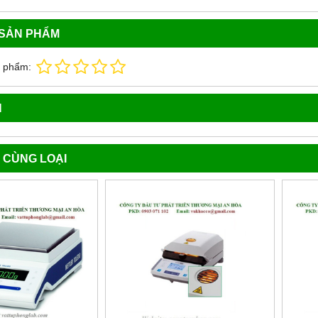
 SẢN PHẨM
n phẩm:
N
 CÙNG LOẠI