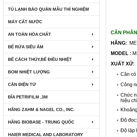
TỦ LẠNH BẢO QUẢN MẪU THÍ NGHIỆM
MÁY CẤT NƯỚC
CÂN PHÂN
AN TOÀN HÓA CHẤT
HÃNG:
ME
BỂ RỬA SIÊU ÂM
MODEL :
M
BỂ CÁCH THỦY,BỂ ĐIỀU NHIỆT
XUẤT XỨ:
BOM NHIỆT LƯỢNG
Cân có 
Công ng
CÂN ĐIỆN TỬ
Chức nă
ĐĨA PETRIFILM ,3M
hiệu ch
Khoảng
HÃNG ZAHM & NAGEL CO., INC.
Độ đọc:
HÃNG BIOBASE - TRUNG QUỐC
Độ lặp 
HAIER MEDICAL AND LABORATORY