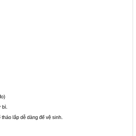
đo)
 bì.
 tháo lắp dễ dàng để vệ sinh.