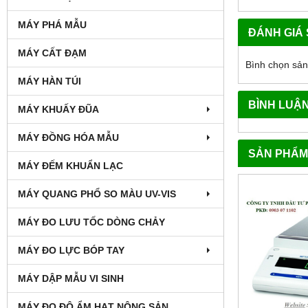
MÁY PHÁ MẪU
ĐÁNH GIÁ
MÁY CẤT ĐẠM
Bình chọn sả
MÁY HÀN TÚI
BÌNH LUẬ
MÁY KHUẤY ĐŨA
MÁY ĐỒNG HÓA MẪU
SẢN PHẨM
MÁY ĐẾM KHUẨN LẠC
MÁY QUANG PHỔ SO MÀU UV-VIS
MÁY ĐO LƯU TỐC DÒNG CHẢY
MÁY ĐO LỰC BÓP TAY
MÁY DẬP MẪU VI SINH
MÁY ĐO ĐỘ ẨM HẠT NÔNG SẢN