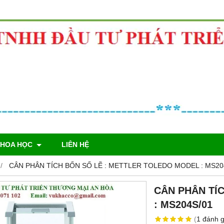
KHOA HỌC
LIÊN HỆ
CÂN PHÂN TÍCH BỐN SỐ LẼ : METTLER TOLEDO MODEL : MS20
CÂN PHÂN TÍ
: MS204S/01
(
1
đánh g