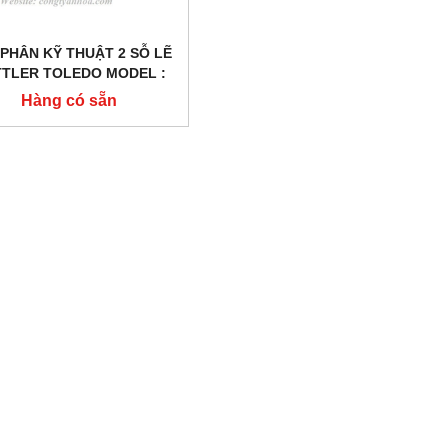
PHÂN KỸ THUẬT 2 SỖ LẼ
TLER TOLEDO MODEL :
MS1602S/01
Hàng có sẵn