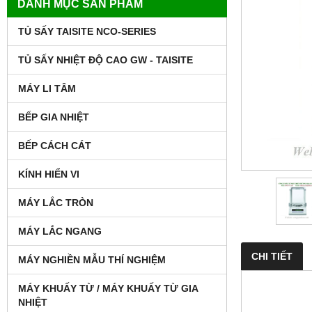
DANH MỤC SẢN PHẨM
TỦ SẤY TAISITE NCO-SERIES
TỦ SẤY NHIỆT ĐỘ CAO GW - TAISITE
MÁY LI TÂM
BẾP GIA NHIỆT
BẾP CÁCH CÁT
KÍNH HIỂN VI
MÁY LẮC TRÒN
MÁY LẮC NGANG
CHI TIẾT
MÁY NGHIỀN MẪU THÍ NGHIỆM
MÁY KHUẤY TỪ / MÁY KHUẤY TỪ GIA
NHIỆT