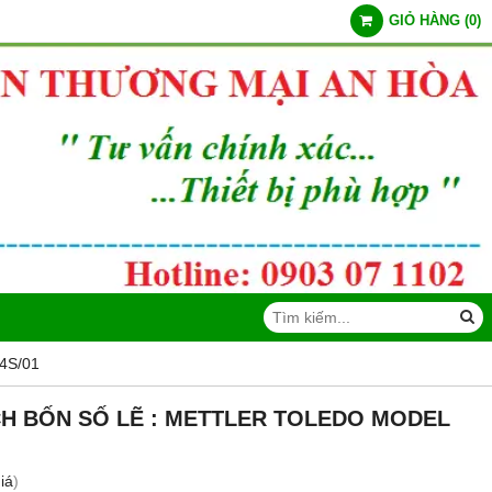
GIỎ HÀNG
(
0
)
4S/01
CH BỐN SỐ LẼ : METTLER TOLEDO MODEL
iá
)