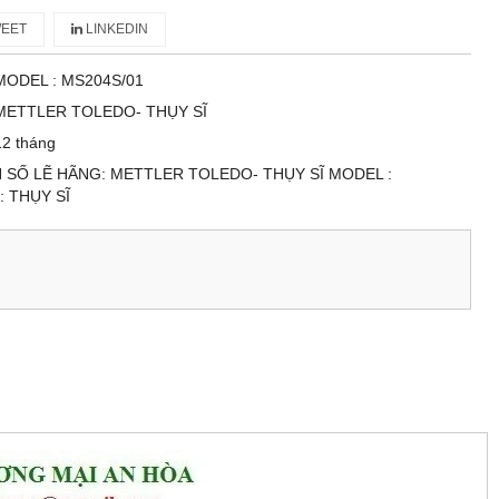
EET
LINKEDIN
MODEL : MS204S/01
METTLER TOLEDO- THỤY SĨ
12 tháng
 SỐ LẼ HÃNG: METTLER TOLEDO- THỤY SĨ MODEL :
: THỤY SĨ