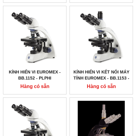
KÍNH HIỂN VI EUROMEX -
KÍNH HIỂN VI KẾT NỐI MÁY
BB.1152 ‑ PLPHI
TÍNH EUROMEX - BB.1153 ‑
PLPH
Hàng có sẵn
Hàng có sẵn