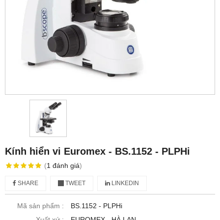
Kính hiển vi Euromex - BS.1152 ‑ PLPHi
(
1
đánh giá
)
SHARE
TWEET
LINKEDIN
Mã sản phẩm :
BS.1152 ‑ PLPHi
Xuất xứ :
EUROMEX - HÀ LAN