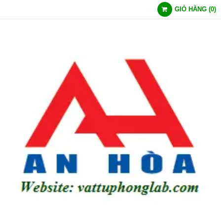
GIỎ HÀNG
(
0
)