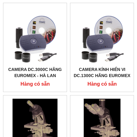
CAMERA DC.3000C HÃNG
CAMERA KÍNH HIỂN VI
EUROMEX - HÀ LAN
DC.1300C HÃNG EUROMEX
- HÀ LAN
Hàng có sẵn
Hàng có sẵn