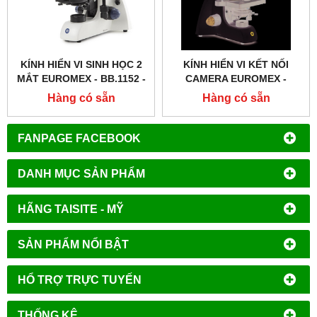
KÍNH HIỂN VI SINH HỌC 2
KÍNH HIỂN VI KẾT NỐI
MẮT EUROMEX - BB.1152 ‑
CAMERA EUROMEX -
PLPH
BB.1153 ‑ PLI
Hàng có sẵn
Hàng có sẵn
FANPAGE FACEBOOK
DANH MỤC SẢN PHẨM
HÃNG TAISITE - MỸ
SẢN PHẨM NỔI BẬT
HỔ TRỢ TRỰC TUYẾN
THỐNG KÊ