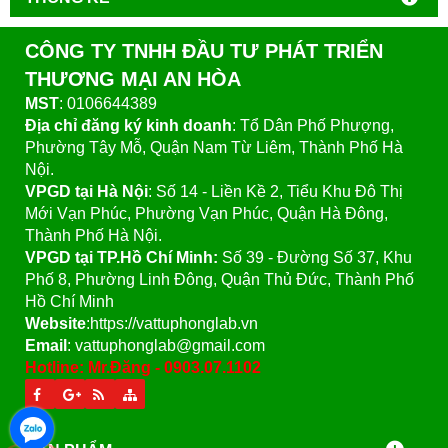
CÔNG TY TNHH ĐẦU TƯ PHÁT TRIỂN
THƯƠNG MẠI AN HÒA
MST
: 0106644389
Địa chỉ đăng ký kinh doanh
: Tổ Dân Phố Phượng,
Phường Tây Mỗ, Quận Nam Từ Liêm, Thành Phố Hà
Nội.
VPGD tại Hà Nội
:
Số 14 - Liền Kề 2, Tiểu Khu Đô Thị
Mới Vạn Phúc, Phường Vạn Phúc, Quận Hà Đông,
Thành Phố Hà Nội.
VPGD tại TP.Hồ Chí Minh:
Số 39 - Đường Số 37, Khu
Phố 8, Phường Linh Đông, Quận Thủ Đức, Thành Phố
Hồ Chí Minh
Website
:https://vattuphonglab.vn
Email
: vattuphonglab@gmail.com
Hotline: Mr.Đăng - 0903.07.1102