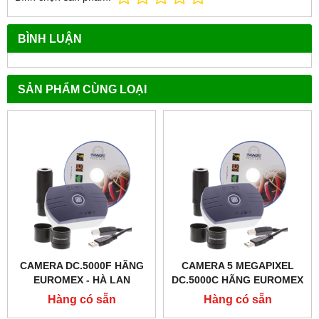
BÌNH LUẬN
SẢN PHẨM CÙNG LOẠI
CAMERA DC.5000F HÃNG
CAMERA 5 MEGAPIXEL
EUROMEX - HÀ LAN
DC.5000C HÃNG EUROMEX
- HÀ LAN
Hàng có sẵn
Hàng có sẵn