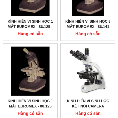
KÍNH HIỂN VI SINH HỌC 1
KÍNH HIỂN VI SINH HỌC 3
MẮT EUROMEX - 86.125 ‑
MẮT EUROMEX - 86.141
LED
Hàng có sẵn
Hàng có sẵn
KÍNH HIỂN VI SINH HỌC 1
KÍNH HIỂN VI SINH HỌC
MẮT EUROMEX - 86.125
KẾT NỐI CAMERA
EUROMEX - BB.1153 ‑
Hàng có sẵn
Hàng có sẵn
PLPHI