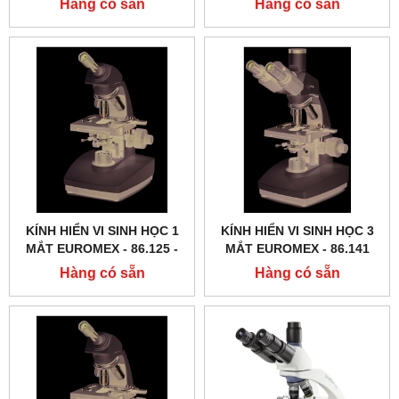
Hàng có sẵn
Hàng có sẵn
KÍNH HIỂN VI SINH HỌC 1
KÍNH HIỂN VI SINH HỌC 3
MẮT EUROMEX - 86.125 ‑
MẮT EUROMEX - 86.141
LED
Hàng có sẵn
Hàng có sẵn