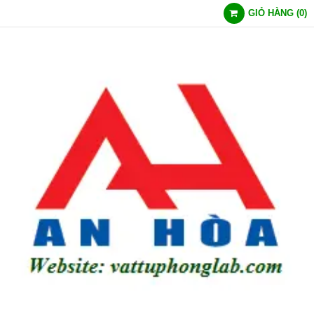
GIỎ HÀNG
(
0
)