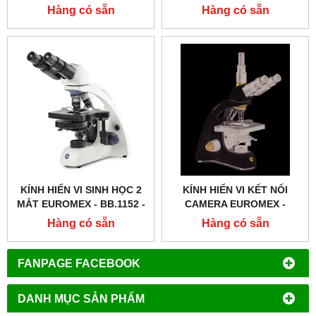
PLPH
Hàng có sẵn
Hàng có sẵn
KÍNH HIỂN VI SINH HỌC 2
KÍNH HIỂN VI KẾT NỐI
MẮT EUROMEX - BB.1152 ‑
CAMERA EUROMEX -
PLPH
BB.1153 ‑ PLI
Hàng có sẵn
Hàng có sẵn
FANPAGE FACEBOOK
DANH MỤC SẢN PHẨM