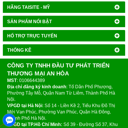
HÃNG TAISITE - MỸ
SẢN PHẨM NỔI BẬT
HỔ TRỢ TRỰC TUYẾN
THỐNG KÊ
CÔNG TY TNHH ĐẦU TƯ PHÁT TRIỂN
THƯƠNG MẠI AN HÒA
MST
: 0106644389
Địa chỉ đăng ký kinh doanh
: Tổ Dân Phố Phượng,
Phường Tây Mỗ, Quận Nam Từ Liêm, Thành Phố Hà
Nội.
VPGD tại Hà Nội
:
Số 14 - Liền Kề 2, Tiểu Khu Đô Thị
Mới Vạn Phúc, Phường Vạn Phúc, Quận Hà Đông,
Thành Phố Hà Nội.
VPGD tại TP.Hồ Chí Minh:
Số 39 - Đường Số 37, Khu