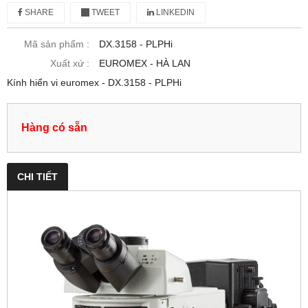
SHARE
TWEET
LINKEDIN
Mã sản phẩm :
DX.3158 ‑ PLPHi
Xuất xứ :
EUROMEX - HÀ LAN
Kính hiển vi euromex - DX.3158 ‑ PLPHi
Hàng có sẵn
CHI TIẾT