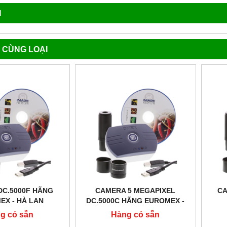
N
 CÙNG LOẠI
DC.5000F HÃNG
CAMERA 5 MEGAPIXEL
CA
EX - HÀ LAN
DC.5000C HÃNG EUROMEX -
HÀ LAN
g có sẵn
Hàng có sẵn