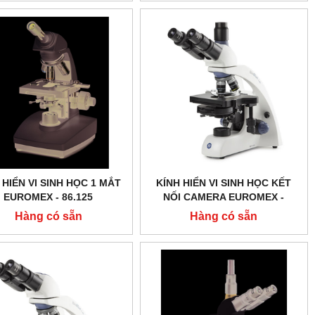
 HIỂN VI SINH HỌC 1 MẮT
KÍNH HIỂN VI SINH HỌC KẾT
EUROMEX - 86.125
NỐI CAMERA EUROMEX -
BB.1153 ‑ PLPHI
Hàng có sẵn
Hàng có sẵn