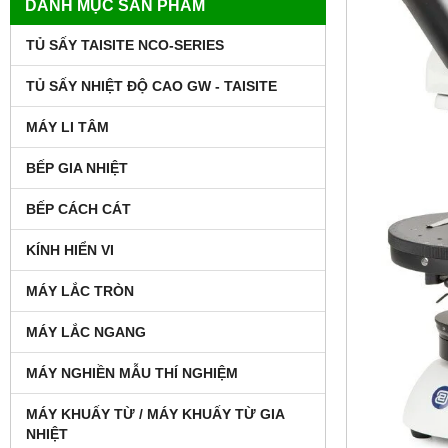
DANH MỤC SẢN PHẨM
TỦ SẤY TAISITE NCO-SERIES
TỦ SẤY NHIỆT ĐỘ CAO GW - TAISITE
MÁY LI TÂM
BẾP GIA NHIỆT
BẾP CÁCH CÁT
KÍNH HIỂN VI
MÁY LẮC TRÒN
MÁY LẮC NGANG
MÁY NGHIỀN MẪU THÍ NGHIỆM
MÁY KHUẤY TỪ / MÁY KHUẤY TỪ GIA
NHIỆT