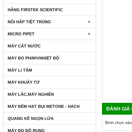
HÃNG FIRSTEK SCIENTIFIC
NỒI HẤP TIỆT TRÙNG
MICRO PIPET
MÁY CẤT NƯỚC
MÁY ĐO PH/MV/NHIỆT ĐỘ
MÁY LI TÂM
MÁY KHUẤY TỪ
MÁY LẮC,MÁY NGHIỀN
MÁY ĐẾM HẠT BỤI METONE - HACH
ĐÁNH GIÁ
QUANG KẾ NGỌN LỬA
Bình chọn sả
MÁY ĐO ĐỘ RUNG