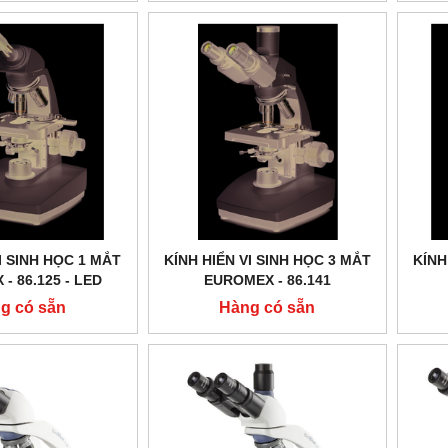
I SINH HỌC 1 MẮT
KÍNH HIỂN VI SINH HỌC 3 MẮT
KÍNH
- 86.125 ‑ LED
EUROMEX - 86.141
g có sẵn
Hàng có sẵn