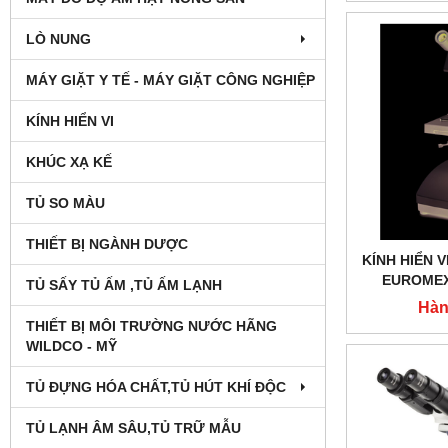
LÒ NUNG
MÁY GIẶT Y TẾ - MÁY GIẶT CÔNG NGHIỆP
KÍNH HIỂN VI
KHÚC XẠ KẾ
TỦ SO MÀU
THIẾT BỊ NGÀNH DƯỢC
KÍNH HIỂN V
EUROMEX 
TỦ SẤY TỦ ẤM ,TỦ ẤM LẠNH
Hàn
THIẾT BỊ MÔI TRƯỜNG NƯỚC HÃNG
WILDCO - MỸ
TỦ ĐỰNG HÓA CHẤT,TỦ HÚT KHÍ ĐỘC
TỦ LẠNH ÂM SÂU,TỦ TRỮ MẪU