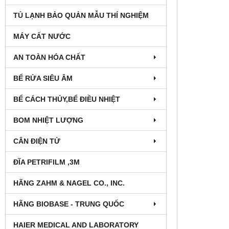
TỦ LẠNH BẢO QUẢN MẪU THÍ NGHIỆM
MÁY CẤT NƯỚC
AN TOÀN HÓA CHẤT
BỂ RỬA SIÊU ÂM
BỂ CÁCH THỦY,BỂ ĐIỀU NHIỆT
BOM NHIỆT LƯỢNG
CÂN ĐIỆN TỬ
ĐĨA PETRIFILM ,3M
HÃNG ZAHM & NAGEL CO., INC.
HÃNG BIOBASE - TRUNG QUỐC
HAIER MEDICAL AND LABORATORY