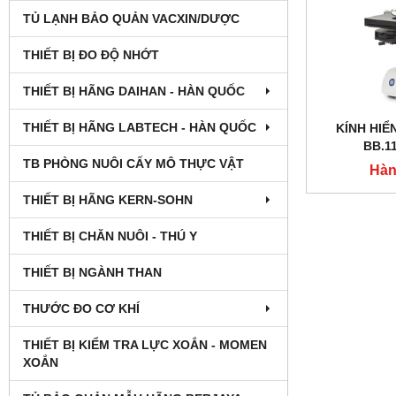
TỦ LẠNH BẢO QUẢN VACXIN/DƯỢC
THIẾT BỊ ĐO ĐỘ NHỚT
THIẾT BỊ HÃNG DAIHAN - HÀN QUỐC
THIẾT BỊ HÃNG LABTECH - HÀN QUỐC
KÍNH HIỂ
BB.11
TB PHÒNG NUÔI CẤY MÔ THỰC VẬT
Hàn
THIẾT BỊ HÃNG KERN-SOHN
THIẾT BỊ CHĂN NUÔI - THÚ Y
THIẾT BỊ NGÀNH THAN
THƯỚC ĐO CƠ KHÍ
THIẾT BỊ KIỂM TRA LỰC XOẮN - MOMEN
XOẮN