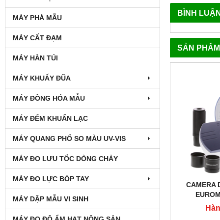
BÌNH LUẬ
MÁY PHÁ MẪU
MÁY CẤT ĐẠM
SẢN PHẨM
MÁY HÀN TÚI
MÁY KHUẤY ĐŨA
MÁY ĐỒNG HÓA MẪU
MÁY ĐẾM KHUẨN LẠC
MÁY QUANG PHỔ SO MÀU UV-VIS
MÁY ĐO LƯU TỐC DÒNG CHẢY
MÁY ĐO LỰC BÓP TAY
CAMERA 
EUROM
MÁY DẬP MẪU VI SINH
Hàn
MÁY ĐO ĐỘ ẨM HẠT NÔNG SẢN