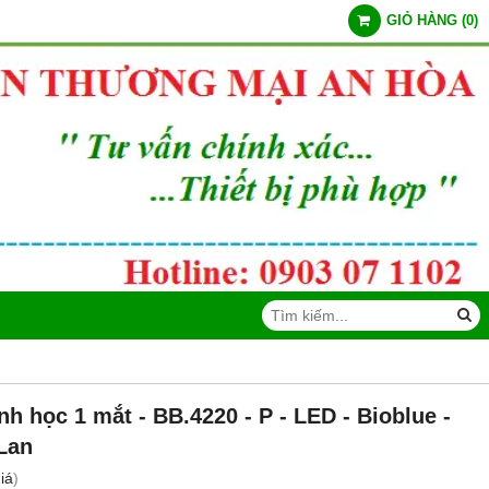
GIỎ HÀNG
(
0
)
inh học 1 mắt - BB.4220 ‑ P ‑ LED - Bioblue -
Lan
iá
)