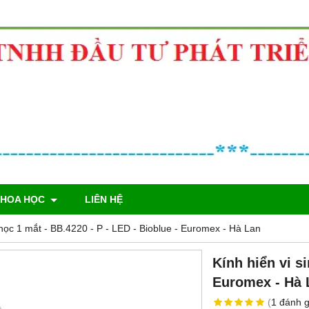
KHOA HỌC
LIÊN HỆ
 học 1 mắt - BB.4220 ‑ P ‑ LED - Bioblue - Euromex - Hà Lan
Kính hiển vi s
Euromex - Hà 
(
1
đánh g