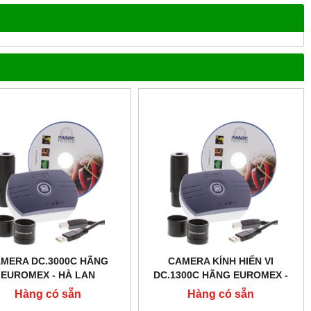
MERA DC.3000C HÃNG
CAMERA KÍNH HIỂN VI
EUROMEX - HÀ LAN
DC.1300C HÃNG EUROMEX -
HÀ LAN
Hàng có sẵn
Hàng có sẵn