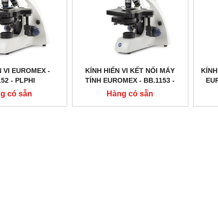
N VI EUROMEX -
KÍNH HIỂN VI KẾT NỐI MÁY
KÍNH
52 ‑ PLPHI
TÍNH EUROMEX - BB.1153 ‑
EUR
PLPH
g có sẵn
Hàng có sẵn