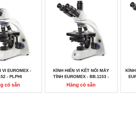
N VI EUROMEX -
KÍNH HIỂN VI KẾT NỐI MÁY
KÍNH
52 ‑ PLPHI
TÍNH EUROMEX - BB.1153 ‑
EUR
PLPH
g có sẵn
Hàng có sẵn