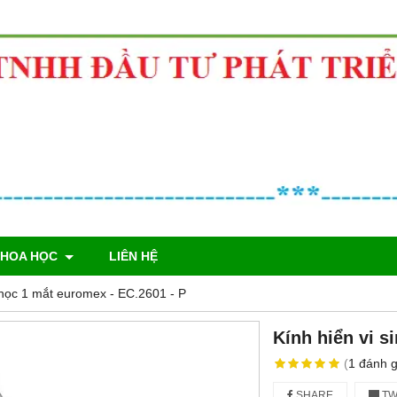
KHOA HỌC
LIÊN HỆ
h học 1 mắt euromex - EC.2601 ‑ P
Kính hiển vi s
(
1
đánh g
SHARE
TW