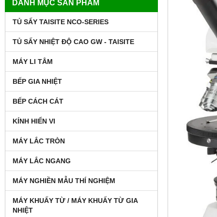
DANH MỤC SẢN PHẨM
TỦ SẤY TAISITE NCO-SERIES
TỦ SẤY NHIỆT ĐỘ CAO GW - TAISITE
MÁY LI TÂM
BẾP GIA NHIỆT
BẾP CÁCH CÁT
KÍNH HIỂN VI
MÁY LẮC TRÒN
MÁY LẮC NGANG
MÁY NGHIỀN MẪU THÍ NGHIỆM
MÁY KHUẤY TỪ / MÁY KHUẤY TỪ GIA
NHIỆT