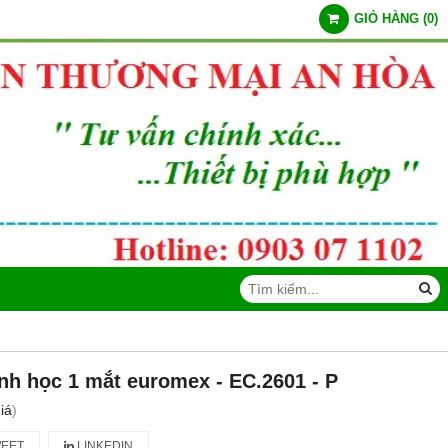
GIỎ HÀNG
(
0
)
inh học 1 mắt euromex - EC.2601 ‑ P
iá
)
EET
LINKEDIN