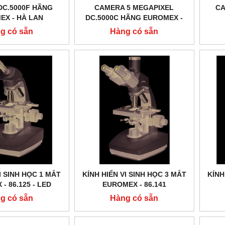
DC.5000F HÃNG
CAMERA 5 MEGAPIXEL
CA
EX - HÀ LAN
DC.5000C HÃNG EUROMEX -
HÀ LAN
g có sẵn
Hàng có sẵn
I SINH HỌC 1 MẮT
KÍNH HIỂN VI SINH HỌC 3 MẮT
KÍNH
- 86.125 ‑ LED
EUROMEX - 86.141
g có sẵn
Hàng có sẵn