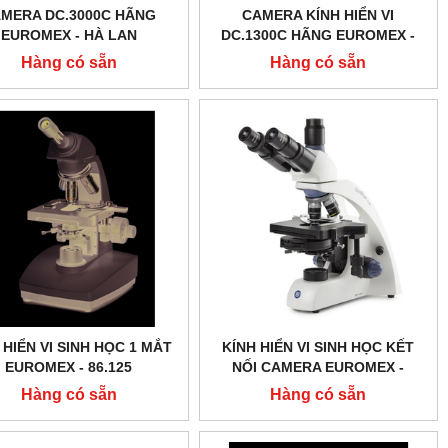
MERA DC.3000C HÃNG
CAMERA KÍNH HIỂN VI
EUROMEX - HÀ LAN
DC.1300C HÃNG EUROMEX -
HÀ LAN
Hàng có sẵn
Hàng có sẵn
 HIỂN VI SINH HỌC 1 MẮT
KÍNH HIỂN VI SINH HỌC KẾT
EUROMEX - 86.125
NỐI CAMERA EUROMEX -
BB.1153 ‑ PLPHI
Hàng có sẵn
Hàng có sẵn