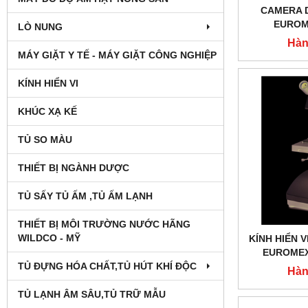
CAMERA 
EUROM
LÒ NUNG
Hàn
MÁY GIẶT Y TẾ - MÁY GIẶT CÔNG NGHIỆP
KÍNH HIỂN VI
KHÚC XẠ KẾ
TỦ SO MÀU
THIẾT BỊ NGÀNH DƯỢC
TỦ SẤY TỦ ẤM ,TỦ ẤM LẠNH
THIẾT BỊ MÔI TRƯỜNG NƯỚC HÃNG
WILDCO - MỸ
KÍNH HIỂN V
EUROMEX 
TỦ ĐỰNG HÓA CHẤT,TỦ HÚT KHÍ ĐỘC
Hàn
TỦ LẠNH ÂM SÂU,TỦ TRỮ MẪU