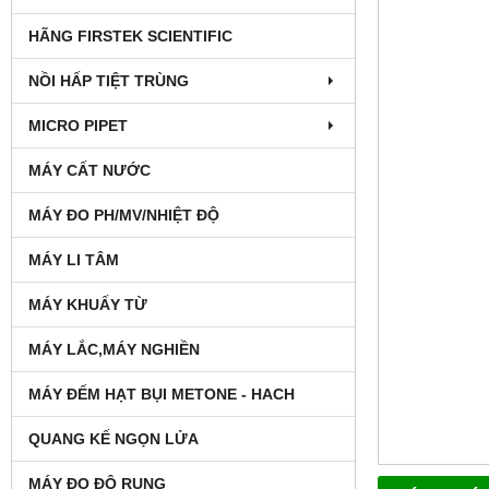
HÃNG FIRSTEK SCIENTIFIC
NỒI HẤP TIỆT TRÙNG
MICRO PIPET
MÁY CẤT NƯỚC
MÁY ĐO PH/MV/NHIỆT ĐỘ
MÁY LI TÂM
MÁY KHUẤY TỪ
MÁY LẮC,MÁY NGHIỀN
MÁY ĐẾM HẠT BỤI METONE - HACH
QUANG KẾ NGỌN LỬA
MÁY ĐO ĐỘ RUNG