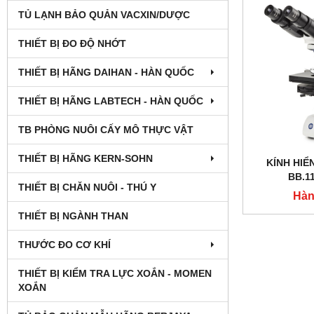
TỦ LẠNH BẢO QUẢN VACXIN/DƯỢC
THIẾT BỊ ĐO ĐỘ NHỚT
THIẾT BỊ HÃNG DAIHAN - HÀN QUỐC
THIẾT BỊ HÃNG LABTECH - HÀN QUỐC
TB PHÒNG NUÔI CẤY MÔ THỰC VẬT
THIẾT BỊ HÃNG KERN-SOHN
KÍNH HIỂ
BB.11
THIẾT BỊ CHĂN NUÔI - THÚ Y
Hàn
THIẾT BỊ NGÀNH THAN
THƯỚC ĐO CƠ KHÍ
THIẾT BỊ KIỂM TRA LỰC XOẮN - MOMEN
XOẮN