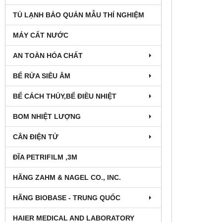
TỦ LẠNH BẢO QUẢN MẪU THÍ NGHIỆM
MÁY CẤT NƯỚC
AN TOÀN HÓA CHẤT
BỂ RỬA SIÊU ÂM
BỂ CÁCH THỦY,BỂ ĐIỀU NHIỆT
BOM NHIỆT LƯỢNG
CÂN ĐIỆN TỬ
ĐĨA PETRIFILM ,3M
HÃNG ZAHM & NAGEL CO., INC.
HÃNG BIOBASE - TRUNG QUỐC
HAIER MEDICAL AND LABORATORY