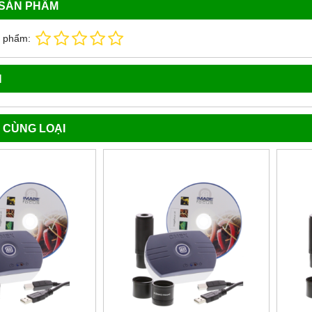
 SẢN PHẨM
n phẩm:
N
 CÙNG LOẠI