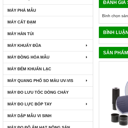
ĐÁNH GIÁ
MÁY PHÁ MẪU
Bình chọn sả
MÁY CẤT ĐẠM
BÌNH LUẬ
MÁY HÀN TÚI
MÁY KHUẤY ĐŨA
SẢN PHẨM
MÁY ĐỒNG HÓA MẪU
MÁY ĐẾM KHUẨN LẠC
MÁY QUANG PHỔ SO MÀU UV-VIS
MÁY ĐO LƯU TỐC DÒNG CHẢY
MÁY ĐO LỰC BÓP TAY
MÁY DẬP MẪU VI SINH
MÁY ĐO ĐỘ ẨM HẠT NÔNG SẢN