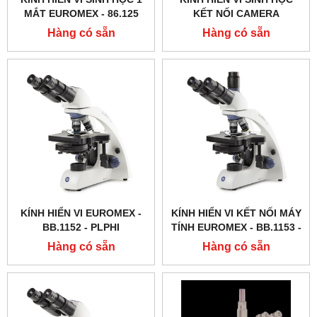
MẮT EUROMEX - 86.125
KẾT NỐI CAMERA
EUROMEX - BB.1153 ‑
Hàng có sẵn
Hàng có sẵn
PLPHI
KÍNH HIỂN VI EUROMEX -
KÍNH HIỂN VI KẾT NỐI MÁY
BB.1152 ‑ PLPHI
TÍNH EUROMEX - BB.1153 ‑
PLPH
Hàng có sẵn
Hàng có sẵn