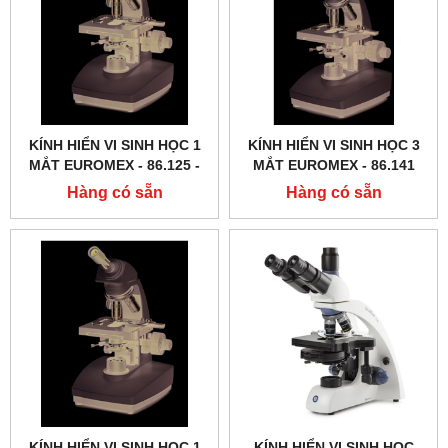
KÍNH HIỂN VI SINH HỌC 1
KÍNH HIỂN VI SINH HỌC 3
MẮT EUROMEX - 86.125 ‑
MẮT EUROMEX - 86.141
LED
Hàng có sẵn
Hàng có sẵn
KÍNH HIỂN VI SINH HỌC 1
KÍNH HIỂN VI SINH HỌC