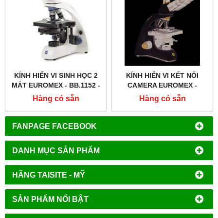
KÍNH HIỂN VI SINH HỌC 2
KÍNH HIỂN VI KẾT NỐI
MẮT EUROMEX - BB.1152 ‑
CAMERA EUROMEX -
PLPH
BB.1153 ‑ PLI
Hàng có sẵn
Hàng có sẵn
FANPAGE FACEBOOK
DANH MỤC SẢN PHẨM
HÃNG TAISITE - MỸ
SẢN PHẨM NỔI BẬT