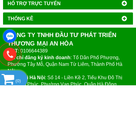
HỔ TRỢ TRỰC TUYẾN
THỐNG KÊ
CÔNG TY TNHH ĐẦU TƯ PHÁT TRIỂN
THƯƠNG MẠI AN HÒA
MST
: 0106644389
Địa chỉ đăng ký kinh doanh
: Tổ Dân Phố Phượng,
Phường Tây Mỗ, Quận Nam Từ Liêm, Thành Phố Hà
Nội.
VPGD tại Hà Nội
:
Số 14 - Liền Kề 2, Tiểu Khu Đô Thị
(
0
)
Mới Vạn Phúc, Phường Vạn Phúc, Quận Hà Đông,
Thành Phố Hà Nội.
VPGD tại TP.Hồ Chí Minh:
Số 39 - Đường Số 37, Khu
Phố 8, Phường Linh Đông, Quận Thủ Đức, Thành Phố
Hồ Chí Minh
Website
:https://vattuphonglab.vn
Email
: vattuphonglab@gmail.com
Hotline: Mr.Đăng - 0903.07.1102