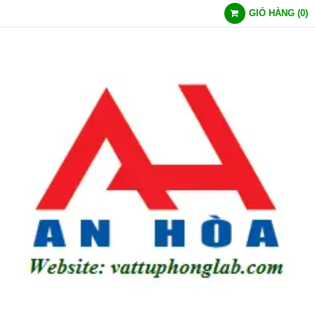
GIỎ HÀNG
(
0
)