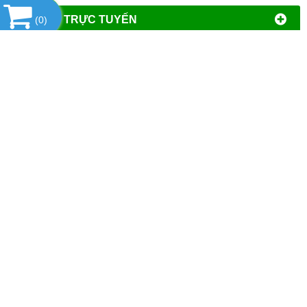
HỔ TRỢ TRỰC TUYẾN
(
0
)
THỐNG KÊ
CÔNG TY TNHH ĐẦU TƯ PHÁT TRIỂN
THƯƠNG MẠI AN HÒA
MST
: 0106644389
Địa chỉ đăng ký kinh doanh
: Tổ Dân Phố Phượng,
Phường Tây Mỗ, Quận Nam Từ Liêm, Thành Phố Hà
Nội.
VPGD tại Hà Nội
:
Số 14 - Liền Kề 2, Tiểu Khu Đô Thị
Mới Vạn Phúc, Phường Vạn Phúc, Quận Hà Đông,
Thành Phố Hà Nội.
VPGD tại TP.Hồ Chí Minh:
Số 39 - Đường Số 37, Khu
Phố 8, Phường Linh Đông, Quận Thủ Đức, Thành Phố
Hồ Chí Minh
Website
:https://vattuphonglab.vn
Email
: vattuphonglab@gmail.com