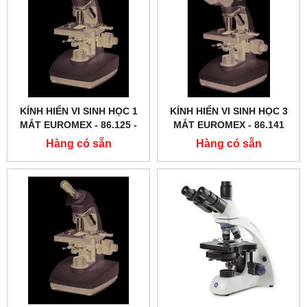
KÍNH HIỂN VI SINH HỌC 1
KÍNH HIỂN VI SINH HỌC 3
MẮT EUROMEX - 86.125 ‑
MẮT EUROMEX - 86.141
LED
Hàng có sẵn
Hàng có sẵn