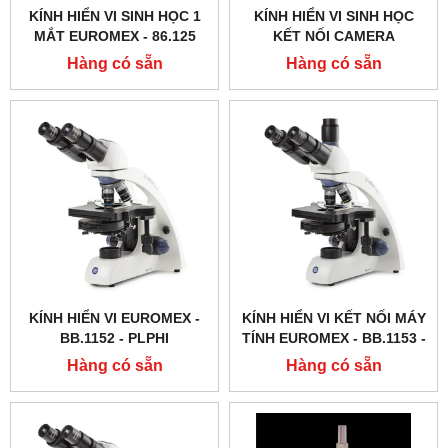
KÍNH HIỂN VI SINH HỌC 1
KÍNH HIỂN VI SINH HỌC
MẮT EUROMEX - 86.125
KẾT NỐI CAMERA
EUROMEX - BB.1153 ‑
Hàng có sẵn
Hàng có sẵn
PLPHI
KÍNH HIỂN VI EUROMEX -
KÍNH HIỂN VI KẾT NỐI MÁY
BB.1152 ‑ PLPHI
TÍNH EUROMEX - BB.1153 ‑
PLPH
Hàng có sẵn
Hàng có sẵn