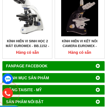
KÍNH HIỂN VI SINH HỌC 2
KÍNH HIỂN VI KẾT NỐI
MẮT EUROMEX - BB.1152 ‑
CAMERA EUROMEX -
PLPH
BB.1153 ‑ PLI
Hàng có sẵn
Hàng có sẵn
FANPAGE FACEBOOK
DANH MỤC SẢN PHẨM
HÃNG TAISITE - MỸ
SẢN PHẨM NỔI BẬT