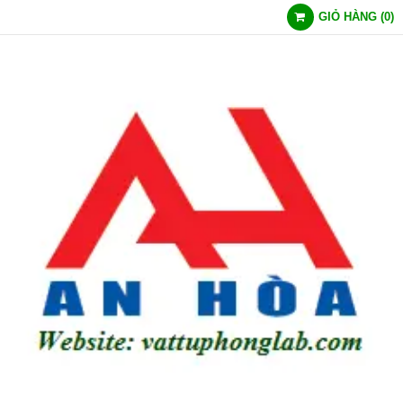
GIỎ HÀNG
(
0
)