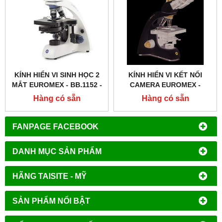
KÍNH HIỂN VI SINH HỌC 2
KÍNH HIỂN VI KẾT NỐI
MẮT EUROMEX - BB.1152 ‑
CAMERA EUROMEX -
PLPH
BB.1153 ‑ PLI
Hàng có sẵn
Hàng có sẵn
FANPAGE FACEBOOK
DANH MỤC SẢN PHẨM
HÃNG TAISITE - MỸ
SẢN PHẨM NỔI BẬT