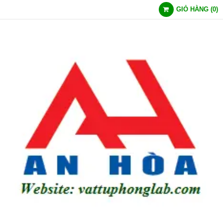
GIỎ HÀNG
(
0
)