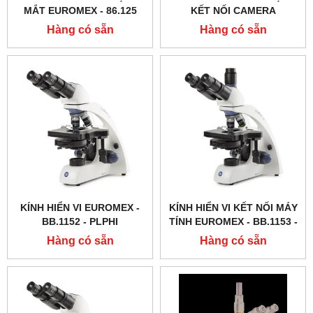
MẮT EUROMEX - 86.125
KẾT NỐI CAMERA
EUROMEX - BB.1153 ‑
Hàng có sẵn
Hàng có sẵn
PLPHI
KÍNH HIỂN VI EUROMEX -
KÍNH HIỂN VI KẾT NỐI MÁY
BB.1152 ‑ PLPHI
TÍNH EUROMEX - BB.1153 ‑
PLPH
Hàng có sẵn
Hàng có sẵn