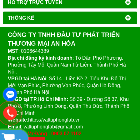
HỔ TRỢ TRỰC TUYẾN
THỐNG KÊ
CÔNG TY TNHH ĐẦU TƯ PHÁT TRIỂN
THƯƠNG MẠI AN HÒA
MST
: 0106644389
Địa chỉ đăng ký kinh doanh
: Tổ Dân Phố Phượng,
Phường Tây Mỗ, Quận Nam Từ Liêm, Thành Phố Hà
Nội.
VPGD tại Hà Nội
:
Số 14 - Liền Kề 2, Tiểu Khu Đô Thị
Mới Vạn Phúc, Phường Vạn Phúc, Quận Hà Đông,
Thành Phố Hà Nội.
VPGD tại TP.Hồ Chí Minh:
Số 39 - Đường Số 37, Khu
Phố 8, Phường Linh Đông, Quận Thủ Đức, Thành Phố
Hồ Chí Minh
Website
:https://vattuphonglab.vn
Email
: vattuphonglab@gmail.com
Hotline: Mr.Đăng - 0903.07.1102