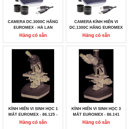
CAMERA DC.3000C HÃNG
CAMERA KÍNH HIỂN VI
EUROMEX - HÀ LAN
DC.1300C HÃNG EUROMEX
- HÀ LAN
Hàng có sẵn
Hàng có sẵn
KÍNH HIỂN VI SINH HỌC 1
KÍNH HIỂN VI SINH HỌC 3
MẮT EUROMEX - 86.125 ‑
MẮT EUROMEX - 86.141
LED
Hàng có sẵn
Hàng có sẵn