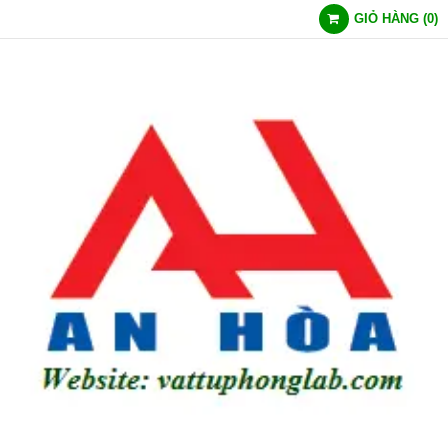
GIỎ HÀNG
(
0
)