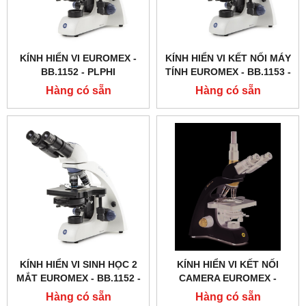
KÍNH HIỂN VI EUROMEX -
KÍNH HIỂN VI KẾT NỐI MÁY
BB.1152 ‑ PLPHI
TÍNH EUROMEX - BB.1153 ‑
PLPH
Hàng có sẵn
Hàng có sẵn
KÍNH HIỂN VI SINH HỌC 2
KÍNH HIỂN VI KẾT NỐI
MẮT EUROMEX - BB.1152 ‑
CAMERA EUROMEX -
PLPH
BB.1153 ‑ PLI
Hàng có sẵn
Hàng có sẵn