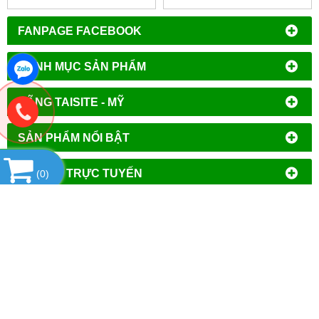
FANPAGE FACEBOOK
DANH MỤC SẢN PHẨM
HÃNG TAISITE - MỸ
SẢN PHẨM NỔI BẬT
HỔ TRỢ TRỰC TUYẾN
(
0
)
THỐNG KÊ
CÔNG TY TNHH ĐẦU TƯ PHÁT TRIỂN
THƯƠNG MẠI AN HÒA
MST
: 0106644389
Địa chỉ đăng ký kinh doanh
: Tổ Dân Phố Phượng,
Phường Tây Mỗ, Quận Nam Từ Liêm, Thành Phố Hà