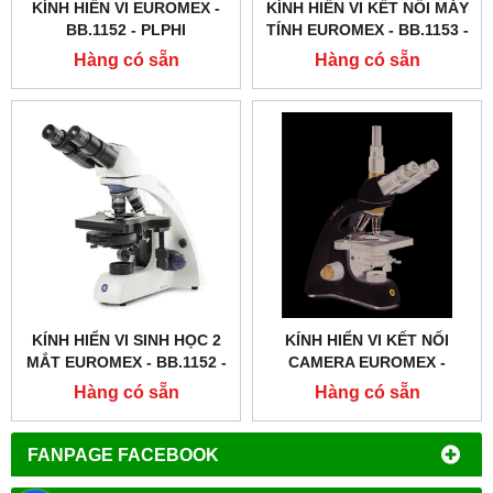
KÍNH HIỂN VI EUROMEX -
KÍNH HIỂN VI KẾT NỐI MÁY
BB.1152 ‑ PLPHI
TÍNH EUROMEX - BB.1153 ‑
PLPH
Hàng có sẵn
Hàng có sẵn
KÍNH HIỂN VI SINH HỌC 2
KÍNH HIỂN VI KẾT NỐI
MẮT EUROMEX - BB.1152 ‑
CAMERA EUROMEX -
PLPH
BB.1153 ‑ PLI
Hàng có sẵn
Hàng có sẵn
FANPAGE FACEBOOK