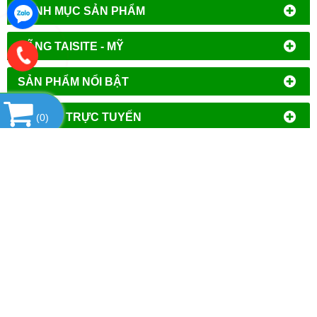
DANH MỤC SẢN PHẨM
HÃNG TAISITE - MỸ
SẢN PHẨM NỔI BẬT
HỔ TRỢ TRỰC TUYẾN
(
0
)
THỐNG KÊ
CÔNG TY TNHH ĐẦU TƯ PHÁT TRIỂN
THƯƠNG MẠI AN HÒA
MST
: 0106644389
Địa chỉ đăng ký kinh doanh
: Tổ Dân Phố Phượng,
Phường Tây Mỗ, Quận Nam Từ Liêm, Thành Phố Hà
Nội.
VPGD tại Hà Nội
:
Số 14 - Liền Kề 2, Tiểu Khu Đô Thị
Mới Vạn Phúc, Phường Vạn Phúc, Quận Hà Đông,