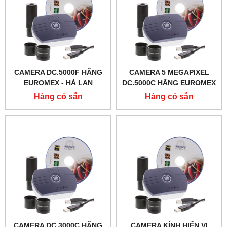
CAMERA DC.5000F HÃNG
CAMERA 5 MEGAPIXEL
EUROMEX - HÀ LAN
DC.5000C HÃNG EUROMEX
- HÀ LAN
Hàng có sẵn
Hàng có sẵn
CAMERA DC.3000C HÃNG
CAMERA KÍNH HIỂN VI