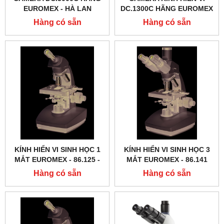
EUROMEX - HÀ LAN
DC.1300C HÃNG EUROMEX
- HÀ LAN
Hàng có sẵn
Hàng có sẵn
KÍNH HIỂN VI SINH HỌC 1
KÍNH HIỂN VI SINH HỌC 3
MẮT EUROMEX - 86.125 ‑
MẮT EUROMEX - 86.141
LED
Hàng có sẵn
Hàng có sẵn