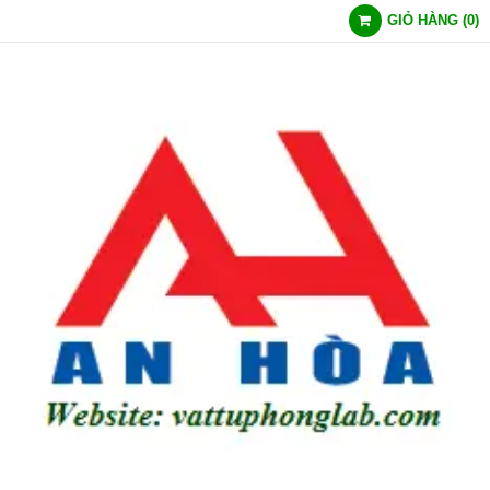
GIỎ HÀNG
(
0
)