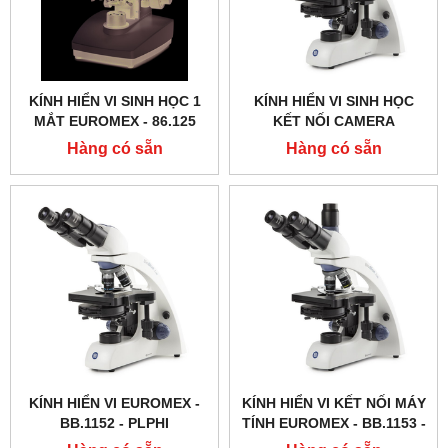
KÍNH HIỂN VI SINH HỌC 1
KÍNH HIỂN VI SINH HỌC
MẮT EUROMEX - 86.125
KẾT NỐI CAMERA
EUROMEX - BB.1153 ‑
Hàng có sẵn
Hàng có sẵn
PLPHI
KÍNH HIỂN VI EUROMEX -
KÍNH HIỂN VI KẾT NỐI MÁY
BB.1152 ‑ PLPHI
TÍNH EUROMEX - BB.1153 ‑
PLPH