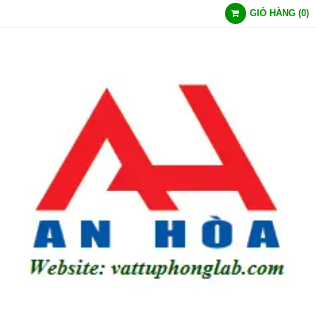
GIỎ HÀNG
(
0
)