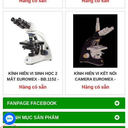
Hàng có sẵn
Hàng có sẵn
KÍNH HIỂN VI SINH HỌC 2
KÍNH HIỂN VI KẾT NỐI
MẮT EUROMEX - BB.1152 ‑
CAMERA EUROMEX -
PLPH
BB.1153 ‑ PLI
Hàng có sẵn
Hàng có sẵn
FANPAGE FACEBOOK
DANH MỤC SẢN PHẨM