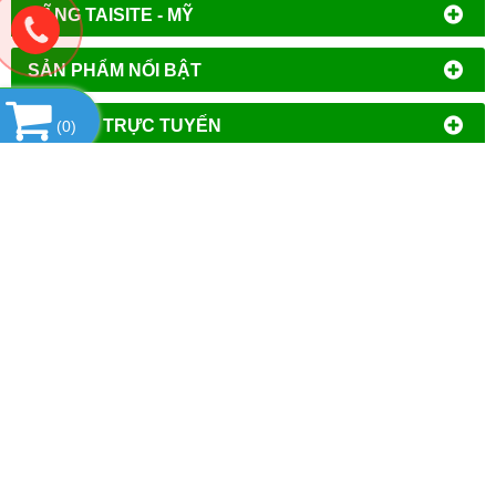
HÃNG TAISITE - MỸ
SẢN PHẨM NỔI BẬT
HỔ TRỢ TRỰC TUYẾN
(
0
)
THỐNG KÊ
CÔNG TY TNHH ĐẦU TƯ PHÁT TRIỂN
THƯƠNG MẠI AN HÒA
MST
: 0106644389
Địa chỉ đăng ký kinh doanh
: Tổ Dân Phố Phượng,
Phường Tây Mỗ, Quận Nam Từ Liêm, Thành Phố Hà
Nội.
VPGD tại Hà Nội
:
Số 14 - Liền Kề 2, Tiểu Khu Đô Thị
Mới Vạn Phúc, Phường Vạn Phúc, Quận Hà Đông,
Thành Phố Hà Nội.
VPGD tại TP.Hồ Chí Minh:
Số 39 - Đường Số 37, Khu
Phố 8, Phường Linh Đông, Quận Thủ Đức, Thành Phố