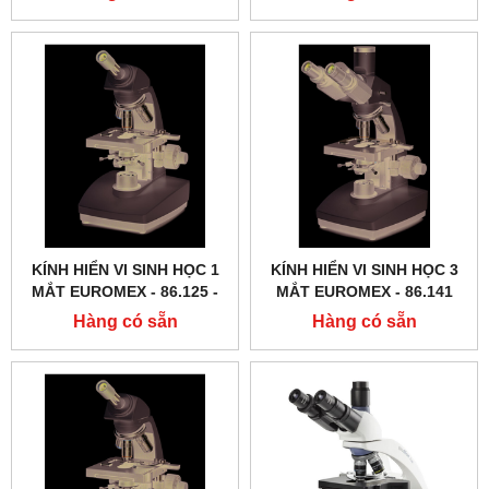
KÍNH HIỂN VI SINH HỌC 1
KÍNH HIỂN VI SINH HỌC 3
MẮT EUROMEX - 86.125 ‑
MẮT EUROMEX - 86.141
LED
Hàng có sẵn
Hàng có sẵn