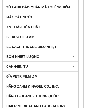
TỦ LẠNH BẢO QUẢN MẪU THÍ NGHIỆM
MÁY CẤT NƯỚC
AN TOÀN HÓA CHẤT
BỂ RỬA SIÊU ÂM
BỂ CÁCH THỦY,BỂ ĐIỀU NHIỆT
BOM NHIỆT LƯỢNG
CÂN ĐIỆN TỬ
ĐĨA PETRIFILM ,3M
HÃNG ZAHM & NAGEL CO., INC.
HÃNG BIOBASE - TRUNG QUỐC
HAIER MEDICAL AND LABORATORY