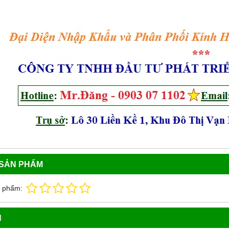
 SẢN PHẨM
n phẩm:
N