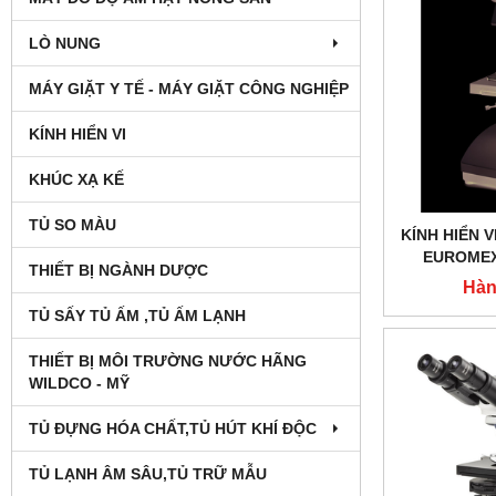
LÒ NUNG
MÁY GIẶT Y TẾ - MÁY GIẶT CÔNG NGHIỆP
KÍNH HIỂN VI
KHÚC XẠ KẾ
TỦ SO MÀU
KÍNH HIỂN V
EUROMEX 
THIẾT BỊ NGÀNH DƯỢC
Hàn
TỦ SẤY TỦ ẤM ,TỦ ẤM LẠNH
THIẾT BỊ MÔI TRƯỜNG NƯỚC HÃNG
WILDCO - MỸ
TỦ ĐỰNG HÓA CHẤT,TỦ HÚT KHÍ ĐỘC
TỦ LẠNH ÂM SÂU,TỦ TRỮ MẪU