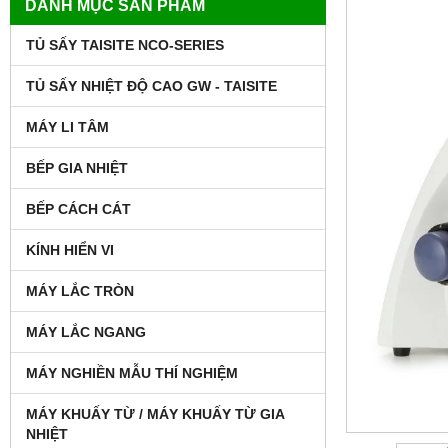
DANH MỤC SẢN PHẨM
TỦ SẤY TAISITE NCO-SERIES
TỦ SẤY NHIỆT ĐỘ CAO GW - TAISITE
MÁY LI TÂM
BẾP GIA NHIỆT
BẾP CÁCH CÁT
KÍNH HIỂN VI
MÁY LẮC TRÒN
MÁY LẮC NGANG
MÁY NGHIỀN MẪU THÍ NGHIỆM
MÁY KHUẤY TỪ / MÁY KHUẤY TỪ GIA
NHIỆT