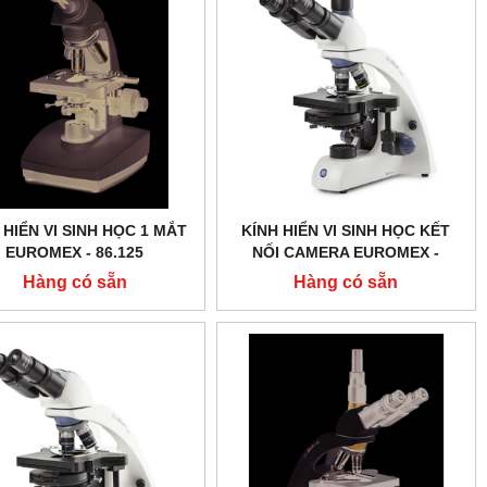
 HIỂN VI SINH HỌC 1 MẮT
KÍNH HIỂN VI SINH HỌC KẾT
EUROMEX - 86.125
NỐI CAMERA EUROMEX -
BB.1153 ‑ PLPHI
Hàng có sẵn
Hàng có sẵn