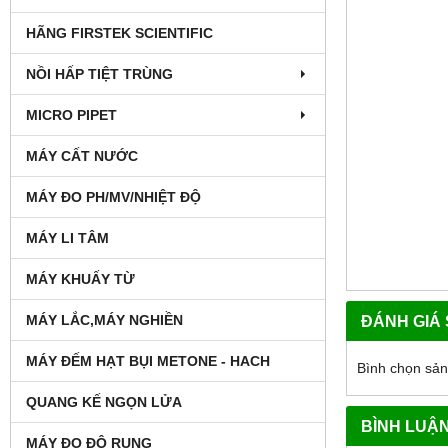
HÃNG FIRSTEK SCIENTIFIC
NỒI HẤP TIỆT TRÙNG
MICRO PIPET
MÁY CẤT NƯỚC
MÁY ĐO PH/MV/NHIỆT ĐỘ
MÁY LI TÂM
MÁY KHUẤY TỪ
MÁY LẮC,MÁY NGHIỀN
ĐÁNH GIÁ
MÁY ĐẾM HẠT BỤI METONE - HACH
Bình chọn sả
QUANG KẾ NGỌN LỬA
BÌNH LUẬ
MÁY ĐO ĐỘ RUNG