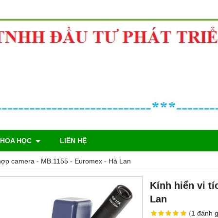
KHOA HỌC
LIÊN HỆ
h hợp camera - MB.1155 - Euromex - Hà Lan
Kính hiển vi t
Lan
(
1
đánh g