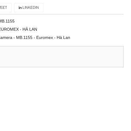
EET
LINKEDIN
MB.1155
EUROMEX - HÀ LAN
p camera - MB.1155 - Euromex - Hà Lan