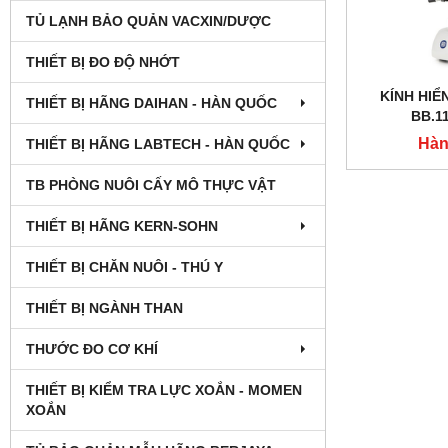
TỦ LẠNH BẢO QUẢN VACXIN/DƯỢC
THIẾT BỊ ĐO ĐỘ NHỚT
KÍNH HIỂ
THIẾT BỊ HÃNG DAIHAN - HÀN QUỐC
BB.11
Hàn
THIẾT BỊ HÃNG LABTECH - HÀN QUỐC
TB PHÒNG NUÔI CẤY MÔ THỰC VẬT
THIẾT BỊ HÃNG KERN-SOHN
THIẾT BỊ CHĂN NUÔI - THÚ Y
THIẾT BỊ NGÀNH THAN
THƯỚC ĐO CƠ KHÍ
THIẾT BỊ KIỂM TRA LỰC XOẮN - MOMEN
XOẮN