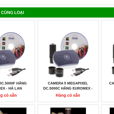
 CÙNG LOẠI
DC.5000F HÃNG
CAMERA 5 MEGAPIXEL
CA
EX - HÀ LAN
DC.5000C HÃNG EUROMEX -
HÀ LAN
g có sẵn
Hàng có sẵn