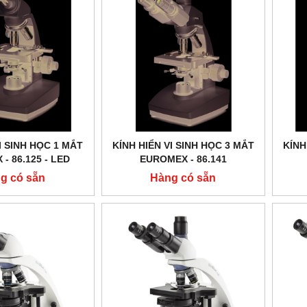
I SINH HỌC 1 MẮT
KÍNH HIỂN VI SINH HỌC 3 MẮT
KÍNH
- 86.125 ‑ LED
EUROMEX - 86.141
g có sẵn
Hàng có sẵn