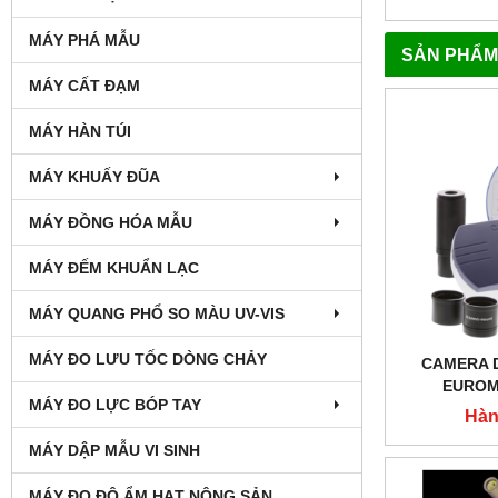
MÁY PHÁ MẪU
SẢN PHẨM
MÁY CẤT ĐẠM
MÁY HÀN TÚI
MÁY KHUẤY ĐŨA
MÁY ĐỒNG HÓA MẪU
MÁY ĐẾM KHUẨN LẠC
MÁY QUANG PHỔ SO MÀU UV-VIS
MÁY ĐO LƯU TỐC DÒNG CHẢY
CAMERA 
EUROM
MÁY ĐO LỰC BÓP TAY
Hàn
MÁY DẬP MẪU VI SINH
MÁY ĐO ĐỘ ẨM HẠT NÔNG SẢN