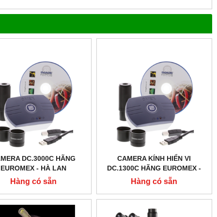
MERA DC.3000C HÃNG
CAMERA KÍNH HIỂN VI
EUROMEX - HÀ LAN
DC.1300C HÃNG EUROMEX -
HÀ LAN
Hàng có sẵn
Hàng có sẵn