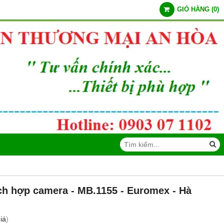
GIỎ HÀNG
(
0
)
ích hợp camera - MB.1155 - Euromex - Hà
iá
)