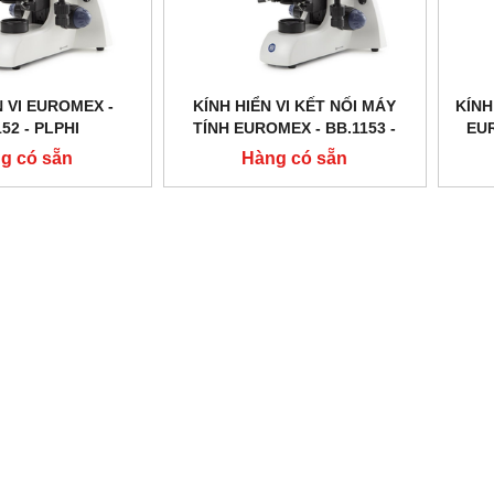
N VI EUROMEX -
KÍNH HIỂN VI KẾT NỐI MÁY
KÍNH
52 ‑ PLPHI
TÍNH EUROMEX - BB.1153 ‑
EUR
PLPH
g có sẵn
Hàng có sẵn