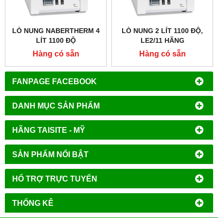
LÒ NUNG NABERTHERM 4
LÒ NUNG 2 LÍT 1100 ĐỘ,
LÍT 1100 ĐỘ
LE2/11 HÃNG
NABERTHERM - ĐỨC
Hàng có sẵn
Hàng có sẵn
FANPAGE FACEBOOK
DANH MỤC SẢN PHẨM
HÃNG TAISITE - MỸ
SẢN PHẨM NỔI BẬT
HỔ TRỢ TRỰC TUYẾN
THỐNG KÊ