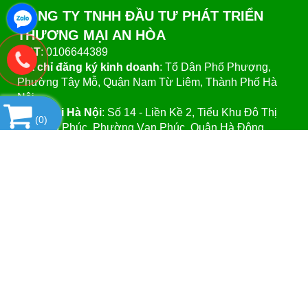
CÔNG TY TNHH ĐẦU TƯ PHÁT TRIỂN
THƯƠNG MẠI AN HÒA
MST
: 0106644389
Địa chỉ đăng ký kinh doanh
: Tổ Dân Phố Phượng,
Phường Tây Mỗ, Quận Nam Từ Liêm, Thành Phố Hà
Nội.
VPGD tại Hà Nội
:
Số 14 - Liền Kề 2, Tiểu Khu Đô Thị
(
0
)
Mới Vạn Phúc, Phường Vạn Phúc, Quận Hà Đông,
Thành Phố Hà Nội.
VPGD tại TP.Hồ Chí Minh:
Số 39 - Đường Số 37, Khu
Phố 8, Phường Linh Đông, Quận Thủ Đức, Thành Phố
Hồ Chí Minh
Website
:https://vattuphonglab.vn
Email
: vattuphonglab@gmail.com
Hotline: Mr.Đăng - 0903.07.1102
SẢN PHẨM