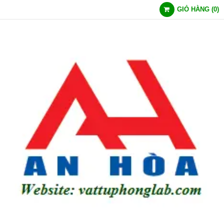
GIỎ HÀNG
(
0
)