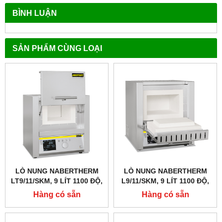
BÌNH LUẬN
SẢN PHẨM CÙNG LOẠI
LÒ NUNG NABERTHERM
LÒ NUNG NABERTHERM
LT9/11/SKM, 9 LÍT 1100 ĐỘ,
L9/11/SKM, 9 LÍT 1100 ĐỘ,
GIA NHIỆT 4 MẶT, CỬA
GIA NHIỆT 4 MẶT
Hàng có sẵn
Hàng có sẵn
TRƯỢT LÊN