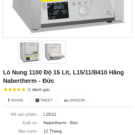
Lò Nung 1100 Độ 15 Lít, L15/11/B410 Hãng
Nabertherm - Đức
(
1
đánh giá
)
SHARE
TWEET
LINKEDIN
Mã sản phẩm :
L15/11
Xuất xứ :
Nabertherm - Đức
Bảo hành :
12 Tháng