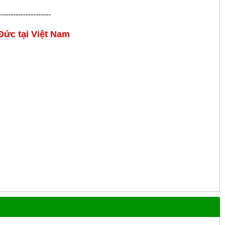
---------------------
 Đức
tại Việt Nam