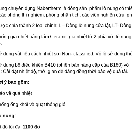
ung chuyên dụng Nabertherm là dòng sản phẩm lò nung có thiết 
các phòng thí nghiệm, phòng phân tích, các viện nghiên cứu,
ược chia thành 2 loại chính: L – Dòng lò nung cửa lật, LT- Dòng
ống gia nhiệt bằng tấm Ceramic gia nhiệt từ 2 phía với lò nung 3 lít,
.
ử dụng vật liệu cách nhiệt sợi Non- classified. Vỏ lò sử dụng th
ử dụng bộ điều khiển B410 (phiên bản nâng cấp của B180) với 
: Cài đặt nhiệt độ, thời gian dễ dàng đồng thời bảo vệ quá tải.
ợi ý bao gồm:
ảo vệ quá nhiệt
hống ống khói và quạt thông gió.
ò nung:
t độ tối đa:
1100 độ