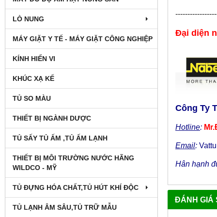
-----------------
LÒ NUNG
Đại diện 
MÁY GIẶT Y TẾ - MÁY GIẶT CÔNG NGHIỆP
KÍNH HIỂN VI
KHÚC XẠ KẾ
TỦ SO MÀU
Công Ty 
THIẾT BỊ NGÀNH DƯỢC
Hotline
:
Mr.
TỦ SẤY TỦ ẤM ,TỦ ẤM LẠNH
Email
:
Vatt
THIẾT BỊ MÔI TRƯỜNG NƯỚC HÃNG
Hân hạnh đư
WILDCO - MỸ
TỦ ĐỰNG HÓA CHẤT,TỦ HÚT KHÍ ĐỘC
ĐÁNH GIÁ
TỦ LẠNH ÂM SÂU,TỦ TRỮ MẪU