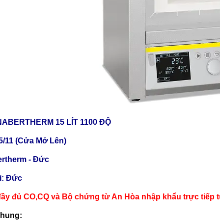
ABERTHERM 15 LÍT 1100 ĐỘ
5/11 (Cửa Mở Lên)
rtherm - Đức
ại: Đức
ầy đủ CO,CQ và Bộ chứng từ An Hòa nhập khẩu trực tiếp 
chung: