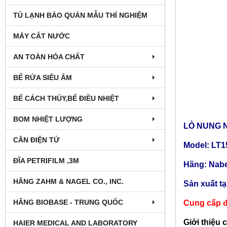
TỦ LẠNH BẢO QUẢN MẪU THÍ NGHIỆM
MÁY CẤT NƯỚC
AN TOÀN HÓA CHẤT
BỂ RỬA SIÊU ÂM
BỂ CÁCH THỦY,BỂ ĐIỀU NHIỆT
BOM NHIỆT LƯỢNG
LÒ NUNG N
CÂN ĐIỆN TỬ
Model: LT1
ĐĨA PETRIFILM ,3M
Hãng: Nabe
HÃNG ZAHM & NAGEL CO., INC.
Sản xuất t
HÃNG BIOBASE - TRUNG QUỐC
Cung cấp đ
Giới thiệu 
HAIER MEDICAL AND LABORATORY