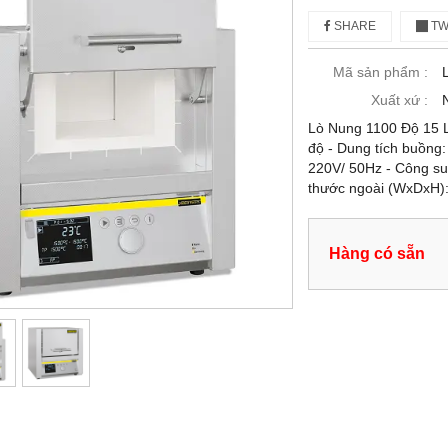
SHARE
TW
Mã sản phẩm :
Xuất xứ :
Lò Nung 1100 Độ 15 L
độ - Dung tích buồng:
220V/ 50Hz - Công su
thước ngoài (WxDxH):
Hàng có sẵn