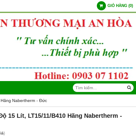
GIỎ HÀNG
(
0
)
0 Hãng Nabertherm - Đức
Độ 15 Lít, LT15/11/B410 Hãng Nabertherm -
iá
)