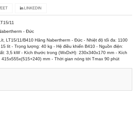
EET
LINKEDIN
LT15/11
Nabertherm - Đức
ít, LT15/11/B410 Hãng Nabertherm - Đức - Nhiệt độ tối đa: 1100
 15 lít - Trọng lượng: 40 kg - Hệ điều khiển B410 - Nguồn điện:
ất: 3,5 kW - Kích thước trong (WxDxH): 230x340x170 mm - Kích
 415x555x(515+240) mm - Thời gian nóng tới Tmax 90 phút