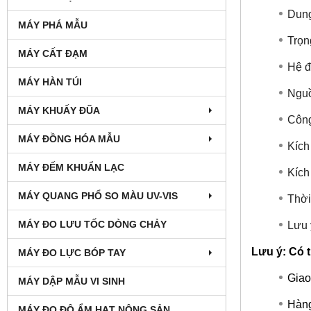
Dung
MÁY PHÁ MẪU
Trọn
MÁY CẤT ĐẠM
Hệ đ
MÁY HÀN TÚI
Nguồ
MÁY KHUẤY ĐŨA
Công
MÁY ĐỒNG HÓA MẪU
Kích
MÁY ĐẾM KHUẨN LẠC
Kích
MÁY QUANG PHỔ SO MÀU UV-VIS
Thời
MÁY ĐO LƯU TỐC DÒNG CHẢY
Lưu 
Lưu ý: Có t
MÁY ĐO LỰC BÓP TAY
Giao
MÁY DẬP MẪU VI SINH
Hàng
MÁY ĐO ĐỘ ẨM HẠT NÔNG SẢN