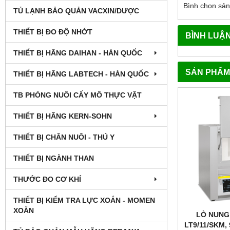
Bình chọn sả
TỦ LẠNH BẢO QUẢN VACXIN/DƯỢC
THIẾT BỊ ĐO ĐỘ NHỚT
BÌNH LUẬ
THIẾT BỊ HÃNG DAIHAN - HÀN QUỐC
SẢN PHẨM
THIẾT BỊ HÃNG LABTECH - HÀN QUỐC
TB PHÒNG NUÔI CẤY MÔ THỰC VẬT
THIẾT BỊ HÃNG KERN-SOHN
THIẾT BỊ CHĂN NUÔI - THÚ Y
THIẾT BỊ NGÀNH THAN
THƯỚC ĐO CƠ KHÍ
THIẾT BỊ KIỂM TRA LỰC XOẮN - MOMEN
XOẮN
LÒ NUNG
LT9/11/SKM, 