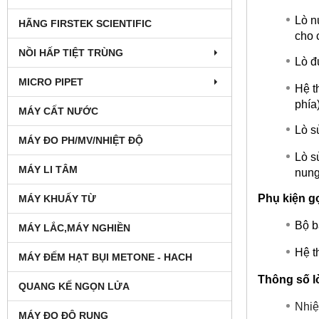
Lò n
HÃNG FIRSTEK SCIENTIFIC
cho 
NỒI HẤP TIỆT TRÙNG
Lò đ
MICRO PIPET
Hệ th
phía)
MÁY CẤT NƯỚC
Lò s
MÁY ĐO PH/MV/NHIỆT ĐỘ
Lò s
MÁY LI TÂM
nung
Phụ kiện g
MÁY KHUẤY TỪ
Bộ b
MÁY LẮC,MÁY NGHIỀN
Hệ t
MÁY ĐẾM HẠT BỤI METONE - HACH
Thông số l
QUANG KẾ NGỌN LỬA
Nhiệ
MÁY ĐO ĐỘ RUNG