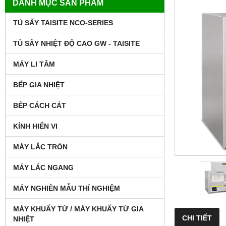
DANH MỤC SẢN PHẨM
TỦ SẤY TAISITE NCO-SERIES
TỦ SẤY NHIỆT ĐỘ CAO GW - TAISITE
MÁY LI TÂM
BẾP GIA NHIỆT
BẾP CÁCH CÁT
KÍNH HIỂN VI
MÁY LẮC TRÒN
MÁY LẮC NGANG
MÁY NGHIỀN MẪU THÍ NGHIỆM
MÁY KHUẤY TỪ / MÁY KHUẤY TỪ GIA
CHI TIẾT
NHIỆT