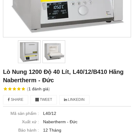
Lò Nung 1200 Độ 40 Lít, L40/12/B410 Hãng
Nabertherm - Đức
(
1
đánh giá
)
SHARE
TWEET
LINKEDIN
Mã sản phẩm :
L40/12
Xuất xứ :
Nabertherm - Đức
Bảo hành :
12 Tháng