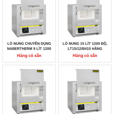
LÒ NUNG CHUYÊN DỤNG
LÒ NUNG 15 LÍT 1200 ĐỘ,
NABERTHERM 9 LÍT 1200
LT15/12/B410 HÃNG
ĐỘ, CỬA LẬT LÊN
NABERTHERM - ĐỨC
Hàng có sẵn
Hàng có sẵn