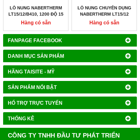
LÒ NUNG NABERTHERM
LÒ NUNG CHUYÊN DỤNG
LT15/12/B410, 1200 ĐỘ 15
NABERTHERM LT15/12
LÍT
Hàng có sẵn
Hàng có sẵn
FANPAGE FACEBOOK
DANH MỤC SẢN PHẨM
HÃNG TAISITE - MỸ
SẢN PHẨM NỔI BẬT
HỔ TRỢ TRỰC TUYẾN
THỐNG KÊ
CÔNG TY TNHH ĐẦU TƯ PHÁT TRIỂN