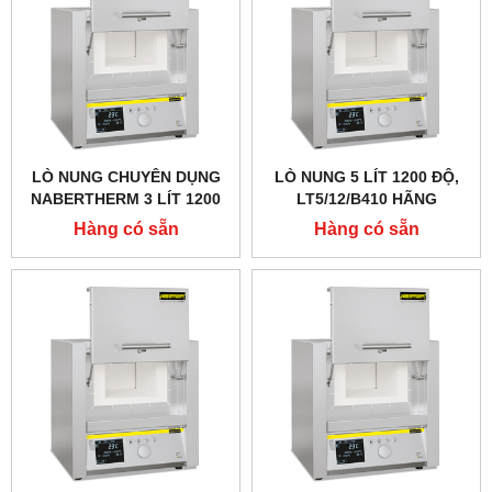
LÒ NUNG CHUYÊN DỤNG
LÒ NUNG 5 LÍT 1200 ĐỘ,
NABERTHERM 3 LÍT 1200
LT5/12/B410 HÃNG
ĐỘ
NABERTHERM - ĐỨC
Hàng có sẵn
Hàng có sẵn