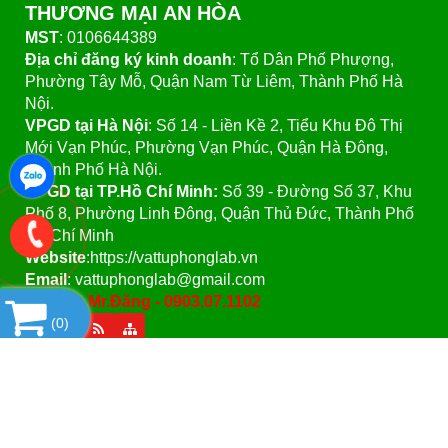
THƯƠNG MẠI AN HÒA
MST
: 0106644389
Địa chỉ đăng ký kinh doanh
: Tổ Dân Phố Phượng,
Phường Tây Mỗ, Quận Nam Từ Liêm, Thành Phố Hà
Nội.
VPGD tại Hà Nội
:
Số 14 - Liền Kề 2, Tiểu Khu Đô Thị
Mới Vạn Phúc, Phường Vạn Phúc, Quận Hà Đông,
Thành Phố Hà Nội.
VPGD tại TP.Hồ Chí Minh:
Số 39 - Đường Số 37, Khu
Phố 8, Phường Linh Đông, Quận Thủ Đức, Thành Phố
Hồ Chí Minh
Website
:https://vattuphonglab.vn
Email
: vattuphonglab@gmail.com
Hotline: Mr.Đăng - 0903.07.1102
(
0
)
SẢN PHẨM