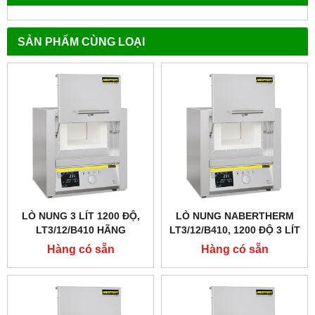
SẢN PHẨM CÙNG LOẠI
LÒ NUNG 3 LÍT 1200 ĐỘ,
LÒ NUNG NABERTHERM
LT3/12/B410 HÃNG
LT3/12/B410, 1200 ĐỘ 3 LÍT
NABERTHERM - ĐỨC
, CỬA LẬT LÊN
Hàng có sẵn
Hàng có sẵn