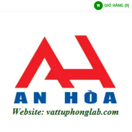
GIỎ HÀNG
(
0
)