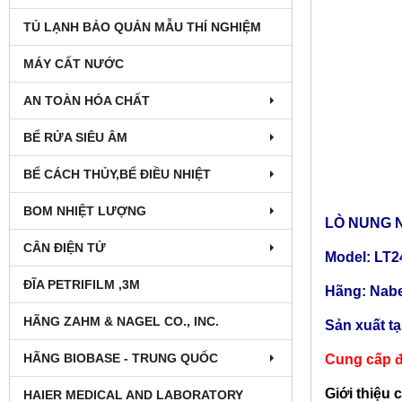
TỦ LẠNH BẢO QUẢN MẪU THÍ NGHIỆM
MÁY CẤT NƯỚC
AN TOÀN HÓA CHẤT
BỂ RỬA SIÊU ÂM
BỂ CÁCH THỦY,BỂ ĐIỀU NHIỆT
BOM NHIỆT LƯỢNG
LÒ NUNG N
CÂN ĐIỆN TỬ
Model: LT2
ĐĨA PETRIFILM ,3M
Hãng: Nabe
HÃNG ZAHM & NAGEL CO., INC.
Sản xuất t
HÃNG BIOBASE - TRUNG QUỐC
Cung cấp đ
Giới thiệu 
HAIER MEDICAL AND LABORATORY