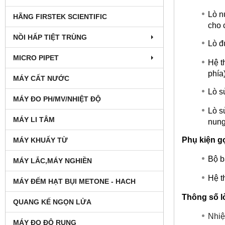
Lò n
HÃNG FIRSTEK SCIENTIFIC
cho 
NỒI HẤP TIỆT TRÙNG
Lò đ
MICRO PIPET
Hệ th
phía)
MÁY CẤT NƯỚC
Lò s
MÁY ĐO PH/MV/NHIỆT ĐỘ
Lò s
MÁY LI TÂM
nung
Phụ kiện g
MÁY KHUẤY TỪ
Bộ b
MÁY LẮC,MÁY NGHIỀN
Hệ t
MÁY ĐẾM HẠT BỤI METONE - HACH
Thông số l
QUANG KẾ NGỌN LỬA
Nhiệ
MÁY ĐO ĐỘ RUNG