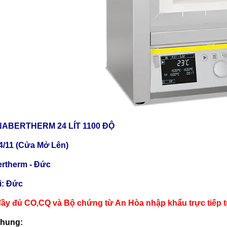
ABERTHERM 24 LÍT 1100 ĐỘ
4/11 (Cửa Mở Lên)
rtherm - Đức
ại: Đức
ầy đủ CO,CQ và Bộ chứng từ An Hòa nhập khẩu trực tiếp 
chung: