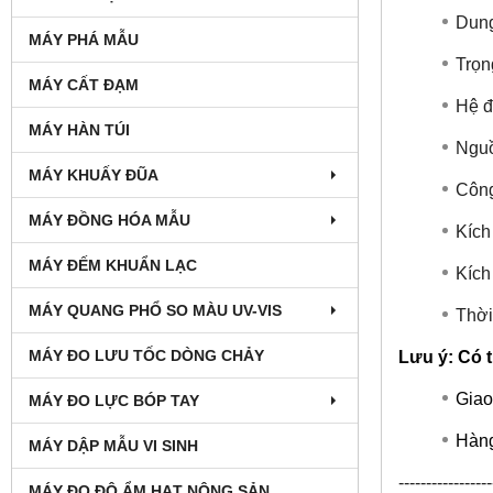
Dung
MÁY PHÁ MẪU
Trọn
MÁY CẤT ĐẠM
Hệ đ
MÁY HÀN TÚI
Nguồ
MÁY KHUẤY ĐŨA
Công
MÁY ĐỒNG HÓA MẪU
Kích
MÁY ĐẾM KHUẨN LẠC
Kích
MÁY QUANG PHỔ SO MÀU UV-VIS
Thời
MÁY ĐO LƯU TỐC DÒNG CHẢY
Lưu ý: Có t
Giao
MÁY ĐO LỰC BÓP TAY
Hàng
MÁY DẬP MẪU VI SINH
-----------------
MÁY ĐO ĐỘ ẨM HẠT NÔNG SẢN