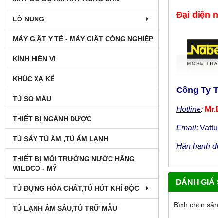
Đại diện 
LÒ NUNG
MÁY GIẶT Y TẾ - MÁY GIẶT CÔNG NGHIỆP
KÍNH HIỂN VI
KHÚC XẠ KẾ
Công Ty 
TỦ SO MÀU
Hotline
:
Mr.
THIẾT BỊ NGÀNH DƯỢC
Email
:
Vatt
TỦ SẤY TỦ ẤM ,TỦ ẤM LẠNH
Hân hạnh đư
THIẾT BỊ MÔI TRƯỜNG NƯỚC HÃNG
WILDCO - MỸ
ĐÁNH GIÁ
TỦ ĐỰNG HÓA CHẤT,TỦ HÚT KHÍ ĐỘC
Bình chọn sả
TỦ LẠNH ÂM SÂU,TỦ TRỮ MẪU