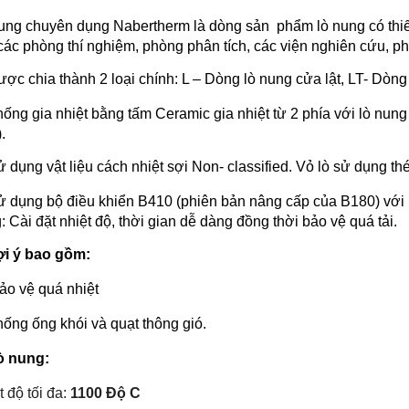
ung chuyên dụng Nabertherm là dòng sản phẩm lò nung có thiết 
các phòng thí nghiệm, phòng phân tích, các viện nghiên cứu,
ược chia thành 2 loại chính: L – Dòng lò nung cửa lật, LT- Dòng
ống gia nhiệt bằng tấm Ceramic gia nhiệt từ 2 phía với lò nung 3 lít,
.
ử dụng vật liệu cách nhiệt sợi Non- classified. Vỏ lò sử dụng th
ử dụng bộ điều khiển B410 (phiên bản nâng cấp của B180) với 
: Cài đặt nhiệt độ, thời gian dễ dàng đồng thời bảo vệ quá tải.
ợi ý bao gồm:
ảo vệ quá nhiệt
hống ống khói và quạt thông gió.
ò nung:
t độ tối đa:
1100 Độ C