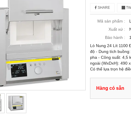
SHARE
TW
Mã sản phẩm :
Xuất xứ :
Bảo hành :
Lò Nung 24 Lít 1100 
độ - Dung tích buồng: 
pha - Công suất: 4,5
ngoài (WxDxH): 490 x
Có thể lựa trọn hệ đi
Hàng có sẵn