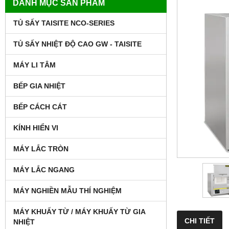
DANH MỤC SẢN PHẨM
TỦ SẤY TAISITE NCO-SERIES
TỦ SẤY NHIỆT ĐỘ CAO GW - TAISITE
MÁY LI TÂM
BẾP GIA NHIỆT
BẾP CÁCH CÁT
KÍNH HIỂN VI
MÁY LẮC TRÒN
MÁY LẮC NGANG
MÁY NGHIỀN MẪU THÍ NGHIỆM
MÁY KHUẤY TỪ / MÁY KHUẤY TỪ GIA
CHI TIẾT
NHIỆT