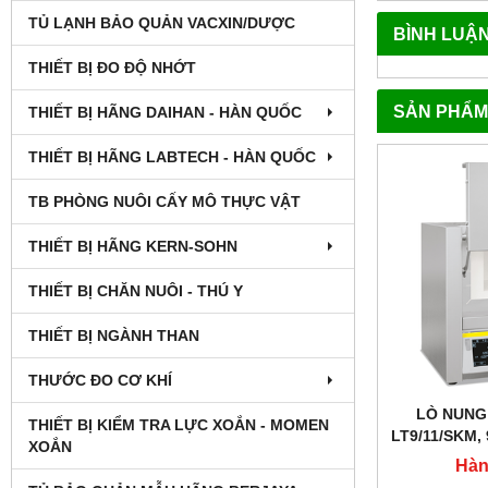
TỦ LẠNH BẢO QUẢN VACXIN/DƯỢC
BÌNH LUẬ
THIẾT BỊ ĐO ĐỘ NHỚT
SẢN PHẨM
THIẾT BỊ HÃNG DAIHAN - HÀN QUỐC
THIẾT BỊ HÃNG LABTECH - HÀN QUỐC
TB PHÒNG NUÔI CẤY MÔ THỰC VẬT
THIẾT BỊ HÃNG KERN-SOHN
THIẾT BỊ CHĂN NUÔI - THÚ Y
THIẾT BỊ NGÀNH THAN
THƯỚC ĐO CƠ KHÍ
LÒ NUNG
THIẾT BỊ KIỂM TRA LỰC XOẮN - MOMEN
LT9/11/SKM, 
XOẮN
NHIỆT 4 MẶ
Hàn