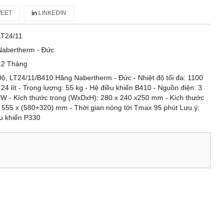
EET
LINKEDIN
LT24/11
Nabertherm - Đức
12 Tháng
Độ, LT24/11/B410 Hãng Nabertherm - Đức - Nhiệt độ tối đa: 1100
24 lít - Trọng lượng: 55 kg - Hệ điều khiển B410 - Nguồn điện: 3
 kW - Kích thước trong (WxDxH): 280 x 240 x250 mm - Kích thước
 555 x (580+320) mm - Thời gian nóng tới Tmax 95 phút Lưu ý:
ều khiển P330