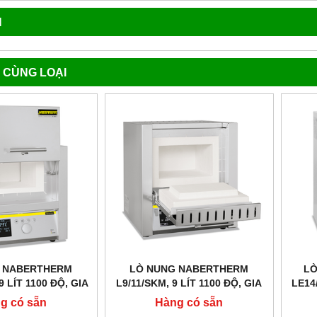
N
 CÙNG LOẠI
 NABERTHERM
LÒ NUNG NABERTHERM
LÒ
9 LÍT 1100 ĐỘ, GIA
L9/11/SKM, 9 LÍT 1100 ĐỘ, GIA
LE14
T, CỬA TRƯỢT LÊN
NHIỆT 4 MẶT
g có sẵn
Hàng có sẵn