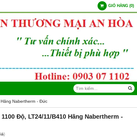
GIỎ HÀNG
(
0
)
0 Hãng Nabertherm - Đức
t 1100 Độ, LT24/11/B410 Hãng Nabertherm -
iá
)