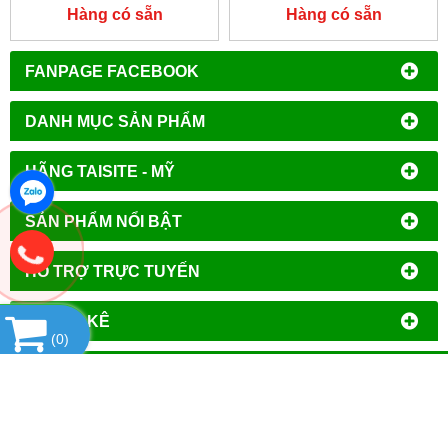
NABERTHERM - ĐỨC
Hàng có sẵn
Hàng có sẵn
FANPAGE FACEBOOK
DANH MỤC SẢN PHẨM
HÃNG TAISITE - MỸ
SẢN PHẨM NỔI BẬT
HỔ TRỢ TRỰC TUYẾN
THỐNG KÊ
(
0
)
CÔNG TY TNHH ĐẦU TƯ PHÁT TRIỂN
THƯƠNG MẠI AN HÒA
MST
: 0106644389