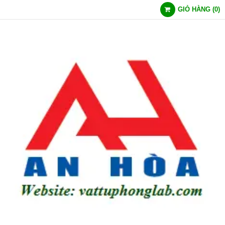
GIỎ HÀNG
(
0
)