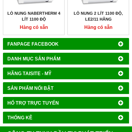
LÒ NUNG NABERTHERM 4
LÒ NUNG 2 LÍT 1100 ĐỘ,
LÍT 1100 ĐỘ
LE2/11 HÃNG
NABERTHERM - ĐỨC
Hàng có sẵn
Hàng có sẵn
FANPAGE FACEBOOK
DANH MỤC SẢN PHẨM
HÃNG TAISITE - MỸ
SẢN PHẨM NỔI BẬT
HỔ TRỢ TRỰC TUYẾN
THỐNG KÊ