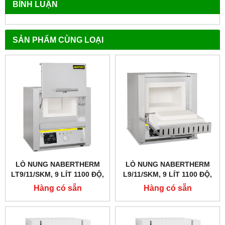
BÌNH LUẬN
SẢN PHẨM CÙNG LOẠI
LÒ NUNG NABERTHERM
LÒ NUNG NABERTHERM
LT9/11/SKM, 9 LÍT 1100 ĐỘ,
L9/11/SKM, 9 LÍT 1100 ĐỘ,
GIA NHIỆT 4 MẶT, CỬA
GIA NHIỆT 4 MẶT
Hàng có sẵn
Hàng có sẵn
TRƯỢT LÊN