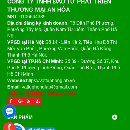
CÔNG TY TNHH ĐẦU TƯ PHÁT TRIỂN
THƯƠNG MẠI AN HÒA
MST
: 0106644389
Địa chỉ đăng ký kinh doanh
: Tổ Dân Phố Phượng,
Phường Tây Mỗ, Quận Nam Từ Liêm, Thành Phố Hà
Nội.
VPGD tại Hà Nội
:
Số 14 - Liền Kề 2, Tiểu Khu Đô Thị
Mới Vạn Phúc, Phường Vạn Phúc, Quận Hà Đông,
Thành Phố Hà Nội.
VPGD tại TP.Hồ Chí Minh:
Số 39 - Đường Số 37, Khu
Phố 8, Phường Linh Đông, Quận Thủ Đức, Thành Phố
Hồ Chí Minh
Website
:https://vattuphonglab.vn
Email
: vattuphonglab@gmail.com
Hotline: Mr.Đăng - 0903.07.1102
SẢN PHẨM