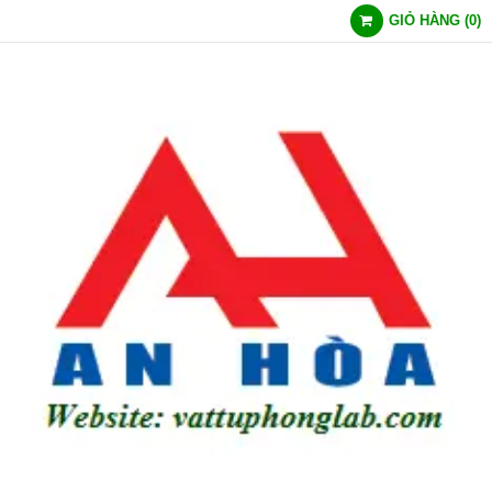
GIỎ HÀNG
(
0
)