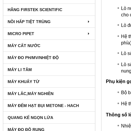
Lò n
HÃNG FIRSTEK SCIENTIFIC
cho 
NỒI HẤP TIỆT TRÙNG
Lò đ
MICRO PIPET
Hệ th
phía)
MÁY CẤT NƯỚC
Lò s
MÁY ĐO PH/MV/NHIỆT ĐỘ
Lò s
MÁY LI TÂM
nung
Phụ kiện g
MÁY KHUẤY TỪ
Bộ b
MÁY LẮC,MÁY NGHIỀN
Hệ t
MÁY ĐẾM HẠT BỤI METONE - HACH
Thông số l
QUANG KẾ NGỌN LỬA
Nhiệ
MÁY ĐO ĐỘ RUNG