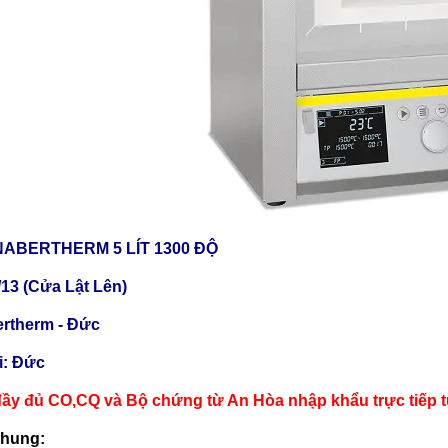
ABERTHERM 5 LÍT 1300 ĐỘ
/13 (Cửa Lật Lên)
rtherm - Đức
ại: Đức
ầy đủ CO,CQ và Bộ chứng từ An Hòa nhập khẩu trực tiếp 
chung: