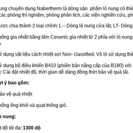
ung chuyên dụng Nabertherm là dòng sản phẩm lò nung có thiết 
các phòng thí nghiệm, phòng phân tích, các viện nghiên cứu,
ược chia thành 2 loại chính: L – Dòng lò nung cửa lật, LT- Dòng
ống gia nhiệt bằng tấm Ceramic gia nhiệt từ 2 phía với lò nung 3 lít,
.
ử dụng vật liệu cách nhiệt sợi Non- classified. Vỏ lò sử dụng th
ử dụng bộ điều khiển B410 (phiên bản nâng cấp của B180) với 
: Cài đặt nhiệt độ, thời gian dễ dàng đồng thời bảo vệ quá tải.
ợi ý bao gồm:
ảo vệ quá nhiệt
hống ống khói và quạt thông gió.
ò nung:
t độ tối đa:
1300 độ