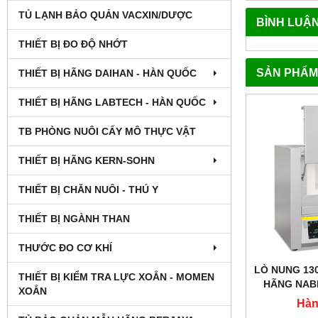
TỦ LẠNH BẢO QUẢN VACXIN/DƯỢC
BÌNH LUẬ
THIẾT BỊ ĐO ĐỘ NHỚT
SẢN PHẨM
THIẾT BỊ HÃNG DAIHAN - HÀN QUỐC
THIẾT BỊ HÃNG LABTECH - HÀN QUỐC
TB PHÒNG NUÔI CẤY MÔ THỰC VẬT
THIẾT BỊ HÃNG KERN-SOHN
THIẾT BỊ CHĂN NUÔI - THÚ Y
THIẾT BỊ NGÀNH THAN
THƯỚC ĐO CƠ KHÍ
LÒ NUNG 1300
THIẾT BỊ KIỂM TRA LỰC XOẮN - MOMEN
HÃNG NAB
XOẮN
Hàn