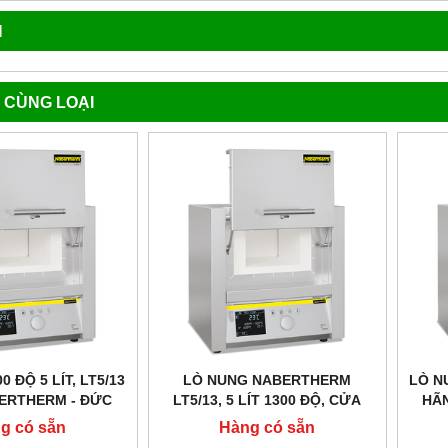
N
 CÙNG LOẠI
 ĐỘ 5 LÍT, LT5/13
LÒ NUNG NABERTHERM
LÒ NU
ERTHERM - ĐỨC
LT5/13, 5 LÍT 1300 ĐỘ, CỬA
HÃ
LẬT LÊN
g có sẵn
Hàng có sẵn