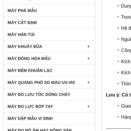
Dung
MÁY PHÁ MẪU
Trọn
MÁY CẤT ĐẠM
Hệ đ
MÁY HÀN TÚI
Nguồ
MÁY KHUẤY ĐŨA
Công
MÁY ĐỒNG HÓA MẪU
Kích
MÁY ĐẾM KHUẨN LẠC
Kích
MÁY QUANG PHỔ SO MÀU UV-VIS
Thời
MÁY ĐO LƯU TỐC DÒNG CHẢY
Lưu ý: Có t
Giao
MÁY ĐO LỰC BÓP TAY
Hàng
MÁY DẬP MẪU VI SINH
-----------------
MÁY ĐO ĐỘ ẨM HẠT NÔNG SẢN