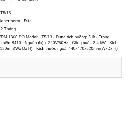
LT5/13
Nabertherm - Đức
12 Tháng
1300 ĐỘ Model: LT5/13 - Dung tích buồng: 5 lít - Trọng
 khiển B410 - Nguồn điện: 220V/50Hz - Công suất: 2,4 kW - Kích
x130mm(Wx Dx H) - Kích thước ngoài:440x470x520mm(WxDx H)