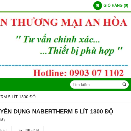
GIỎ HÀNG
(
0
)
M 5 LÍT 1300 ĐỘ
YÊN DỤNG NABERTHERM 5 LÍT 1300 ĐỘ
iá
)
EET
LINKEDIN