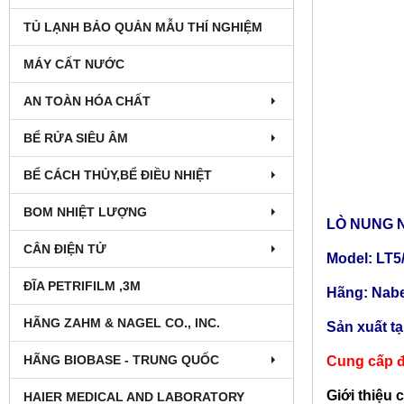
TỦ LẠNH BẢO QUẢN MẪU THÍ NGHIỆM
MÁY CẤT NƯỚC
AN TOÀN HÓA CHẤT
BỂ RỬA SIÊU ÂM
BỂ CÁCH THỦY,BỂ ĐIỀU NHIỆT
BOM NHIỆT LƯỢNG
LÒ NUNG N
CÂN ĐIỆN TỬ
Model: LT5
ĐĨA PETRIFILM ,3M
Hãng: Nabe
HÃNG ZAHM & NAGEL CO., INC.
Sản xuất t
HÃNG BIOBASE - TRUNG QUỐC
Cung cấp đ
Giới thiệu 
HAIER MEDICAL AND LABORATORY