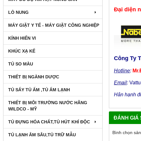
Đại diện 
LÒ NUNG
MÁY GIẶT Y TẾ - MÁY GIẶT CÔNG NGHIỆP
KÍNH HIỂN VI
KHÚC XẠ KẾ
Công Ty 
TỦ SO MÀU
Hotline
:
Mr.
THIẾT BỊ NGÀNH DƯỢC
Email
:
Vatt
TỦ SẤY TỦ ẤM ,TỦ ẤM LẠNH
Hân hạnh đư
THIẾT BỊ MÔI TRƯỜNG NƯỚC HÃNG
WILDCO - MỸ
ĐÁNH GIÁ
TỦ ĐỰNG HÓA CHẤT,TỦ HÚT KHÍ ĐỘC
Bình chọn sả
TỦ LẠNH ÂM SÂU,TỦ TRỮ MẪU