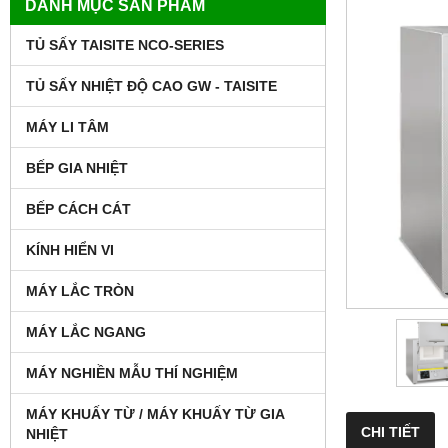
DANH MỤC SẢN PHẨM
TỦ SẤY TAISITE NCO-SERIES
TỦ SẤY NHIỆT ĐỘ CAO GW - TAISITE
MÁY LI TÂM
BẾP GIA NHIỆT
BẾP CÁCH CÁT
KÍNH HIỂN VI
MÁY LẮC TRÒN
MÁY LẮC NGANG
MÁY NGHIỀN MẪU THÍ NGHIỆM
MÁY KHUẤY TỪ / MÁY KHUẤY TỪ GIA
CHI TIẾT
NHIỆT