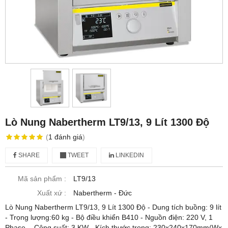
Lò Nung Nabertherm LT9/13, 9 Lít 1300 Độ
(
1
đánh giá
)
SHARE
TWEET
LINKEDIN
Mã sản phẩm :
LT9/13
Xuất xứ :
Nabertherm - Đức
Lò Nung Nabertherm LT9/13, 9 Lít 1300 Độ - Dung tích buồng: 9 lít
- Trọng lượng:60 kg - Bộ điều khiển B410 - Nguồn điện: 220 V, 1
Phase. - Công suất: 3 KW - Kích thước trong: 230x240x170mm(Wx