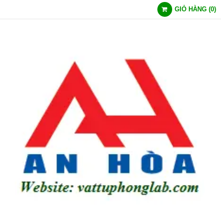
GIỎ HÀNG
(
0
)