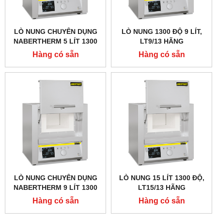
LÒ NUNG CHUYÊN DỤNG
LÒ NUNG 1300 ĐỘ 9 LÍT,
NABERTHERM 5 LÍT 1300
LT9/13 HÃNG
ĐỘ
NABERTHERM - ĐỨC
Hàng có sẵn
Hàng có sẵn
LÒ NUNG CHUYÊN DỤNG
LÒ NUNG 15 LÍT 1300 ĐỘ,
NABERTHERM 9 LÍT 1300
LT15/13 HÃNG
ĐỘ, CỬA LẬT LÊN
NABERTHERM - ĐỨC
Hàng có sẵn
Hàng có sẵn