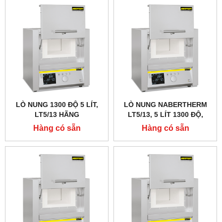
LÒ NUNG 1300 ĐỘ 5 LÍT,
LÒ NUNG NABERTHERM
LT5/13 HÃNG
LT5/13, 5 LÍT 1300 ĐỘ,
NABERTHERM - ĐỨC
CỬA LẬT LÊN
Hàng có sẵn
Hàng có sẵn