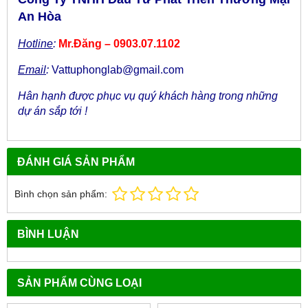
An Hòa
Hotline
:
Mr.Đăng – 0903.07.1102
Email
:
Vattuphonglab@gmail.com
Hân hạnh được phục vụ quý khách hàng trong những
dự án sắp tới !
ĐÁNH GIÁ SẢN PHẨM
Bình chọn sản phẩm:
BÌNH LUẬN
SẢN PHẨM CÙNG LOẠI