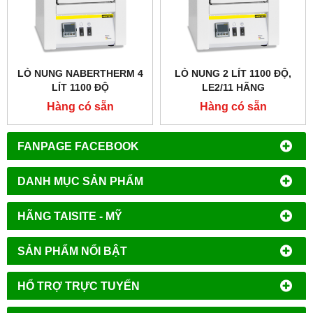
LÒ NUNG NABERTHERM 4
LÒ NUNG 2 LÍT 1100 ĐỘ,
LÍT 1100 ĐỘ
LE2/11 HÃNG
NABERTHERM - ĐỨC
Hàng có sẵn
Hàng có sẵn
FANPAGE FACEBOOK
DANH MỤC SẢN PHẨM
HÃNG TAISITE - MỸ
SẢN PHẨM NỔI BẬT
HỔ TRỢ TRỰC TUYẾN