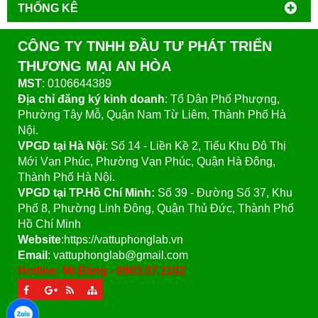
THỐNG KÊ
CÔNG TY TNHH ĐẦU TƯ PHÁT TRIỂN
THƯƠNG MẠI AN HÒA
MST
: 0106644389
Địa chỉ đăng ký kinh doanh
: Tổ Dân Phố Phượng,
Phường Tây Mỗ, Quận Nam Từ Liêm, Thành Phố Hà
Nội.
VPGD tại Hà Nội
:
Số 14 - Liền Kề 2, Tiểu Khu Đô Thị
Mới Vạn Phúc, Phường Vạn Phúc, Quận Hà Đông,
Thành Phố Hà Nội.
VPGD tại TP.Hồ Chí Minh:
Số 39 - Đường Số 37, Khu
Phố 8, Phường Linh Đông, Quận Thủ Đức, Thành Phố
Hồ Chí Minh
Website
:https://vattuphonglab.vn
Email
: vattuphonglab@gmail.com
Hotline: Mr.Đăng - 0903.07.1102