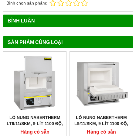
Bình chọn sản phẩm:
BÌNH LUẬN
SẢN PHẨM CÙNG LOẠI
LÒ NUNG NABERTHERM
LÒ NUNG NABERTHERM
LT9/11/SKM, 9 LÍT 1100 ĐỘ,
L9/11/SKM, 9 LÍT 1100 ĐỘ,
GIA NHIỆT 4 MẶT, CỬA
GIA NHIỆT 4 MẶT
Hàng có sẵn
Hàng có sẵn
TRƯỢT LÊN