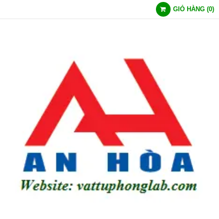
GIỎ HÀNG
(
0
)