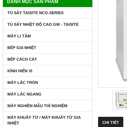
DANH MỤC SẢN PHẨM
TỦ SẤY TAISITE NCO-SERIES
TỦ SẤY NHIỆT ĐỘ CAO GW - TAISITE
MÁY LI TÂM
BẾP GIA NHIỆT
BẾP CÁCH CÁT
KÍNH HIỂN VI
MÁY LẮC TRÒN
MÁY LẮC NGANG
MÁY NGHIỀN MẪU THÍ NGHIỆM
MÁY KHUẤY TỪ / MÁY KHUẤY TỪ GIA
CHI TIẾT
NHIỆT