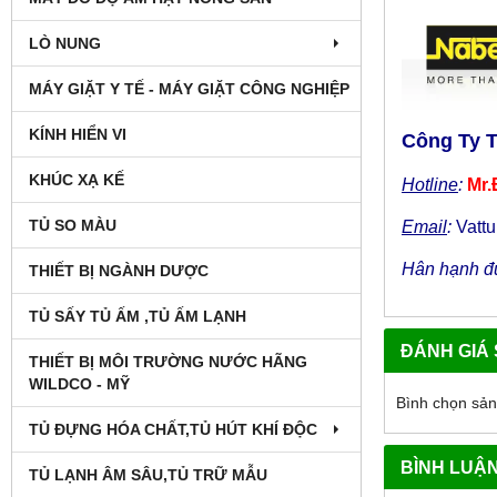
LÒ NUNG
MÁY GIẶT Y TẾ - MÁY GIẶT CÔNG NGHIỆP
KÍNH HIỂN VI
Công Ty 
KHÚC XẠ KẾ
Hotline
:
Mr.
TỦ SO MÀU
Email
:
Vatt
Hân hạnh đư
THIẾT BỊ NGÀNH DƯỢC
TỦ SẤY TỦ ẤM ,TỦ ẤM LẠNH
ĐÁNH GIÁ
THIẾT BỊ MÔI TRƯỜNG NƯỚC HÃNG
WILDCO - MỸ
Bình chọn sả
TỦ ĐỰNG HÓA CHẤT,TỦ HÚT KHÍ ĐỘC
BÌNH LUẬ
TỦ LẠNH ÂM SÂU,TỦ TRỮ MẪU