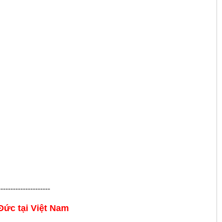
---------------------
 Đức
tại Việt Nam