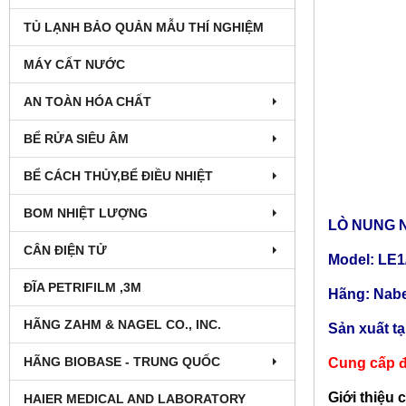
TỦ LẠNH BẢO QUẢN MẪU THÍ NGHIỆM
MÁY CẤT NƯỚC
AN TOÀN HÓA CHẤT
BỂ RỬA SIÊU ÂM
BỂ CÁCH THỦY,BỂ ĐIỀU NHIỆT
BOM NHIỆT LƯỢNG
LÒ NUNG N
CÂN ĐIỆN TỬ
Model: LE1
ĐĨA PETRIFILM ,3M
Hãng: Nabe
HÃNG ZAHM & NAGEL CO., INC.
Sản xuất t
HÃNG BIOBASE - TRUNG QUỐC
Cung cấp đ
Giới thiệu 
HAIER MEDICAL AND LABORATORY