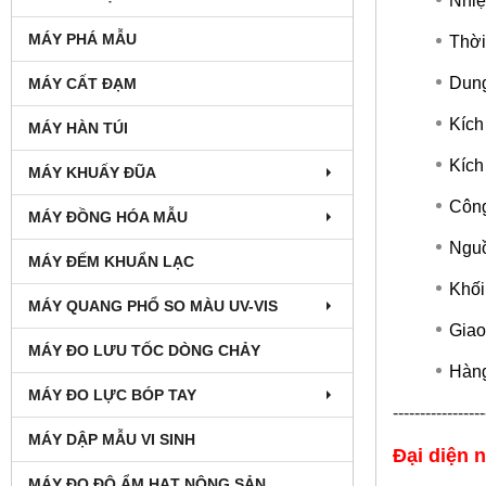
Nhiệ
MÁY PHÁ MẪU
Thời
Dung 
MÁY CẤT ĐẠM
Kích
MÁY HÀN TÚI
Kích
MÁY KHUẤY ĐŨA
Công
MÁY ĐỒNG HÓA MẪU
Nguồ
MÁY ĐẾM KHUẨN LẠC
Khối
MÁY QUANG PHỔ SO MÀU UV-VIS
Giao
MÁY ĐO LƯU TỐC DÒNG CHẢY
Hàng
MÁY ĐO LỰC BÓP TAY
-----------------
MÁY DẬP MẪU VI SINH
Đại diện 
MÁY ĐO ĐỘ ẨM HẠT NÔNG SẢN