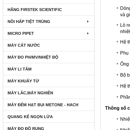
Dòng
HÃNG FIRSTEK SCIENTIFIC
và g
NỒI HẤP TIỆT TRÙNG
Lò n
nhiệ
MICRO PIPET
Hệ t
MÁY CẤT NƯỚC
Phụ 
MÁY ĐO PH/MV/NHIỆT ĐỘ
Ống 
MÁY LI TÂM
Bộ b
MÁY KHUẤY TỪ
Hệ t
MÁY LẮC,MÁY NGHIỀN
Phần
MÁY ĐẾM HẠT BỤI METONE - HACH
Thông số c
QUANG KẾ NGỌN LỬA
Nhiệ
MÁY ĐO ĐỘ RUNG