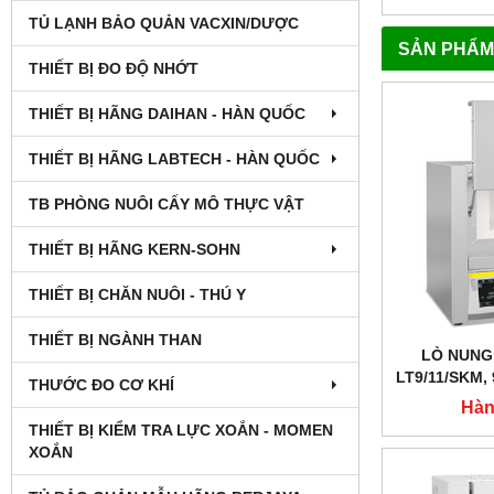
TỦ LẠNH BẢO QUẢN VACXIN/DƯỢC
SẢN PHẨM
THIẾT BỊ ĐO ĐỘ NHỚT
THIẾT BỊ HÃNG DAIHAN - HÀN QUỐC
THIẾT BỊ HÃNG LABTECH - HÀN QUỐC
TB PHÒNG NUÔI CẤY MÔ THỰC VẬT
THIẾT BỊ HÃNG KERN-SOHN
THIẾT BỊ CHĂN NUÔI - THÚ Y
THIẾT BỊ NGÀNH THAN
LÒ NUNG
LT9/11/SKM, 
THƯỚC ĐO CƠ KHÍ
NHIỆT 4 MẶ
Hàn
THIẾT BỊ KIỂM TRA LỰC XOẮN - MOMEN
XOẮN