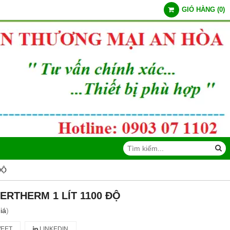
GIỎ HÀNG
(
0
)
ĐỘ
ERTHERM 1 LÍT 1100 ĐỘ
iá
)
EET
LINKEDIN