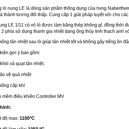
 lò nung LE là dòng sản phẩm thông dụng của hxng Nabertherm
iá thành tương đối thấp. Cung cấp 1 giải pháp tuyệt vời cho các
ung LE 1/11 có vỏ lò được làm bằng thép không gỉ, đồng thời đư
t 2 phía sử dụng thanh gia nhiệt dạng ống thủy tinh thạch anh vớ
hống tản nhiệt sau lò giúp tản nhiệt tốt và không gây tiếng ồn đ
kiện gợi ý bao gồm:
khói và quạt tản nhiệt.
ảo vệ quá nhiệt
hống cấp khí
 mềm điều khiển Controller MV
hính:
t độ max:
1100ºC