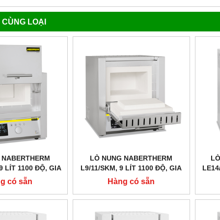
 CÙNG LOẠI
 NABERTHERM
LÒ NUNG NABERTHERM
LÒ
9 LÍT 1100 ĐỘ, GIA
L9/11/SKM, 9 LÍT 1100 ĐỘ, GIA
LE14
T, CỬA TRƯỢT LÊN
NHIỆT 4 MẶT
g có sẵn
Hàng có sẵn