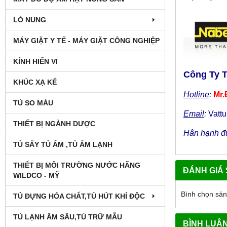
LÒ NUNG
MÁY GIẶT Y TẾ - MÁY GIẶT CÔNG NGHIỆP
KÍNH HIỂN VI
Công Ty 
KHÚC XẠ KẾ
Hotline
:
Mr.
TỦ SO MÀU
Email
:
Vatt
THIẾT BỊ NGÀNH DƯỢC
Hân hạnh đư
TỦ SẤY TỦ ẤM ,TỦ ẤM LẠNH
THIẾT BỊ MÔI TRƯỜNG NƯỚC HÃNG
ĐÁNH GIÁ
WILDCO - MỸ
Bình chọn sả
TỦ ĐỰNG HÓA CHẤT,TỦ HÚT KHÍ ĐỘC
TỦ LẠNH ÂM SÂU,TỦ TRỮ MẪU
BÌNH LUẬ