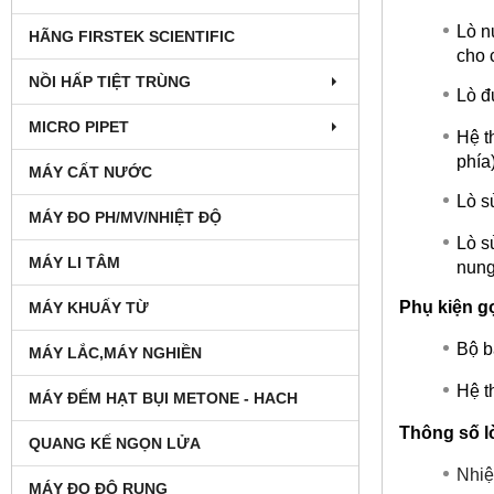
Lò n
HÃNG FIRSTEK SCIENTIFIC
cho 
NỒI HẤP TIỆT TRÙNG
Lò đ
MICRO PIPET
Hệ th
phía)
MÁY CẤT NƯỚC
Lò s
MÁY ĐO PH/MV/NHIỆT ĐỘ
Lò s
MÁY LI TÂM
nung
Phụ kiện g
MÁY KHUẤY TỪ
Bộ b
MÁY LẮC,MÁY NGHIỀN
Hệ t
MÁY ĐẾM HẠT BỤI METONE - HACH
Thông số l
QUANG KẾ NGỌN LỬA
Nhiệt
MÁY ĐO ĐỘ RUNG