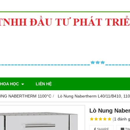
KHOA HỌC
LIÊN HỆ
UNG NABERTHERM 1100°C
Lò Nung Nabertherm L40/11/B410, 110
Lò Nung Naber
(
1
đánh g
SHARE
TW