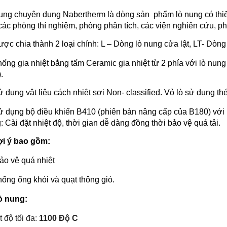
ung chuyên dụng Nabertherm là dòng sản phẩm lò nung có thiết 
các phòng thí nghiệm, phòng phân tích, các viện nghiên cứu,
ược chia thành 2 loại chính: L – Dòng lò nung cửa lật, LT- Dòng
ống gia nhiệt bằng tấm Ceramic gia nhiệt từ 2 phía với lò nung 3 lít,
.
ử dụng vật liệu cách nhiệt sợi Non- classified. Vỏ lò sử dụng th
ử dụng bộ điều khiển B410 (phiên bản nâng cấp của B180) với 
: Cài đặt nhiệt độ, thời gian dễ dàng đồng thời bảo vệ quá tải.
ợi ý bao gồm:
ảo vệ quá nhiệt
hống ống khói và quạt thông gió.
ò nung:
 độ tối đa:
1100 Độ C