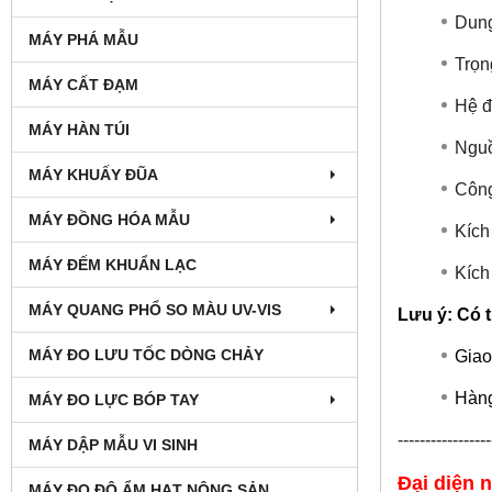
Dung
MÁY PHÁ MẪU
Trọn
MÁY CẤT ĐẠM
Hệ đ
MÁY HÀN TÚI
Nguồ
MÁY KHUẤY ĐŨA
Công
MÁY ĐỒNG HÓA MẪU
Kích
MÁY ĐẾM KHUẨN LẠC
Kíc
MÁY QUANG PHỔ SO MÀU UV-VIS
Lưu ý: Có t
MÁY ĐO LƯU TỐC DÒNG CHẢY
Giao
Hàng
MÁY ĐO LỰC BÓP TAY
-----------------
MÁY DẬP MẪU VI SINH
Đại diện 
MÁY ĐO ĐỘ ẨM HẠT NÔNG SẢN