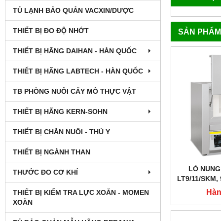
TỦ LẠNH BẢO QUẢN VACXIN/DƯỢC
THIẾT BỊ ĐO ĐỘ NHỚT
SẢN PHẨM
THIẾT BỊ HÃNG DAIHAN - HÀN QUỐC
THIẾT BỊ HÃNG LABTECH - HÀN QUỐC
TB PHÒNG NUÔI CẤY MÔ THỰC VẬT
THIẾT BỊ HÃNG KERN-SOHN
THIẾT BỊ CHĂN NUÔI - THÚ Y
THIẾT BỊ NGÀNH THAN
LÒ NUNG
THƯỚC ĐO CƠ KHÍ
LT9/11/SKM, 
NHIỆT 4 MẶ
Hàn
THIẾT BỊ KIỂM TRA LỰC XOẮN - MOMEN
XOẮN