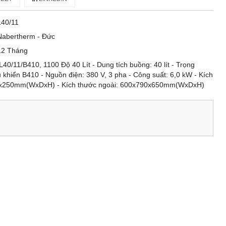
L40/11
Nabertherm - Đức
12 Tháng
0/11/B410, 1100 Độ 40 Lít - Dung tích buồng: 40 lít - Trọng
u khiển B410 - Nguồn điện: 380 V, 3 pha - Công suất: 6,0 kW - Kích
90x250mm(WxDxH) - Kích thước ngoài: 600x790x650mm(WxDxH)