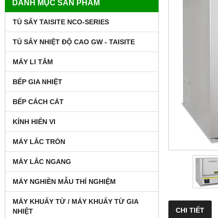
DANH MỤC SẢN PHẨM
TỦ SẤY TAISITE NCO-SERIES
TỦ SẤY NHIỆT ĐỘ CAO GW - TAISITE
MÁY LI TÂM
BẾP GIA NHIỆT
BẾP CÁCH CÁT
KÍNH HIỂN VI
MÁY LẮC TRÒN
MÁY LẮC NGANG
MÁY NGHIỀN MẪU THÍ NGHIỆM
MÁY KHUẤY TỪ / MÁY KHUẤY TỪ GIA
CHI TIẾT
NHIỆT