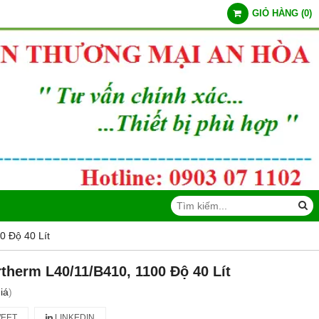
GIỎ HÀNG
(
0
)
0 Độ 40 Lít
therm L40/11/B410, 1100 Độ 40 Lít
iá
)
EET
LINKEDIN