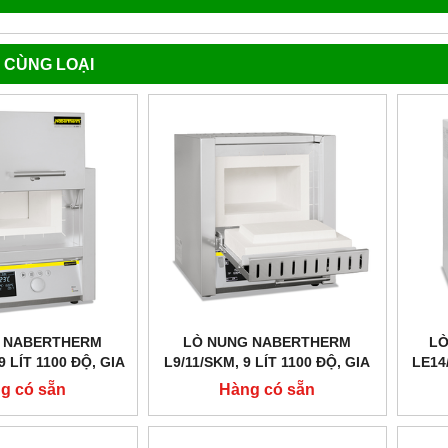
 CÙNG LOẠI
 NABERTHERM
LÒ NUNG NABERTHERM
LÒ
9 LÍT 1100 ĐỘ, GIA
L9/11/SKM, 9 LÍT 1100 ĐỘ, GIA
LE14
T, CỬA TRƯỢT LÊN
NHIỆT 4 MẶT
g có sẵn
Hàng có sẵn