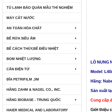
TỦ LẠNH BẢO QUẢN MẪU THÍ NGHIỆM
MÁY CẤT NƯỚC
AN TOÀN HÓA CHẤT
BỂ RỬA SIÊU ÂM
BỂ CÁCH THỦY,BỂ ĐIỀU NHIỆT
BOM NHIỆT LƯỢNG
LÒ NUNG N
CÂN ĐIỆN TỬ
Model: L40
ĐĨA PETRIFILM ,3M
Hãng: Nabe
HÃNG ZAHM & NAGEL CO., INC.
Sản xuất t
HÃNG BIOBASE - TRUNG QUỐC
Cung cấp đ
Giới thiệu 
HAIER MEDICAL AND LABORATORY