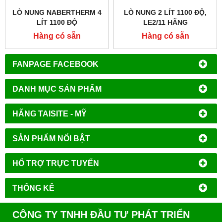
LÒ NUNG NABERTHERM 4
LÒ NUNG 2 LÍT 1100 ĐỘ,
LÍT 1100 ĐỘ
LE2/11 HÃNG
NABERTHERM - ĐỨC
Hàng có sẵn
Hàng có sẵn
FANPAGE FACEBOOK
DANH MỤC SẢN PHẨM
HÃNG TAISITE - MỸ
SẢN PHẨM NỔI BẬT
HỔ TRỢ TRỰC TUYẾN
THỐNG KÊ
CÔNG TY TNHH ĐẦU TƯ PHÁT TRIỂN