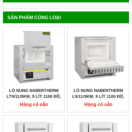
SẢN PHẨM CÙNG LOẠI
LÒ NUNG NABERTHERM
LÒ NUNG NABERTHERM
LT9/11/SKM, 9 LÍT 1100 ĐỘ,
L9/11/SKM, 9 LÍT 1100 ĐỘ,
GIA NHIỆT 4 MẶT, CỬA
GIA NHIỆT 4 MẶT
Hàng có sẵn
Hàng có sẵn
TRƯỢT LÊN