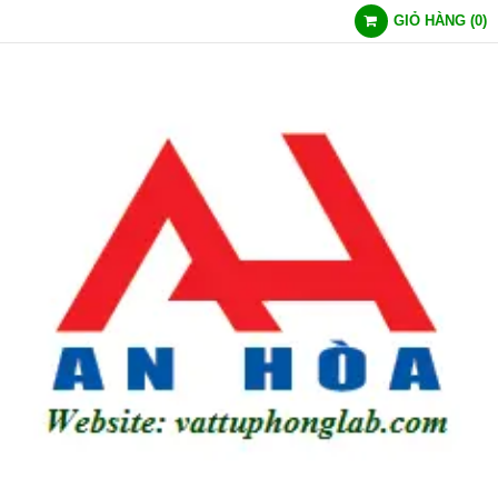
GIỎ HÀNG
(
0
)