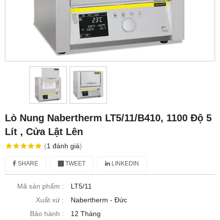
Lò Nung Nabertherm LT5/11/B410, 1100 Độ 5
Lít , Cửa Lật Lên
(
1
đánh giá
)
SHARE
TWEET
LINKEDIN
Mã sản phẩm :
LT5/11
Xuất xứ :
Nabertherm - Đức
Bảo hành :
12 Tháng