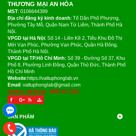
THƯƠNG MẠI AN HÒA
MST
: 0106644389
Địa chỉ đăng ký kinh doanh
: Tổ Dân Phố Phượng,
Phường Tây Mỗ, Quận Nam Từ Liêm, Thành Phố Hà
Nội.
VPGD tại Hà Nội
:
Số 14 - Liền Kề 2, Tiểu Khu Đô Thị
Mới Vạn Phúc, Phường Vạn Phúc, Quận Hà Đông,
Thành Phố Hà Nội.
VPGD tại TP.Hồ Chí Minh:
Số 39 - Đường Số 37, Khu
Phố 8, Phường Linh Đông, Quận Thủ Đức, Thành Phố
Hồ Chí Minh
Website
:https://vattuphonglab.vn
Email
: vattuphonglab@gmail.com
Hotline: Mr.Đăng - 0903.07.1102
SẢN PHẨM