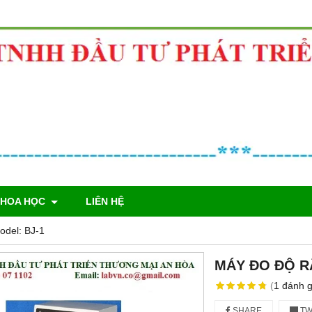
KHOA HỌC
LIÊN HỆ
del: BJ-1
MÁY ĐO ĐỘ RÃ 
(
1
đánh g
SHARE
TW