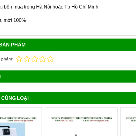
ại bên mua trong Hà Nội hoặc Tp Hồ Chí Minh
n, mới 100%
 SẢN PHẨM
n phẩm:
N
 CÙNG LOẠI