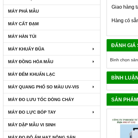
Giao hàng t
MÁY PHÁ MẪU
Hàng có sẵ
MÁY CẤT ĐẠM
MÁY HÀN TÚI
ĐÁNH GIÁ
MÁY KHUẤY ĐŨA
Bình chọn sả
MÁY ĐỒNG HÓA MẪU
MÁY ĐẾM KHUẨN LẠC
BÌNH LUẬ
MÁY QUANG PHỔ SO MÀU UV-VIS
SẢN PHẨM
MÁY ĐO LƯU TỐC DÒNG CHẢY
MÁY ĐO LỰC BÓP TAY
MÁY DẬP MẪU VI SINH
MÁY ĐO ĐỘ ẨM HẠT NÔNG SẢN