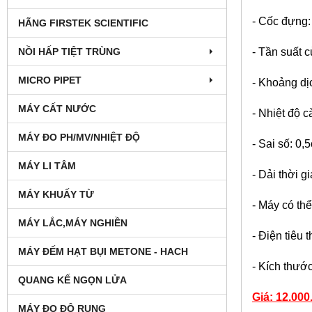
- Cốc đựng:
HÃNG FIRSTEK SCIENTIFIC
NỒI HẤP TIỆT TRÙNG
- Tần suất c
MICRO PIPET
- Khoảng d
MÁY CẤT NƯỚC
- Nhiệt độ c
MÁY ĐO PH/MV/NHIỆT ĐỘ
- Sai số: 0,
MÁY LI TÂM
- Dải thời g
MÁY KHUẤY TỪ
- Máy có thể
MÁY LẮC,MÁY NGHIỀN
- Điện tiêu
MÁY ĐẾM HẠT BỤI METONE - HACH
- Kích thướ
QUANG KẾ NGỌN LỬA
Giá: 12.00
MÁY ĐO ĐỘ RUNG