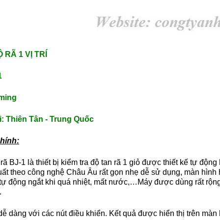
 RÃ 1 VỊ TRÍ
1
ming
i: Thiên Tân - Trung Quốc
hính:
rã BJ-1 là thiết bị kiểm tra độ tan rã 1 giỏ được thiết kế tự độ
ất theo công nghệ Châu Âu rất gọn nhẹ dễ sử dụng, màn hình hiể
ự động ngắt khi quá nhiệt, mất nước,…Máy được dùng rất rộng
.
ễ dàng với các nút điều khiển. Kết quả được hiển thị trên màn 