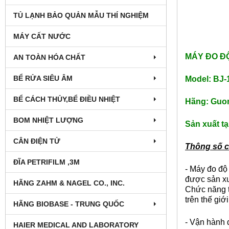
TỦ LẠNH BẢO QUẢN MẪU THÍ NGHIỆM
MÁY CẤT NƯỚC
MÁY ĐO ĐỘ
AN TOÀN HÓA CHẤT
BỂ RỬA SIÊU ÂM
Model: BJ-
BỂ CÁCH THỦY,BỂ ĐIỀU NHIỆT
Hãng: Guo
BOM NHIỆT LƯỢNG
Sản xuất tạ
CÂN ĐIỆN TỬ
Thông số c
ĐĨA PETRIFILM ,3M
- Máy đo độ 
được sản xu
HÃNG ZAHM & NAGEL CO., INC.
Chức năng t
trên thế giới
HÃNG BIOBASE - TRUNG QUỐC
- Vận hành d
HAIER MEDICAL AND LABORATORY