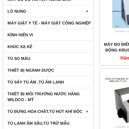
LÒ NUNG
MÁY GIẶT Y TẾ - MÁY GIẶT CÔNG NGHIỆP
KÍNH HIỂN VI
MÁY ĐO ĐI
KHÚC XẠ KẾ
ĐỘNG KRUS
Hàn
TỦ SO MÀU
THIẾT BỊ NGÀNH DƯỢC
TỦ SẤY TỦ ẤM ,TỦ ẤM LẠNH
THIẾT BỊ MÔI TRƯỜNG NƯỚC HÃNG
WILDCO - MỸ
TỦ ĐỰNG HÓA CHẤT,TỦ HÚT KHÍ ĐỘC
TỦ LẠNH ÂM SÂU,TỦ TRỮ MẪU