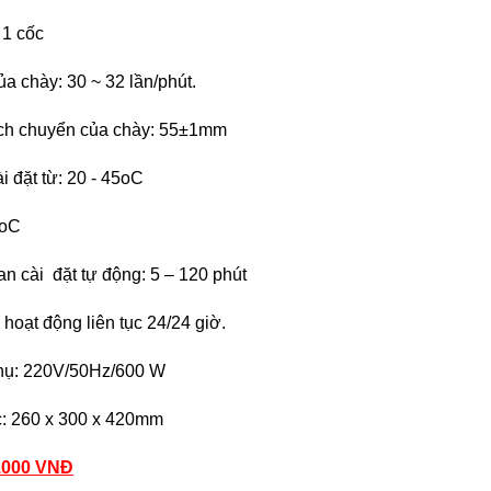
 1 cốc
ủa chày: 30 ~ 32 lần/phút.
ịch chuyển của chày: 55±1mm
ài đặt từ: 20 - 45oC
5oC
ian cài đặt tự động: 5 – 120 phút
 hoạt động liên tục 24/24 giờ.
 thụ: 220V/50Hz/600 W
c: 260 x 300 x 420mm
0.000 VNĐ