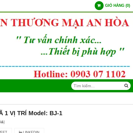
GIỎ HÀNG
(
0
)
1 VỊ TRÍ Model: BJ-1
iá
)
EET
LINKEDIN