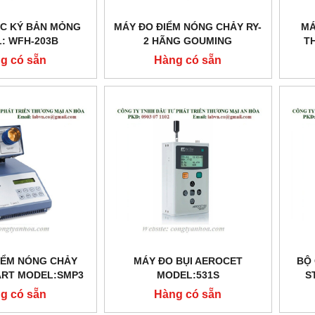
ẮC KÝ BẢN MỎNG
MÁY ĐO ĐIỂM NÓNG CHẢY RY-
MÁ
: WFH-203B
2 HÃNG GOUMING
T
g có sẵn
Hàng có sẵn
IỂM NÓNG CHẢY
MÁY ĐO BỤI AEROCET
BỘ
ART MODEL:SMP3
MODEL:531S
S
g có sẵn
Hàng có sẵn