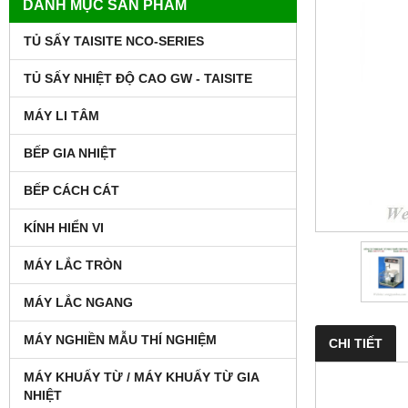
DANH MỤC SẢN PHẨM
TỦ SẤY TAISITE NCO-SERIES
TỦ SẤY NHIỆT ĐỘ CAO GW - TAISITE
MÁY LI TÂM
BẾP GIA NHIỆT
BẾP CÁCH CÁT
KÍNH HIỂN VI
MÁY LẮC TRÒN
MÁY LẮC NGANG
MÁY NGHIỀN MẪU THÍ NGHIỆM
CHI TIẾT
MÁY KHUẤY TỪ / MÁY KHUẤY TỪ GIA
NHIỆT