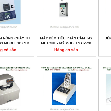
ỂM NÓNG CHẢY TỰ
MÁY ĐẾM TIỂU PHÂN CẦM TAY
ĐÈN
S MODEL:KSP1D
METONE - MỸ MODEL:GT-526
g có sẵn
Hàng có sẵn