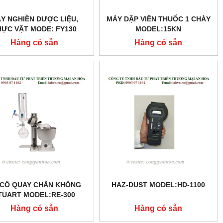
Y NGHIỀN DƯỢC LIỆU,
MÁY DẬP VIÊN THUỐC 1 CHÀY
HỰC VẬT MODE: FY130
MODEL:15KN
Hàng có sẵn
Hàng có sẵn
 CÔ QUAY CHÂN KHÔNG
HAZ-DUST MODEL:HD-1100
TUART MODEL:RE-300
Hàng có sẵn
Hàng có sẵn