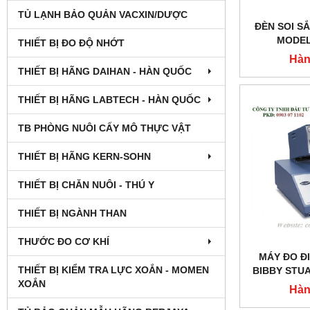
TỦ LẠNH BẢO QUẢN VACXIN/DƯỢC
ĐÈN SOI S
MODEL
THIẾT BỊ ĐO ĐỘ NHỚT
Hàn
THIẾT BỊ HÃNG DAIHAN - HÀN QUỐC
THIẾT BỊ HÃNG LABTECH - HÀN QUỐC
TB PHÒNG NUÔI CẤY MÔ THỰC VẬT
THIẾT BỊ HÃNG KERN-SOHN
THIẾT BỊ CHĂN NUÔI - THÚ Y
THIẾT BỊ NGÀNH THAN
THƯỚC ĐO CƠ KHÍ
MÁY ĐO Đ
THIẾT BỊ KIỂM TRA LỰC XOẮN - MOMEN
BIBBY STU
XOẮN
Hàn