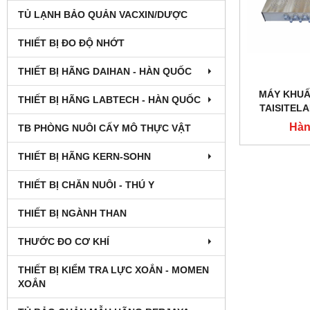
TỦ LẠNH BẢO QUẢN VACXIN/DƯỢC
THIẾT BỊ ĐO ĐỘ NHỚT
THIẾT BỊ HÃNG DAIHAN - HÀN QUỐC
MÁY KHUẤ
THIẾT BỊ HÃNG LABTECH - HÀN QUỐC
TAISITEL
Hàn
TB PHÒNG NUÔI CẤY MÔ THỰC VẬT
THIẾT BỊ HÃNG KERN-SOHN
THIẾT BỊ CHĂN NUÔI - THÚ Y
THIẾT BỊ NGÀNH THAN
THƯỚC ĐO CƠ KHÍ
THIẾT BỊ KIỂM TRA LỰC XOẮN - MOMEN
XOẮN