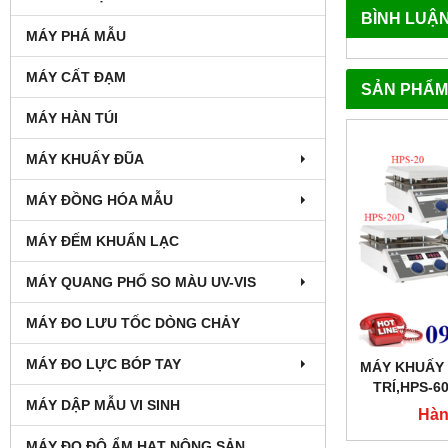
BÌNH LUẬ
MÁY PHÁ MẪU
MÁY CẤT ĐẠM
SẢN PHẨM
MÁY HÀN TÚI
MÁY KHUẤY ĐŨA
MÁY ĐỒNG HÓA MẪU
MÁY ĐẾM KHUẨN LẠC
MÁY QUANG PHỔ SO MÀU UV-VIS
MÁY ĐO LƯU TỐC DÒNG CHẢY
MÁY ĐO LỰC BÓP TAY
MÁY KHUẤY T
TRÍ,HPS-6
MÁY DẬP MẪU VI SINH
Hàn
MÁY ĐO ĐỘ ẨM HẠT NÔNG SẢN