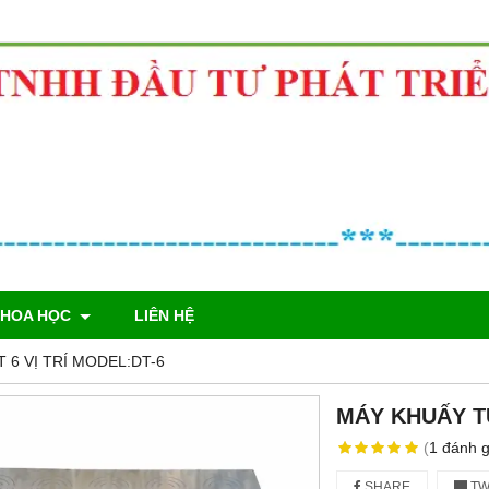
KHOA HỌC
LIÊN HỆ
 6 VỊ TRÍ MODEL:DT-6
MÁY KHUẤY TỪ
(
1
đánh g
SHARE
TW