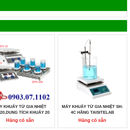
Y KHUẤY TỪ GIA NHIỆT
MÁY KHUẤY TỪ GIA NHIỆT SH-
20,DUNG TÍCH KHUẤY 20
4C HÃNG TAISITELAB
LÍT
Hàng có sẵn
Hàng có sẵn