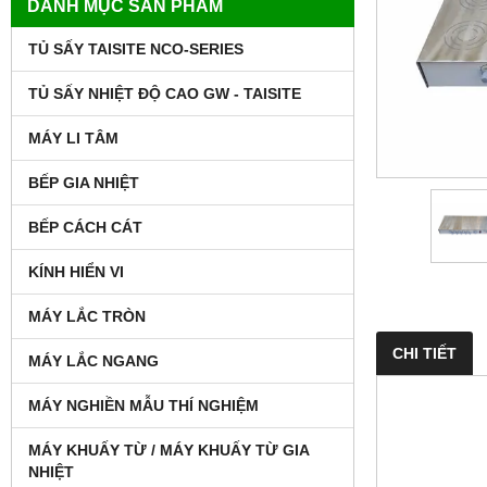
DANH MỤC SẢN PHẨM
TỦ SẤY TAISITE NCO-SERIES
TỦ SẤY NHIỆT ĐỘ CAO GW - TAISITE
MÁY LI TÂM
BẾP GIA NHIỆT
BẾP CÁCH CÁT
KÍNH HIỂN VI
MÁY LẮC TRÒN
CHI TIẾT
MÁY LẮC NGANG
MÁY NGHIỀN MẪU THÍ NGHIỆM
MÁY KHUẤY TỪ / MÁY KHUẤY TỪ GIA
NHIỆT