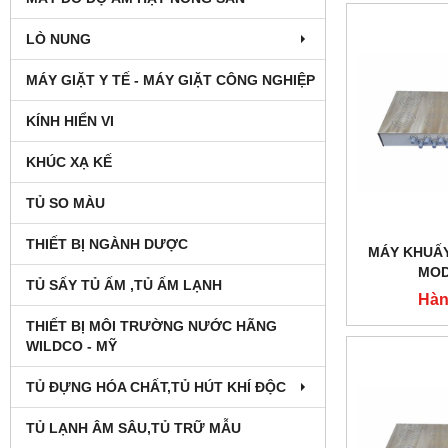
LÒ NUNG
MÁY GIẶT Y TẾ - MÁY GIẶT CÔNG NGHIỆP
KÍNH HIỂN VI
KHÚC XẠ KẾ
TỦ SO MÀU
THIẾT BỊ NGÀNH DƯỢC
MÁY KHUẤY
MOD
TỦ SẤY TỦ ẤM ,TỦ ẤM LẠNH
Hàn
THIẾT BỊ MÔI TRƯỜNG NƯỚC HÃNG
WILDCO - MỸ
TỦ ĐỰNG HÓA CHẤT,TỦ HÚT KHÍ ĐỘC
TỦ LẠNH ÂM SÂU,TỦ TRỮ MẪU