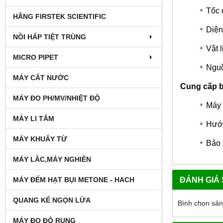
Tốc 
HÃNG FIRSTEK SCIENTIFIC
Diện
NỒI HẤP TIỆT TRÙNG
Vật 
MICRO PIPET
Nguồ
MÁY CẤT NƯỚC
Cung cấp 
MÁY ĐO PH/MV/NHIỆT ĐỘ
Máy 
MÁY LI TÂM
Hướn
MÁY KHUẤY TỪ
Bảo 
MÁY LẮC,MÁY NGHIỀN
ĐÁNH GIÁ
MÁY ĐẾM HẠT BỤI METONE - HACH
QUANG KẾ NGỌN LỬA
Bình chọn sả
MÁY ĐO ĐỘ RUNG