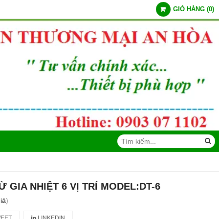
GIỎ HÀNG
(
0
)
 GIA NHIỆT 6 VỊ TRÍ MODEL:DT-6
iá
)
EET
LINKEDIN