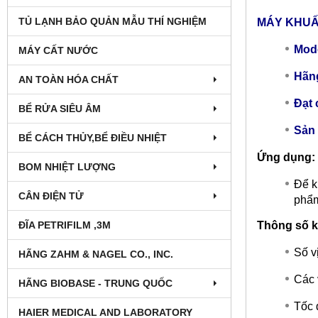
TỦ LẠNH BẢO QUẢN MẪU THÍ NGHIỆM
MÁY KHUẤY
Mode
MÁY CẤT NƯỚC
Hãng
AN TOÀN HÓA CHẤT
Đạt 
BỂ RỬA SIÊU ÂM
Sản 
BỂ CÁCH THỦY,BỂ ĐIỀU NHIỆT
Ứng dụng:
BOM NHIỆT LƯỢNG
Để k
CÂN ĐIỆN TỬ
phẩm
ĐĨA PETRIFILM ,3M
Thông số k
Số vị
HÃNG ZAHM & NAGEL CO., INC.
Các 
HÃNG BIOBASE - TRUNG QUỐC
Tốc 
HAIER MEDICAL AND LABORATORY