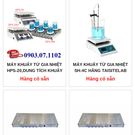
MÁY KHUẤY TỪ GIA NHIỆT
MÁY KHUẤY TỪ GIA NHIỆT
HPS-20,DUNG TÍCH KHUẤY
SH-4C HÃNG TAISITELAB
20 LÍT
Hàng có sẵn
Hàng có sẵn