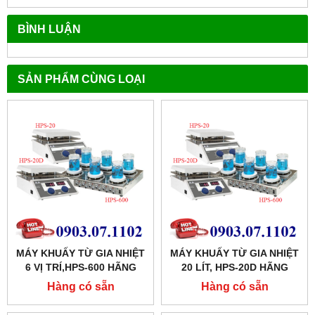
BÌNH LUẬN
SẢN PHẨM CÙNG LOẠI
MÁY KHUẤY TỪ GIA NHIỆT
MÁY KHUẤY TỪ GIA NHIỆT
6 VỊ TRÍ,HPS-600 HÃNG
20 LÍT, HPS-20D HÃNG
TAISITE
TAISITE
Hàng có sẵn
Hàng có sẵn