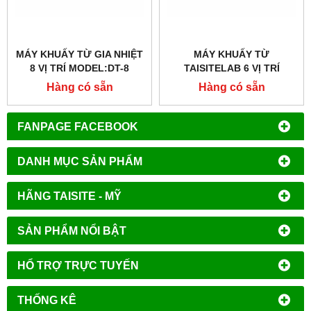
MÁY KHUẤY TỪ GIA NHIỆT
MÁY KHUẤY TỪ
8 VỊ TRÍ MODEL:DT-8
TAISITELAB 6 VỊ TRÍ
MODEL:DT-6
Hàng có sẵn
Hàng có sẵn
FANPAGE FACEBOOK
DANH MỤC SẢN PHẨM
HÃNG TAISITE - MỸ
SẢN PHẨM NỔI BẬT
HỔ TRỢ TRỰC TUYẾN
THỐNG KÊ