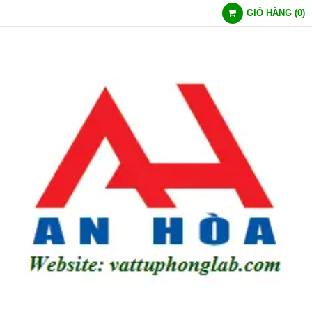
GIỎ HÀNG
(
0
)