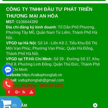
CÔNG TY TNHH ĐẦU TƯ PHÁT TRIỂN
THƯƠNG MẠI AN HÒA
MST
: 0106644389
Địa chỉ đăng ký kinh doanh
: Tổ Dân Phố Phượng,
Phường Tây Mỗ, Quận Nam Từ Liêm, Thành Phố Hà
Nội.
VPGD tại Hà Nội
:
Số 14 - Liền Kề 2, Tiểu Khu Đô Thị
Mới Vạn Phúc, Phường Vạn Phúc, Quận Hà Đông,
Thành Phố Hà Nội.
VPGD tại TP.Hồ Chí Minh:
Số 39 - Đường Số 37, Khu
Phố 8, Phường Linh Đông, Quận Thủ Đức, Thành Phố
Hồ Chí Minh
Website
:https://vattuphonglab.vn
Email
: vattuphonglab@gmail.com
Hotline: Mr.Đăng - 0903.07.1102
(
0
)
SẢN PHẨM