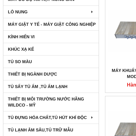
LÒ NUNG
MÁY GIẶT Y TẾ - MÁY GIẶT CÔNG NGHIỆP
KÍNH HIỂN VI
KHÚC XẠ KẾ
TỦ SO MÀU
MÁY KHUẤY
THIẾT BỊ NGÀNH DƯỢC
MOD
Hàn
TỦ SẤY TỦ ẤM ,TỦ ẤM LẠNH
THIẾT BỊ MÔI TRƯỜNG NƯỚC HÃNG
WILDCO - MỸ
TỦ ĐỰNG HÓA CHẤT,TỦ HÚT KHÍ ĐỘC
TỦ LẠNH ÂM SÂU,TỦ TRỮ MẪU