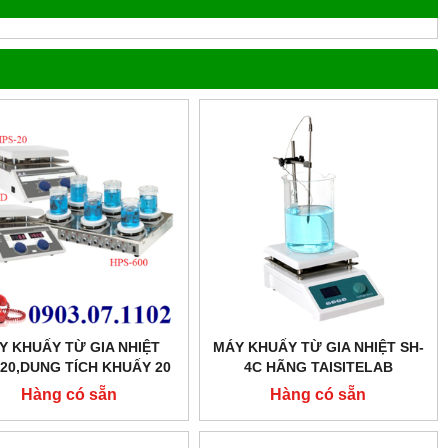
Y KHUẤY TỪ GIA NHIỆT
MÁY KHUẤY TỪ GIA NHIỆT SH-
20,DUNG TÍCH KHUẤY 20
4C HÃNG TAISITELAB
LÍT
Hàng có sẵn
Hàng có sẵn