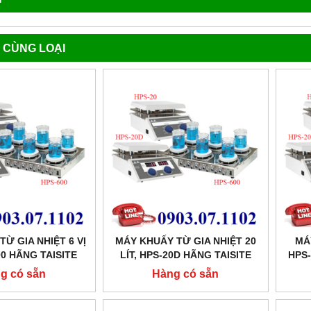
 CÙNG LOẠI
Ừ GIA NHIỆT 6 VỊ
MÁY KHUẤY TỪ GIA NHIỆT 20
MÁ
00 HÃNG TAISITE
LÍT, HPS-20D HÃNG TAISITE
HPS-
g có sẵn
Hàng có sẵn