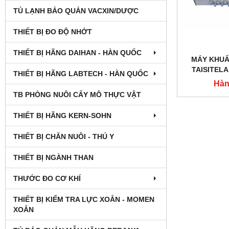
TỦ LẠNH BẢO QUẢN VACXIN/DƯỢC
THIẾT BỊ ĐO ĐỘ NHỚT
THIẾT BỊ HÃNG DAIHAN - HÀN QUỐC
MÁY KHUẤ
TAISITEL
THIẾT BỊ HÃNG LABTECH - HÀN QUỐC
Hàn
TB PHÒNG NUÔI CẤY MÔ THỰC VẬT
THIẾT BỊ HÃNG KERN-SOHN
THIẾT BỊ CHĂN NUÔI - THÚ Y
THIẾT BỊ NGÀNH THAN
THƯỚC ĐO CƠ KHÍ
THIẾT BỊ KIỂM TRA LỰC XOẮN - MOMEN
XOẮN