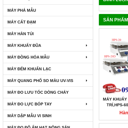
MÁY PHÁ MẪU
SẢN PHẨM
MÁY CẤT ĐẠM
MÁY HÀN TÚI
MÁY KHUẤY ĐŨA
MÁY ĐỒNG HÓA MẪU
MÁY ĐẾM KHUẨN LẠC
MÁY QUANG PHỔ SO MÀU UV-VIS
MÁY ĐO LƯU TỐC DÒNG CHẢY
MÁY KHUẤY T
MÁY ĐO LỰC BÓP TAY
TRÍ,HPS-6
Hàn
MÁY DẬP MẪU VI SINH
MÁY ĐO ĐỘ ẨM HẠT NÔNG SẢN