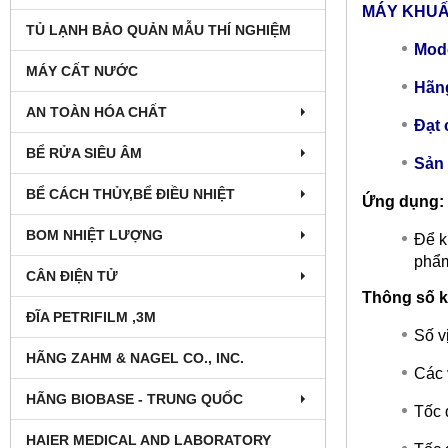
MÁY KHUẤY
TỦ LẠNH BẢO QUẢN MẪU THÍ NGHIỆM
Mode
MÁY CẤT NƯỚC
Hãng
AN TOÀN HÓA CHẤT
Đạt 
BỂ RỬA SIÊU ÂM
Sản 
BỂ CÁCH THỦY,BỂ ĐIỀU NHIỆT
Ứng dụng:
BOM NHIỆT LƯỢNG
Để k
phẩm
CÂN ĐIỆN TỬ
Thông số k
ĐĨA PETRIFILM ,3M
Số vị
HÃNG ZAHM & NAGEL CO., INC.
Các 
HÃNG BIOBASE - TRUNG QUỐC
Tốc 
HAIER MEDICAL AND LABORATORY