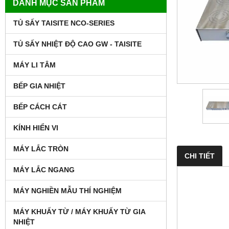
DANH MỤC SẢN PHẨM
TỦ SẤY TAISITE NCO-SERIES
TỦ SẤY NHIỆT ĐỘ CAO GW - TAISITE
MÁY LI TÂM
BẾP GIA NHIỆT
BẾP CÁCH CÁT
KÍNH HIỂN VI
MÁY LẮC TRÒN
CHI TIẾT
MÁY LẮC NGANG
MÁY NGHIỀN MẪU THÍ NGHIỆM
MÁY KHUẤY TỪ / MÁY KHUẤY TỪ GIA
NHIỆT