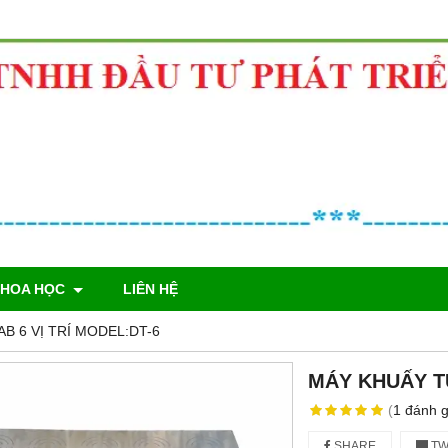
KHOA HỌC
LIÊN HỆ
B 6 VỊ TRÍ MODEL:DT-6
MÁY KHUẤY TỪ
(
1
đánh g
SHARE
TW