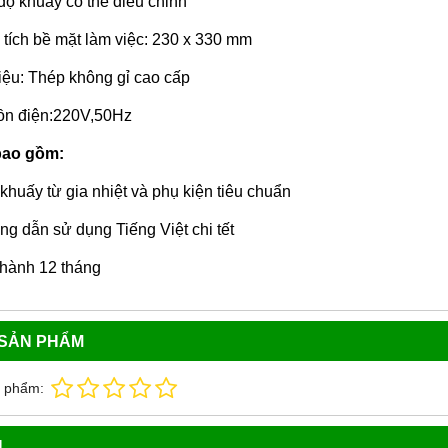
độ khuấy có thể điều chỉnh
 tích bề mặt làm việc: 230 x 330 mm
liệu: Thép không gỉ cao cấp
n điện:220V,50Hz
bao gồm:
khuấy từ gia nhiệt và phụ kiện tiêu chuẩn
g dẫn sử dụng Tiếng Việt chi tết
hành 12 tháng
 SẢN PHẨM
n phẩm:
N