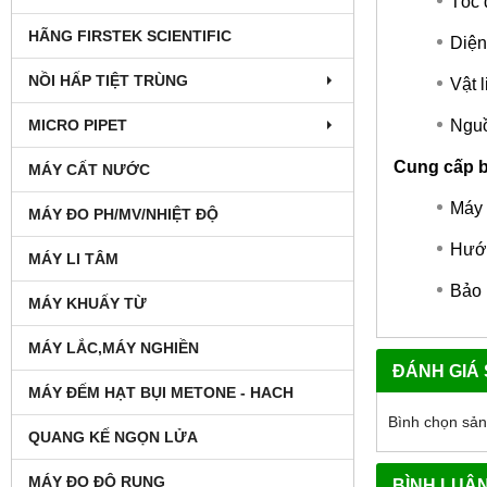
Tốc 
HÃNG FIRSTEK SCIENTIFIC
Diện
NỒI HẤP TIỆT TRÙNG
Vật 
MICRO PIPET
Nguồ
Cung cấp 
MÁY CẤT NƯỚC
Máy 
MÁY ĐO PH/MV/NHIỆT ĐỘ
Hướn
MÁY LI TÂM
Bảo 
MÁY KHUẤY TỪ
MÁY LẮC,MÁY NGHIỀN
ĐÁNH GIÁ
MÁY ĐẾM HẠT BỤI METONE - HACH
Bình chọn sả
QUANG KẾ NGỌN LỬA
MÁY ĐO ĐỘ RUNG
BÌNH LUẬ