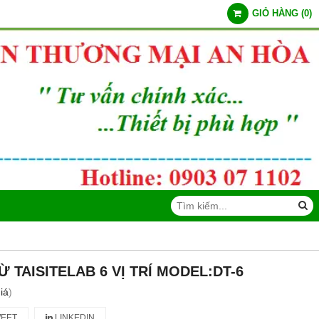
GIỎ HÀNG
(
0
)
 TAISITELAB 6 VỊ TRÍ MODEL:DT-6
iá
)
EET
LINKEDIN