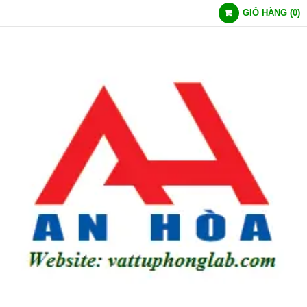
GIỎ HÀNG
(
0
)