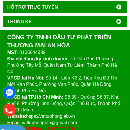
HỔ TRỢ TRỰC TUYẾN
THỐNG KÊ
CÔNG TY TNHH ĐẦU TƯ PHÁT TRIỂN
THƯƠNG MẠI AN HÒA
MST
: 0106644389
Địa chỉ đăng ký kinh doanh
: Tổ Dân Phố Phượng,
Phường Tây Mỗ, Quận Nam Từ Liêm, Thành Phố Hà
Nội.
VPGD tại Hà Nội
:
Số 14 - Liền Kề 2, Tiểu Khu Đô Thị
Mới Vạn Phúc, Phường Vạn Phúc, Quận Hà Đông,
Thành Phố Hà Nội.
VPGD tại TP.Hồ Chí Minh:
Số 39 - Đường Số 37, Khu
Phố 8, Phường Linh Đông, Quận Thủ Đức, Thành Phố
Hồ Chí Minh
Website
:https://vattuphonglab.vn
Email
: vattuphonglab@gmail.com
Hotline: Mr.Đăng - 0903.07.1102