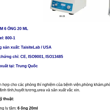
M 6 ỐNG 20 ML
l: 800-1
 sản xuất: TaisiteLab / USA
chứng chỉ: CE, ISO9001, ISO13485
xuất tại: Trung Quốc
h hợp cho các phòng thí nghiệm của bệnh viện,phòng khám,phò
 định tính,huyết tương,urea và sản xuất vắc xin.
ỹ thuật:
ng ly tâm:
6 ống 20ml