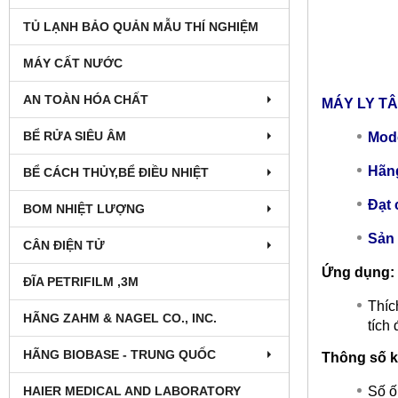
TỦ LẠNH BẢO QUẢN MẪU THÍ NGHIỆM
MÁY CẤT NƯỚC
AN TOÀN HÓA CHẤT
MÁY LY TÂ
BỂ RỬA SIÊU ÂM
Mode
Hãng
BỂ CÁCH THỦY,BỂ ĐIỀU NHIỆT
Đạt 
BOM NHIỆT LƯỢNG
Sản 
CÂN ĐIỆN TỬ
Ứng dụng:
ĐĨA PETRIFILM ,3M
Thíc
HÃNG ZAHM & NAGEL CO., INC.
tích
HÃNG BIOBASE - TRUNG QUỐC
Thông số k
HAIER MEDICAL AND LABORATORY
Số ố