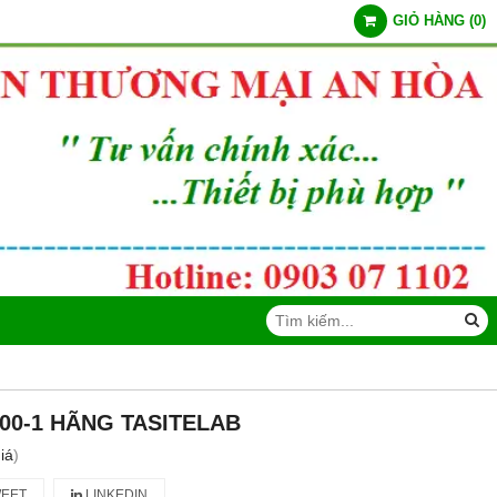
GIỎ HÀNG
(
0
)
00-1 HÃNG TASITELAB
iá
)
EET
LINKEDIN