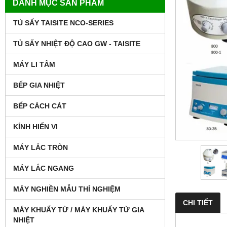
DANH MỤC SẢN PHẨM
TỦ SẤY TAISITE NCO-SERIES
TỦ SẤY NHIỆT ĐỘ CAO GW - TAISITE
MÁY LI TÂM
BẾP GIA NHIỆT
BẾP CÁCH CÁT
KÍNH HIỂN VI
MÁY LẮC TRÒN
MÁY LẮC NGANG
MÁY NGHIỀN MẪU THÍ NGHIỆM
CHI TIẾT
MÁY KHUẤY TỪ / MÁY KHUẤY TỪ GIA
NHIỆT