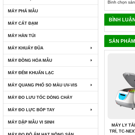
Bình chọn sả
MÁY PHÁ MẪU
BÌNH LUẬ
MÁY CẤT ĐẠM
MÁY HÀN TÚI
SẢN PHẨM
MÁY KHUẤY ĐŨA
MÁY ĐỒNG HÓA MẪU
MÁY ĐẾM KHUẨN LẠC
MÁY QUANG PHỔ SO MÀU UV-VIS
MÁY ĐO LƯU TỐC DÒNG CHẢY
MÁY ĐO LỰC BÓP TAY
MÁY DẬP MẪU VI SINH
MÁY LY TÂ
TRÍ, TC-NE
MÁY ĐO ĐỘ ẨM HẠT NÔNG SẢN