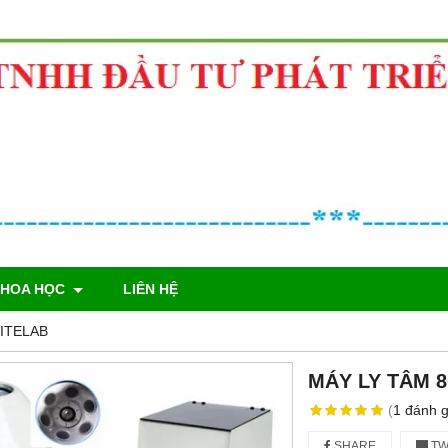
KHOA HỌC
LIÊN HỆ
SITELAB
MÁY LY TÂM 8
(
1
đánh g
SHARE
TW