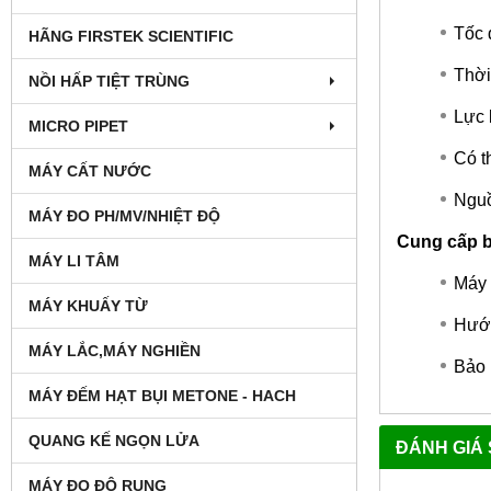
Tốc 
HÃNG FIRSTEK SCIENTIFIC
Thời
NỒI HẤP TIỆT TRÙNG
Lực 
MICRO PIPET
Có t
MÁY CẤT NƯỚC
Nguồ
MÁY ĐO PH/MV/NHIỆT ĐỘ
Cung cấp 
MÁY LI TÂM
Máy 
MÁY KHUẤY TỪ
Hướn
MÁY LẮC,MÁY NGHIỀN
Bảo 
MÁY ĐẾM HẠT BỤI METONE - HACH
QUANG KẾ NGỌN LỬA
ĐÁNH GIÁ
MÁY ĐO ĐỘ RUNG