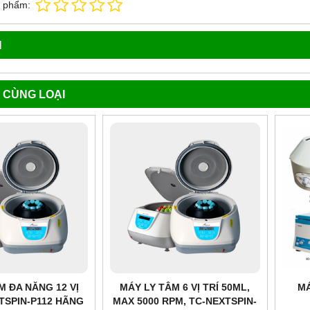
n phẩm:
N
 CÙNG LOẠI
M ĐA NĂNG 12 VỊ
MÁY LY TÂM 6 VỊ TRÍ 50ML,
MÁ
XTSPIN-P112 HÃNG
MAX 5000 RPM, TC-NEXTSPIN-