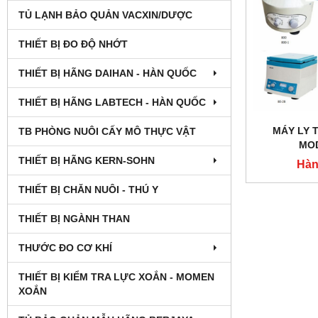
TỦ LẠNH BẢO QUẢN VACXIN/DƯỢC
THIẾT BỊ ĐO ĐỘ NHỚT
THIẾT BỊ HÃNG DAIHAN - HÀN QUỐC
THIẾT BỊ HÃNG LABTECH - HÀN QUỐC
MÁY LY 
TB PHÒNG NUÔI CẤY MÔ THỰC VẬT
MOD
THIẾT BỊ HÃNG KERN-SOHN
Hàn
THIẾT BỊ CHĂN NUÔI - THÚ Y
THIẾT BỊ NGÀNH THAN
THƯỚC ĐO CƠ KHÍ
THIẾT BỊ KIỂM TRA LỰC XOẮN - MOMEN
XOẮN