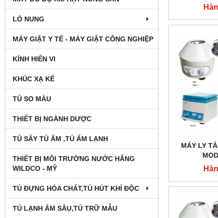
TAIS
Hàn
LÒ NUNG
MÁY GIẶT Y TẾ - MÁY GIẶT CÔNG NGHIỆP
KÍNH HIỂN VI
KHÚC XẠ KẾ
TỦ SO MÀU
THIẾT BỊ NGÀNH DƯỢC
TỦ SẤY TỦ ẤM ,TỦ ẤM LẠNH
MÁY LY TÂ
MOD
THIẾT BỊ MÔI TRƯỜNG NƯỚC HÃNG
Hàn
WILDCO - MỸ
TỦ ĐỰNG HÓA CHẤT,TỦ HÚT KHÍ ĐỘC
TỦ LẠNH ÂM SÂU,TỦ TRỮ MẪU