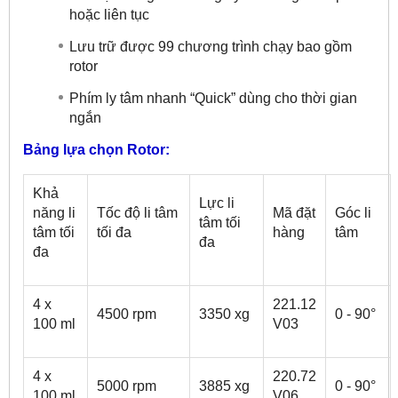
hoặc liên tục
Lưu trữ được 99 chương trình chạy bao gồm
rotor
Phím ly tâm nhanh “Quick” dùng cho thời gian
ngắn
Bảng lựa chọn Rotor:
Khả
Lực li
năng li
Tốc độ li tâm
Mã đặt
Góc li
tâm tối
tâm tối
tối đa
hàng
tâm
đa
đa
4 x
221.12
4500 rpm
3350 xg
0 - 90°
100 ml
V03
4 x
220.72
5000 rpm
3885 xg
0 - 90°
100 ml
V06