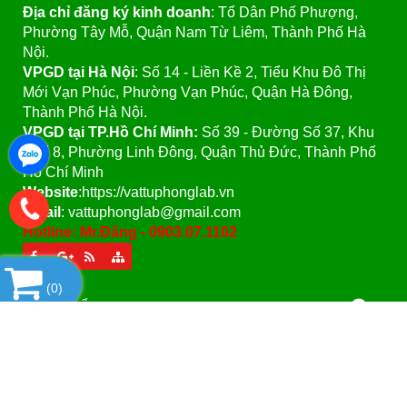
Địa chỉ đăng ký kinh doanh
: Tổ Dân Phố Phượng,
Phường Tây Mỗ, Quận Nam Từ Liêm, Thành Phố Hà
Nội.
VPGD tại Hà Nội
:
Số 14 - Liền Kề 2, Tiểu Khu Đô Thị
Mới Vạn Phúc, Phường Vạn Phúc, Quận Hà Đông,
Thành Phố Hà Nội.
VPGD tại TP.Hồ Chí Minh:
Số 39 - Đường Số 37, Khu
Phố 8, Phường Linh Đông, Quận Thủ Đức, Thành Phố
Hồ Chí Minh
Website
:https://vattuphonglab.vn
Email
: vattuphonglab@gmail.com
Hotline: Mr.Đăng - 0903.07.1102
(
0
)
SẢN PHẨM
Copyright© 2021