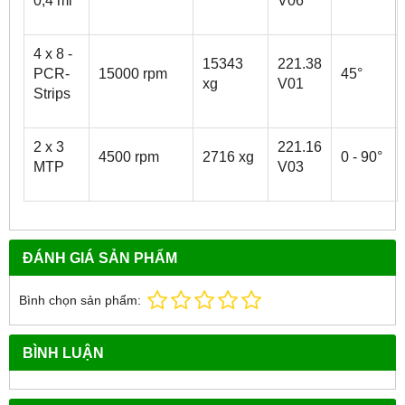
0,4 ml
V06
4 x 8 -
15343
221.38
PCR-
15000 rpm
45°
xg
V01
Strips
2 x 3
221.16
4500 rpm
2716 xg
0 - 90°
MTP
V03
ĐÁNH GIÁ SẢN PHẨM
Bình chọn sản phẩm:
BÌNH LUẬN