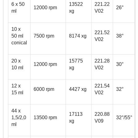
6 x 50
13522
221.22
12000 rpm
26°
ml
xg
V02
10 x
221.52
50 ml
7500 rpm
8174 xg
38°
V02
conical
20 x
15775
221.28
12000 rpm
30°
10 ml
xg
V02
12 x
221.54
6000 rpm
4427 xg
32°
15 ml
V02
44 x
17113
220.88
1,5/2,0
13500 rpm
32°/55°
xg
V09
ml