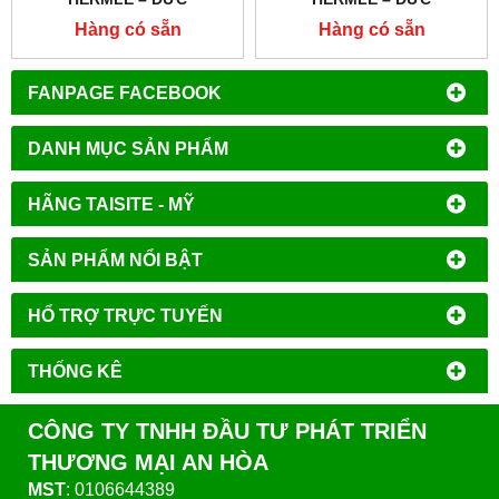
Hàng có sẵn
Hàng có sẵn
FANPAGE FACEBOOK
DANH MỤC SẢN PHẨM
HÃNG TAISITE - MỸ
SẢN PHẨM NỔI BẬT
HỔ TRỢ TRỰC TUYẾN
THỐNG KÊ
CÔNG TY TNHH ĐẦU TƯ PHÁT TRIỂN
THƯƠNG MẠI AN HÒA
MST
: 0106644389