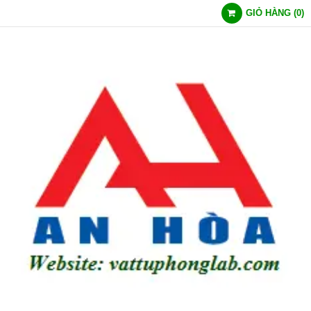
GIỎ HÀNG
(
0
)