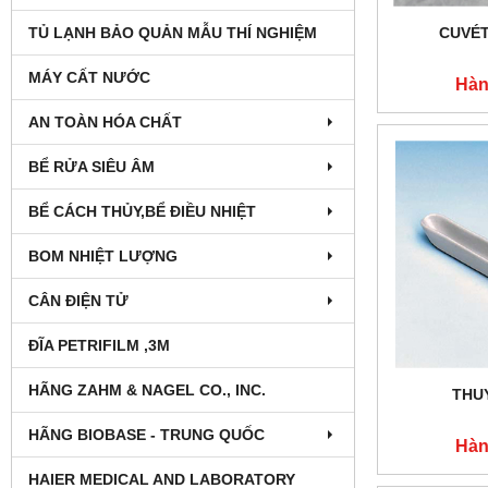
CUVÉT
TỦ LẠNH BẢO QUẢN MẪU THÍ NGHIỆM
MÁY CẤT NƯỚC
Hàn
AN TOÀN HÓA CHẤT
BỂ RỬA SIÊU ÂM
BỂ CÁCH THỦY,BỂ ĐIỀU NHIỆT
BOM NHIỆT LƯỢNG
CÂN ĐIỆN TỬ
ĐĨA PETRIFILM ,3M
HÃNG ZAHM & NAGEL CO., INC.
THU
HÃNG BIOBASE - TRUNG QUỐC
Hàn
HAIER MEDICAL AND LABORATORY