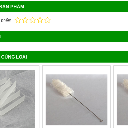
 SẢN PHẨM
n phẩm:
N
 CÙNG LOẠI