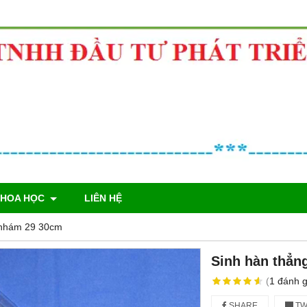
KHOA HỌC
LIÊN HỆ
 nhám 29 30cm
Sinh hàn thẳn
(
1
đánh g
SHARE
TW