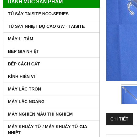
DANH MỤC SẢN PHẨM
TỦ SẤY TAISITE NCO-SERIES
TỦ SẤY NHIỆT ĐỘ CAO GW - TAISITE
MÁY LI TÂM
BẾP GIA NHIỆT
BẾP CÁCH CÁT
KÍNH HIỂN VI
MÁY LẮC TRÒN
MÁY LẮC NGANG
MÁY NGHIỀN MẪU THÍ NGHIỆM
CHI TIẾT
MÁY KHUẤY TỪ / MÁY KHUẤY TỪ GIA
NHIỆT