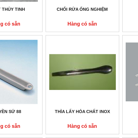
 THỦY TINH
CHỔI RỬA ỐNG NGHIỆM
g có sẵn
Hàng có sẵn
YỀN SỨ 88
THÌA LẤY HÓA CHẤT INOX
g có sẵn
Hàng có sẵn