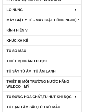
LÒ NUNG
MÁY GIẶT Y TẾ - MÁY GIẶT CÔNG NGHIỆP
KÍNH HIỂN VI
KHÚC XẠ KẾ
TỦ SO MÀU
THIẾT BỊ NGÀNH DƯỢC
TỦ SẤY TỦ ẤM ,TỦ ẤM LẠNH
THIẾT BỊ MÔI TRƯỜNG NƯỚC HÃNG
WILDCO - MỸ
TỦ ĐỰNG HÓA CHẤT,TỦ HÚT KHÍ ĐỘC
TỦ LẠNH ÂM SÂU,TỦ TRỮ MẪU