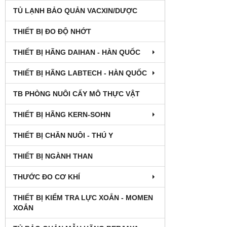
TỦ LẠNH BẢO QUẢN VACXIN/DƯỢC
THIẾT BỊ ĐO ĐỘ NHỚT
THIẾT BỊ HÃNG DAIHAN - HÀN QUỐC
THIẾT BỊ HÃNG LABTECH - HÀN QUỐC
TB PHÒNG NUÔI CẤY MÔ THỰC VẬT
THIẾT BỊ HÃNG KERN-SOHN
THIẾT BỊ CHĂN NUÔI - THÚ Y
THIẾT BỊ NGÀNH THAN
THƯỚC ĐO CƠ KHÍ
THIẾT BỊ KIỂM TRA LỰC XOẮN - MOMEN
XOẮN