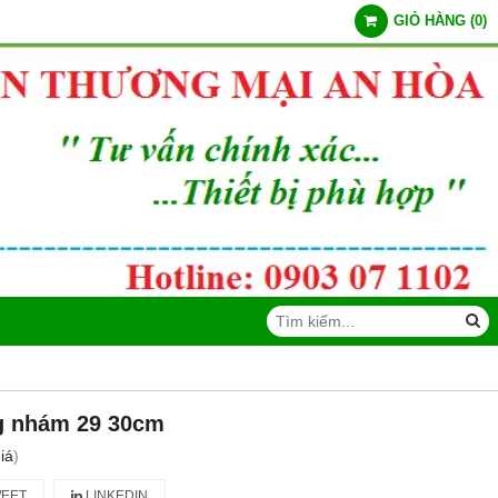
GIỎ HÀNG
(
0
)
g nhám 29 30cm
iá
)
EET
LINKEDIN