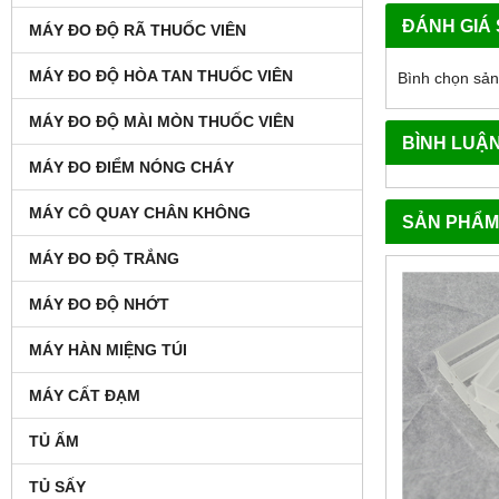
ĐÁNH GIÁ
MÁY ĐO ĐỘ RÃ THUỐC VIÊN
MÁY ĐO ĐỘ HÒA TAN THUỐC VIÊN
Bình chọn sả
MÁY ĐO ĐỘ MÀI MÒN THUỐC VIÊN
BÌNH LUẬ
MÁY ĐO ĐIỂM NÓNG CHÁY
MÁY CÔ QUAY CHÂN KHÔNG
SẢN PHẨM
MÁY ĐO ĐỘ TRẮNG
MÁY ĐO ĐỘ NHỚT
MÁY HÀN MIỆNG TÚI
MÁY CẤT ĐẠM
TỦ ẤM
TỦ SẤY