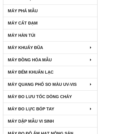
MÁY PHÁ MẪU
MÁY CẤT ĐẠM
MÁY HÀN TÚI
MÁY KHUẤY ĐŨA
MÁY ĐỒNG HÓA MẪU
MÁY ĐẾM KHUẨN LẠC
MÁY QUANG PHỔ SO MÀU UV-VIS
MÁY ĐO LƯU TỐC DÒNG CHẢY
MÁY ĐO LỰC BÓP TAY
MÁY DẬP MẪU VI SINH
MÁY ĐO ĐỘ ẨM HẠT NÔNG SẢN