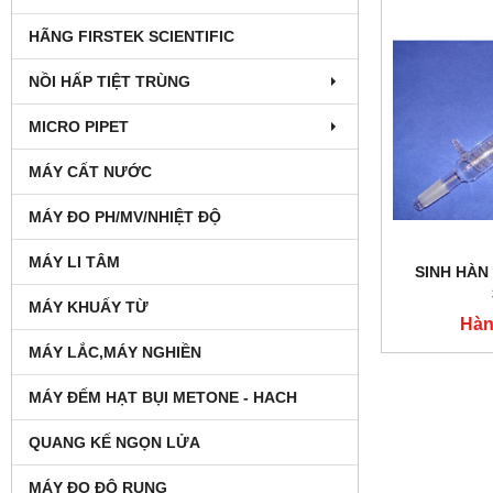
HÃNG FIRSTEK SCIENTIFIC
NỒI HẤP TIỆT TRÙNG
MICRO PIPET
MÁY CẤT NƯỚC
MÁY ĐO PH/MV/NHIỆT ĐỘ
MÁY LI TÂM
SINH HÀN
MÁY KHUẤY TỪ
Hàn
MÁY LẮC,MÁY NGHIỀN
MÁY ĐẾM HẠT BỤI METONE - HACH
QUANG KẾ NGỌN LỬA
MÁY ĐO ĐỘ RUNG