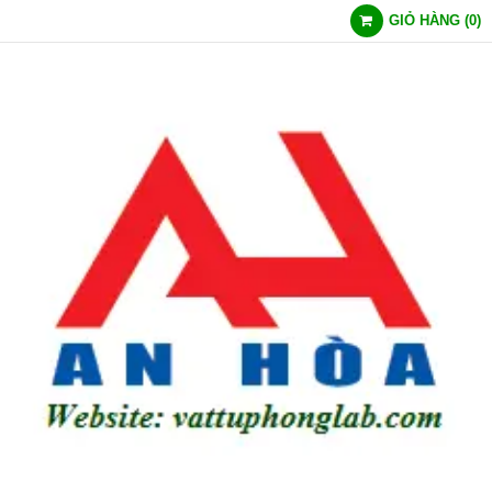
GIỎ HÀNG
(
0
)