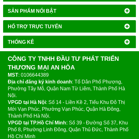
SẢN PHẨM NỔI BẬT
HỔ TRỢ TRỰC TUYẾN
THỐNG KÊ
CÔNG TY TNHH ĐẦU TƯ PHÁT TRIỂN
THƯƠNG MẠI AN HÒA
MST
: 0106644389
Địa chỉ đăng ký kinh doanh
: Tổ Dân Phố Phượng,
Phường Tây Mỗ, Quận Nam Từ Liêm, Thành Phố Hà
Nội.
VPGD tại Hà Nội
:
Số 14 - Liền Kề 2, Tiểu Khu Đô Thị
Mới Vạn Phúc, Phường Vạn Phúc, Quận Hà Đông,
Thành Phố Hà Nội.
VPGD tại TP.Hồ Chí Minh:
Số 39 - Đường Số 37, Khu
Phố 8, Phường Linh Đông, Quận Thủ Đức, Thành Phố
Hồ Chí Minh