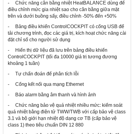
- Chức năng cân bằng nhiệt HeatBALANCE dùng để
điều chỉnh mức gia nhiệt sao cho cân bằng giữa mặt
trên và dưới buồng sấy, điều chỉnh -50% đến +50%
- Bảng điều khiển ControlCOCKPIT có cổng USB để
tải chương trình, đọc các giá trị, kích hoạt chức năng cài
đặt chỉ số cho người sử dụng
- Hiển thị dữ liệu đã lưu trên bảng điều khiển
ControlCOCKPIT (tối đa 10000 giá trị tương đương
khoảng 1 tuần)
- Tự chẩn đoán để phân tích lỗi
- Cổng kết nối qua mạng Ethernet
- Báo alarm bằng âm thanh và hình ảnh
- Chức năng bảo vệ quá nhiệt nhiều mức: kiểm soát
quá nhiệt bằng điện tử TWW/TWB với cấp bảo vệ class
3.1 và bộ giới hạn nhiệt độ dạng cơ TB (cấp bảo vệ
class 1) theo tiêu chuẩn DIN 12 880