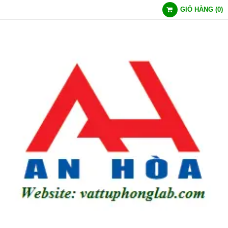
GIỎ HÀNG
(
0
)