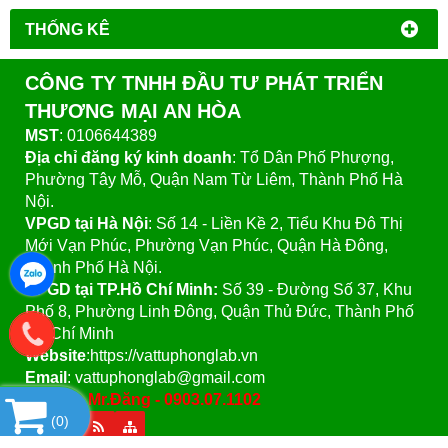
THỐNG KÊ
CÔNG TY TNHH ĐẦU TƯ PHÁT TRIỂN
THƯƠNG MẠI AN HÒA
MST
: 0106644389
Địa chỉ đăng ký kinh doanh
: Tổ Dân Phố Phượng,
Phường Tây Mỗ, Quận Nam Từ Liêm, Thành Phố Hà
Nội.
VPGD tại Hà Nội
:
Số 14 - Liền Kề 2, Tiểu Khu Đô Thị
Mới Vạn Phúc, Phường Vạn Phúc, Quận Hà Đông,
Thành Phố Hà Nội.
VPGD tại TP.Hồ Chí Minh:
Số 39 - Đường Số 37, Khu
Phố 8, Phường Linh Đông, Quận Thủ Đức, Thành Phố
Hồ Chí Minh
Website
:https://vattuphonglab.vn
Email
: vattuphonglab@gmail.com
Hotline: Mr.Đăng - 0903.07.1102
(
0
)