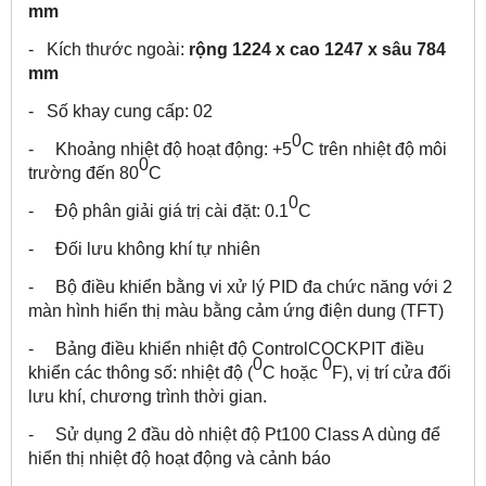
mm
- Kích thước ngoài:
rộng 1224 x cao 1247 x sâu 784
mm
- Số khay cung cấp: 02
0
- Khoảng nhiệt độ hoạt động: +5
C trên nhiệt độ môi
0
trường đến 80
C
0
- Độ phân giải giá trị cài đặt: 0.1
C
- Đối lưu không khí tự nhiên
- Bộ điều khiển bằng vi xử lý PID đa chức năng với 2
màn hình hiển thị màu bằng cảm ứng điện dung (TFT)
- Bảng điều khiển nhiệt độ ControlCOCKPIT điều
0
0
khiển các thông số: nhiệt độ (
C hoặc
F), vị trí cửa đối
lưu khí, chương trình thời gian.
- Sử dụng 2 đầu dò nhiệt độ Pt100 Class A dùng để
hiển thị nhiệt độ hoạt động và cảnh báo