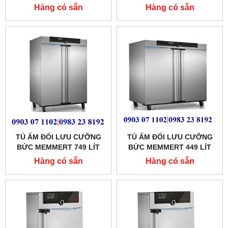
MODEL:IF55PLUS
MODEL:IF30PLUS
Hàng có sẵn
Hàng có sẵn
TỦ ẤM ĐỐI LƯU CƯỠNG
TỦ ẤM ĐỐI LƯU CƯỠNG
BỨC MEMMERT 749 LÍT
BỨC MEMMERT 449 LÍT
MODEL:IF750
MODEL:IF450
Hàng có sẵn
Hàng có sẵn