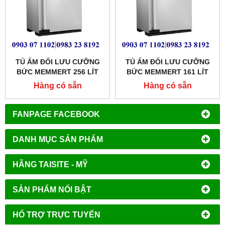
TỦ ẤM ĐỐI LƯU CƯỠNG
TỦ ẤM ĐỐI LƯU CƯỠNG
BỨC MEMMERT 256 LÍT
BỨC MEMMERT 161 LÍT
MODEL: IF260
MODEL: IF160
Hàng có sẵn
Hàng có sẵn
FANPAGE FACEBOOK
DANH MỤC SẢN PHẨM
HÃNG TAISITE - MỸ
SẢN PHẨM NỔI BẬT
HỔ TRỢ TRỰC TUYẾN