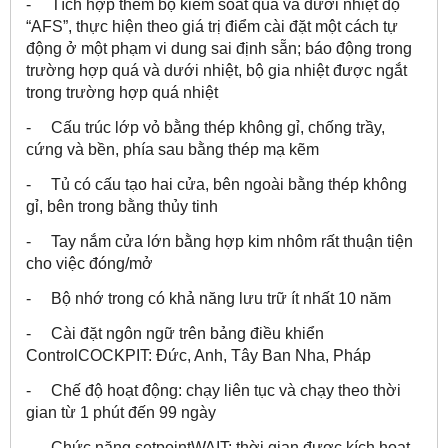
- Tích hợp thêm bộ kiểm soát quá và dưới nhiệt độ
“AFS”, thực hiện theo giá trị điểm cài đặt một cách tự
động ở một phạm vi dung sai định sẵn; báo động trong
trường hợp quá và dưới nhiệt, bộ gia nhiệt được ngắt
trong trường hợp quá nhiệt
- Cấu trúc lớp vỏ bằng thép không gỉ, chống trầy,
cứng và bền, phía sau bằng thép mạ kẽm
- Tủ có cấu tạo hai cửa, bên ngoài bằng thép không
gỉ, bên trong bằng thủy tinh
- Tay nắm cửa lớn bằng hợp kim nhôm rất thuận tiện
cho việc đóng/mở
- Bộ nhớ trong có khả năng lưu trữ ít nhất 10 năm
- Cài đặt ngôn ngữ trên bảng điều khiển
ControlCOCKPIT: Đức, Anh, Tây Ban Nha, Pháp
- Chế độ hoạt động: chạy liên tục và chạy theo thời
gian từ 1 phút đến 99 ngày
- Chức năng setpointWAIT: thời gian được kích hoạt