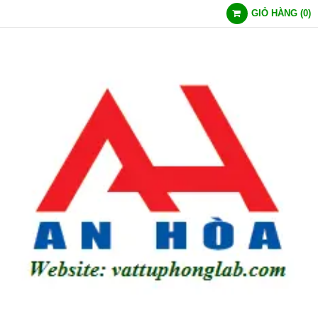
GIỎ HÀNG
(
0
)