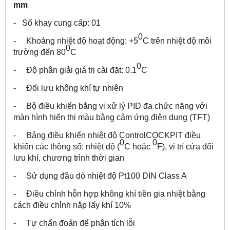
mm
- Số khay cung cấp: 01
0
- Khoảng nhiệt độ hoạt động: +5
C trên nhiệt độ môi
0
trường đến 80
C
0
- Độ phân giải giá trị cài đặt: 0.1
C
- Đối lưu không khí tự nhiên
- Bộ điều khiển bằng vi xử lý PID đa chức năng với
màn hình hiển thị màu bằng cảm ứng điện dung (TFT)
- Bảng điều khiển nhiệt độ ControlCOCKPIT điều
0
0
khiển các thông số: nhiệt độ (
C hoặc
F), vị trí cửa đối
lưu khí, chương trình thời gian
- Sử dụng đầu dò nhiệt độ Pt100 DIN Class A
- Điều chỉnh hỗn hợp không khí tiền gia nhiệt bằng
cách điều chỉnh nắp lấy khí 10%
- Tự chẩn đoán để phân tích lỗi