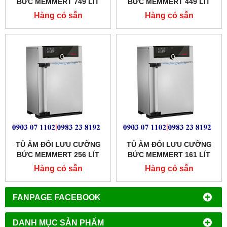
BỨC MEMMERT 749 LÍT
BỨC MEMMERT 449 LÍT
MODEL:IF750
MODEL:IF450
Hàng có sẵn
Hàng có sẵn
TỦ ẤM ĐỐI LƯU CƯỠNG
TỦ ẤM ĐỐI LƯU CƯỠNG
BỨC MEMMERT 256 LÍT
BỨC MEMMERT 161 LÍT
MODEL: IF260
MODEL: IF160
Hàng có sẵn
Hàng có sẵn
FANPAGE FACEBOOK
DANH MỤC SẢN PHẨM