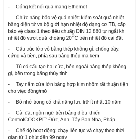
- Cổng kết nối qua mạng Ethernet
- Chức năng bảo vệ quá nhiệt: kiểm soát quá nhiệt
bằng điện tử và bộ giới hạn nhiệt độ dạng cơ TB, cấp
bảo vệ class 1 theo tiêu chuẩn DIN 12 880 tự ngắt khi
0
nhiệt độ vượt quá khoảng 20
C trên nhiệt độ cài đặt
- Cấu trúc lớp vỏ bằng thép không gỉ, chống trầy,
cứng và bền, phía sau bằng thép mạ kẽm
- Tủ có cấu tạo hai cửa, bên ngoài bằng thép không
gỉ, bên trong bằng thủy tinh
- Tay nắm cửa lớn bằng hợp kim nhôm rất thuận tiện
cho việc đóng/mở
- Bộ nhớ trong có khả năng lưu trữ ít nhất 10 năm
- Cài đặt ngôn ngữ trên bảng điều khiển
ControlCOCKPIT: Đức, Anh, Tây Ban Nha, Pháp
- Chế độ hoạt động: chạy liên tục và chạy theo thời
gian từ 1 phút đến 99 ngày