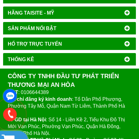
HÃNG TAISITE - MỸ
SẢN PHẨM NỔI BẬT
HỔ TRỢ TRỰC TUYẾN
THỐNG KÊ
CÔNG TY TNHH ĐẦU TƯ PHÁT TRIỂN
THƯƠNG MẠI AN HÒA
MST
: 0106644389
Địa chỉ đăng ký kinh doanh
: Tổ Dân Phố Phượng,
Phường Tây Mỗ, Quận Nam Từ Liêm, Thành Phố Hà
Nội.
VPGD tại Hà Nội
:
Số 14 - Liền Kề 2, Tiểu Khu Đô Thị
Mới Vạn Phúc, Phường Vạn Phúc, Quận Hà Đông,
Thành Phố Hà Nội.