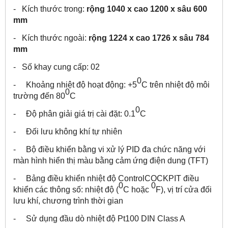
- Kích thước trong:
rộng 1040 x cao 1200 x sâu 600
mm
- Kích thước ngoài:
rộng 1224 x cao 1726 x sâu 784
mm
- Số khay cung cấp: 02
0
- Khoảng nhiệt độ hoạt động: +5
C trên nhiệt độ môi
0
trường đến 80
C
0
- Độ phân giải giá trị cài đặt: 0.1
C
- Đối lưu không khí tự nhiên
- Bộ điều khiển bằng vi xử lý PID đa chức năng với
màn hình hiển thị màu bằng cảm ứng điện dung (TFT)
- Bảng điều khiển nhiệt độ ControlCOCKPIT điều
0
0
khiển các thông số: nhiệt độ (
C hoặc
F), vị trí cửa đối
lưu khí, chương trình thời gian
- Sử dụng đầu dò nhiệt độ Pt100 DIN Class A