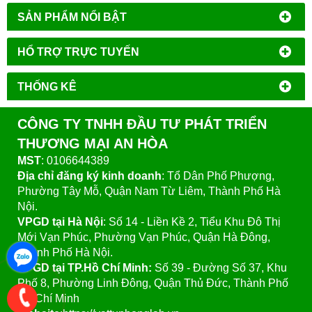
SẢN PHẨM NỔI BẬT
HỔ TRỢ TRỰC TUYẾN
THỐNG KÊ
CÔNG TY TNHH ĐẦU TƯ PHÁT TRIỂN
THƯƠNG MẠI AN HÒA
MST
: 0106644389
Địa chỉ đăng ký kinh doanh
: Tổ Dân Phố Phượng,
Phường Tây Mỗ, Quận Nam Từ Liêm, Thành Phố Hà
Nội.
VPGD tại Hà Nội
:
Số 14 - Liền Kề 2, Tiểu Khu Đô Thị
Mới Vạn Phúc, Phường Vạn Phúc, Quận Hà Đông,
Thành Phố Hà Nội.
VPGD tại TP.Hồ Chí Minh:
Số 39 - Đường Số 37, Khu
Phố 8, Phường Linh Đông, Quận Thủ Đức, Thành Phố
Hồ Chí Minh