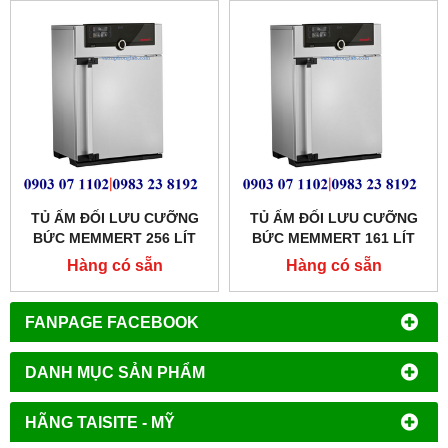
TỦ ẤM ĐỐI LƯU CƯỠNG
TỦ ẤM ĐỐI LƯU CƯỠNG
BỨC MEMMERT 256 LÍT
BỨC MEMMERT 161 LÍT
MODEL: IF260
MODEL: IF160
Hàng có sẵn
Hàng có sẵn
FANPAGE FACEBOOK
DANH MỤC SẢN PHẨM
HÃNG TAISITE - MỸ