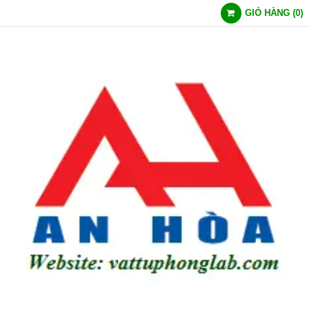
GIỎ HÀNG
(
0
)