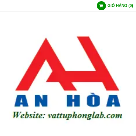
GIỎ HÀNG
(
0
)