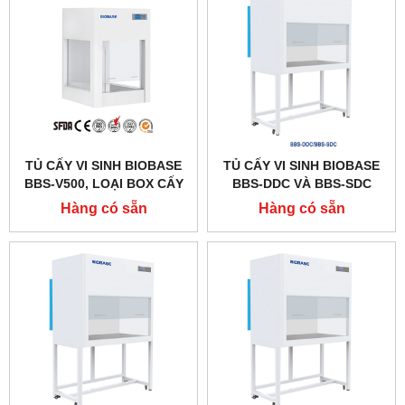
TỦ CẤY VI SINH BIOBASE
TỦ CẤY VI SINH BIOBASE
BBS-V500, LOẠI BOX CẤY
BBS-DDC VÀ BBS-SDC
MINI ĐỂ BÀN
Hàng có sẵn
Hàng có sẵn