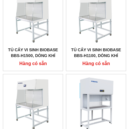
TỦ CẤY VI SINH BIOBASE
TỦ CẤY VI SINH BIOBASE
BBS-H1500, DÒNG KHÍ
BBS-H1100, DÒNG KHÍ
THỔI NGANG
THỔI NGANG
Hàng có sẵn
Hàng có sẵn