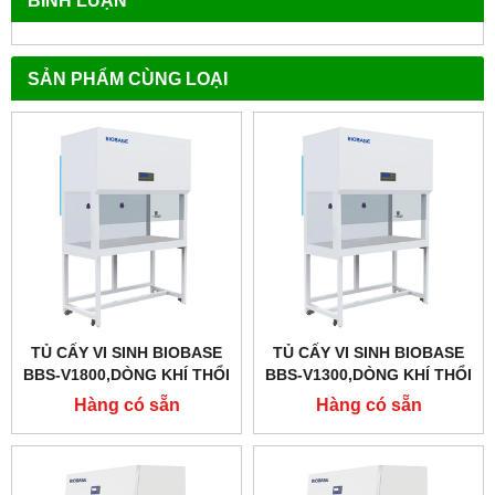
SẢN PHẨM CÙNG LOẠI
TỦ CẤY VI SINH BIOBASE
TỦ CẤY VI SINH BIOBASE
BBS-V1800,DÒNG KHÍ THỔI
BBS-V1300,DÒNG KHÍ THỔI
ĐỨNG
ĐỨNG
Hàng có sẵn
Hàng có sẵn