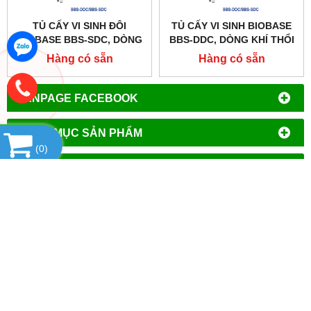
TỦ CẤY VI SINH ĐÔI
TỦ CẤY VI SINH BIOBASE
BIOBASE BBS-SDC, DÒNG
BBS-DDC, DÒNG KHÍ THỔI
KHÍ THỔI ĐỨNG
ĐỨNG
Hàng có sẵn
Hàng có sẵn
FANPAGE FACEBOOK
DANH MỤC SẢN PHẨM
(
0
)
HÃNG TAISITE - MỸ
SẢN PHẨM NỔI BẬT
HỔ TRỢ TRỰC TUYẾN
THỐNG KÊ
CÔNG TY TNHH ĐẦU TƯ PHÁT TRIỂN