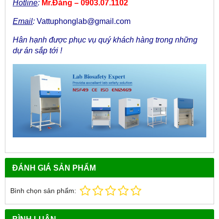
Hotline
:
Mr.Đăng – 0903.07.1102
Email
:
Vattuphonglab@gmail.com
Hân hạnh được phục vụ quý khách hàng trong những
dự án sắp tới !
ĐÁNH GIÁ SẢN PHẨM
Bình chọn sản phẩm:
BÌNH LUẬN