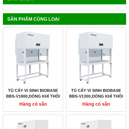
SẢN PHẨM CÙNG LOẠI
TỦ CẤY VI SINH BIOBASE
TỦ CẤY VI SINH BIOBASE
BBS-V1800,DÒNG KHÍ THỔI
BBS-V1300,DÒNG KHÍ THỔI
ĐỨNG
ĐỨNG
Hàng có sẵn
Hàng có sẵn