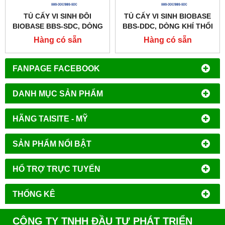
TỦ CẤY VI SINH ĐÔI
TỦ CẤY VI SINH BIOBASE
BIOBASE BBS-SDC, DÒNG
BBS-DDC, DÒNG KHÍ THỔI
KHÍ THỔI ĐỨNG
ĐỨNG
Hàng có sẵn
Hàng có sẵn
FANPAGE FACEBOOK
DANH MỤC SẢN PHẨM
HÃNG TAISITE - MỸ
SẢN PHẨM NỔI BẬT
HỔ TRỢ TRỰC TUYẾN
THỐNG KÊ
CÔNG TY TNHH ĐẦU TƯ PHÁT TRIỂN