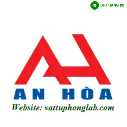
GIỎ HÀNG
(
0
)