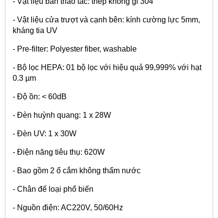
- Vật liệu bàn thao tác: thép không gỉ 304
- Vật liệu cửa trượt và cạnh bên: kính cường lực 5mm,
kháng tia UV
- Pre-filter: Polyester fiber, washable
- Bộ lọc HEPA: 01 bộ lọc với hiệu quả 99,999% với hạt
0.3 µm
- Độ ồn: < 60dB
- Đèn huỳnh quang: 1 x 28W
- Đèn UV: 1 x 30W
- Điện năng tiêu thụ: 620W
- Bao gồm 2 ổ cắm không thấm nước
- Chân đế loại phổ biến
- Nguồn điện: AC220V, 50/60Hz