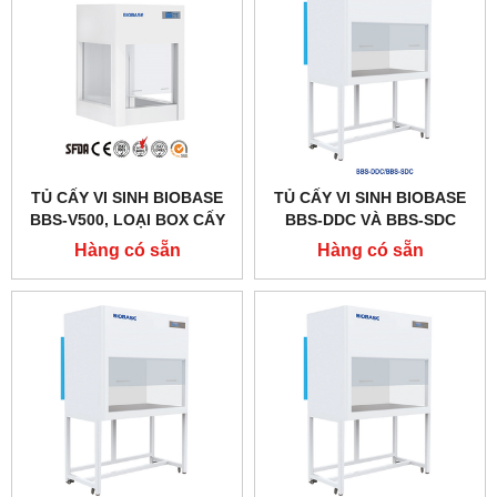
TỦ CẤY VI SINH BIOBASE
TỦ CẤY VI SINH BIOBASE
BBS-V500, LOẠI BOX CẤY
BBS-DDC VÀ BBS-SDC
MINI ĐỂ BÀN
Hàng có sẵn
Hàng có sẵn