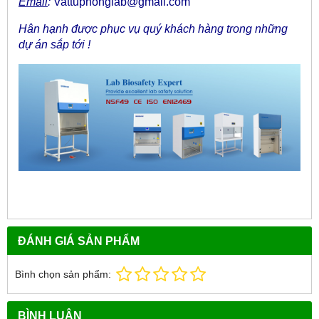
Email
:
Vattuphonglab@gmail.com
Hân hạnh được phục vụ quý khách hàng trong những
dự án sắp tới !
ĐÁNH GIÁ SẢN PHẨM
Bình chọn sản phẩm:
BÌNH LUẬN