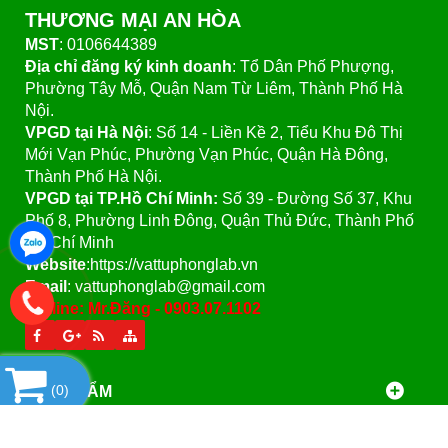
THƯƠNG MẠI AN HÒA
MST
: 0106644389
Địa chỉ đăng ký kinh doanh
: Tổ Dân Phố Phượng,
Phường Tây Mỗ, Quận Nam Từ Liêm, Thành Phố Hà
Nội.
VPGD tại Hà Nội
:
Số 14 - Liền Kề 2, Tiểu Khu Đô Thị
Mới Vạn Phúc, Phường Vạn Phúc, Quận Hà Đông,
Thành Phố Hà Nội.
VPGD tại TP.Hồ Chí Minh:
Số 39 - Đường Số 37, Khu
Phố 8, Phường Linh Đông, Quận Thủ Đức, Thành Phố
Hồ Chí Minh
Website
:https://vattuphonglab.vn
Email
: vattuphonglab@gmail.com
Hotline: Mr.Đăng - 0903.07.1102
(
0
)
SẢN PHẨM