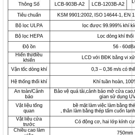
L
Thông Số
LCB-903B-A2
LCB-1203B-A2
Tiêu chuẩn
KSM 9901:2002, ISO 14644-1, EN 1
Bộ lọc ULPA
lọc được 99.999% khí k
Bộ lọc HEPA
Lọc dòng khí thổi
Độ ồn
56 - 60dB
Hiển thị/điều
LCD với BĐK bằng vi xử
khiển
Vận tốc dòng khí
0,3 – 0,36 m/s có th
Hệ thống thổi khí
Khí tuần hoàn, 100%
An toàn/Cảnh
Bảo vệ quá tải,cảnh báo mở cửa cao,t
báo
gian sử dụng UV
Vật liệu tổng
bề mặt làm việc làm bằng thé
quan
, thân làm bằng thép tấm cuốn lạnh
Vật liệu cửa
Có động cơ, hai lớp kính 
trước
Chiều cao làm
750mm