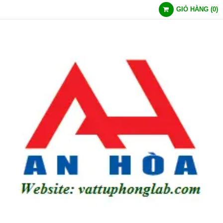
GIỎ HÀNG
(
0
)