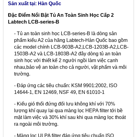
Sản xuất tại: Hàn Quốc
Đặc Điểm Nổi Bật Tủ An Toàn Sinh Học Cấp 2
Labtech LCB-series-B
- Tủ an toàn sinh học LCB-series-B là dòng sản
phẩm kiểu A2 của hãng Labtech-Hàn Quốc bao gồm
các model chính LCB-903B-A2,LCB-1203B-A2,LCB-
1503B-A2 và LCB-1803B-A2 đây dòng tủ an toàn
sinh học với thiết kế 2 người ngồi làm việc cạnh
nhau,bảo vệ an toàn cho cả người, vật phẩm và môi
trường.
- Đáp ứng các tiêu chuẩn: KSM 9901:2002, ISO
14644-1, EN 12469, NSF 49, EN 61010-1
- Kiểu gió thổi đứng đối lưu không khí với 70%
lượng khí quay lại qua màng lọc HEPA filter tới bề
mặt làm việc và 30% khí sau khi qua màng lọc thoát
ra ngoài môi trường.
- Màng lọc ULPA filter đáp ứng tiêu chuẩn ISO