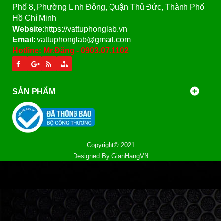
Phố 8, Phường Linh Đông, Quận Thủ Đức, Thành Phố
Hồ Chí Minh
Website
:https://vattuphonglab.vn
Email
: vattuphonglab@gmail.com
Hotline: Mr.Đăng - 0903.07.1102
SẢN PHẨM
Copyright© 2021
Designed By
GianHangVN