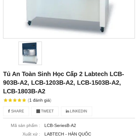
Tủ An Toàn Sinh Học Cấp 2 Labtech LCB-
903B-A2, LCB-1203B-A2, LCB-1503B-A2,
LCB-1803B-A2
(
1
đánh giá
)
SHARE
TWEET
LINKEDIN
Mã sản phẩm :
LCB-SeriesB-A2
Xuất xứ :
LABTECH - HÀN QUỐC