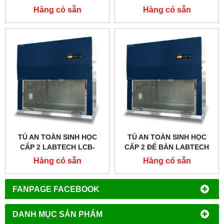
0153B-A2, TYPE A2
0123B-A2, TYPE A2
Hàng có sẵn
Hàng có sẵn
TỦ AN TOÀN SINH HỌC
TỦ AN TOÀN SINH HỌC
CẤP 2 LABTECH LCB-
CẤP 2 ĐỂ BÀN LABTECH
0103B-A2, TYPE A2
LCB-0103B-A2, LCB-
Hàng có sẵn
Hàng có sẵn
0123B-A2, LCB-0153B-A2,
LCB-0183B-A2
FANPAGE FACEBOOK
DANH MỤC SẢN PHẨM