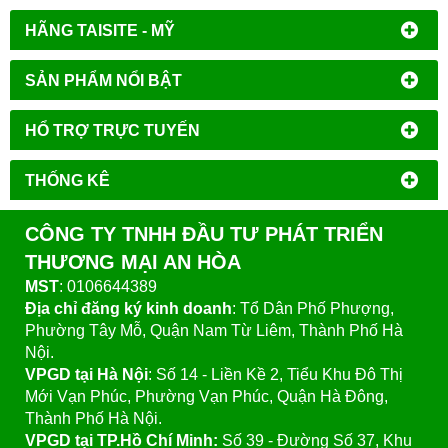
HÃNG TAISITE - MỸ
SẢN PHẨM NỔI BẬT
HỔ TRỢ TRỰC TUYẾN
THỐNG KÊ
CÔNG TY TNHH ĐẦU TƯ PHÁT TRIỂN
THƯƠNG MẠI AN HÒA
MST
: 0106644389
Địa chỉ đăng ký kinh doanh
: Tổ Dân Phố Phượng,
Phường Tây Mỗ, Quận Nam Từ Liêm, Thành Phố Hà
Nội.
VPGD tại Hà Nội
:
Số 14 - Liền Kề 2, Tiểu Khu Đô Thị
Mới Vạn Phúc, Phường Vạn Phúc, Quận Hà Đông,
Thành Phố Hà Nội.
VPGD tại TP.Hồ Chí Minh:
Số 39 - Đường Số 37, Khu