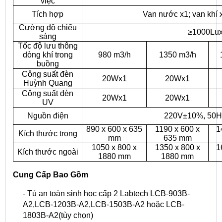
việc
Tích hợp
Van nước x1; van khí x
Cường độ chiếu
≥1000Lu
sáng
Tốc độ lưu thông
dòng khí trong
980 m
3
/h
1350 m
3
/h
buồng
Công suất đèn
20Wx1
20Wx1
Huỳnh Quang
Công suất đèn
20Wx1
20Wx1
UV
Nguồn điện
220V±10%, 50H
890 x 600 x 635
1190 x 600 x
1
Kích thước trong
mm
635 mm
1050 x 800 x
1350 x 800 x
1
Kích thước ngoài
1880 mm
1880 mm
Cung Cấp Bao Gồm
- Tủ an toàn sinh học cấp 2 Labtech LCB-903B-
A2,LCB-1203B-A2,LCB-1503B-A2 hoặc LCB-
1803B-A2(tùy chọn)