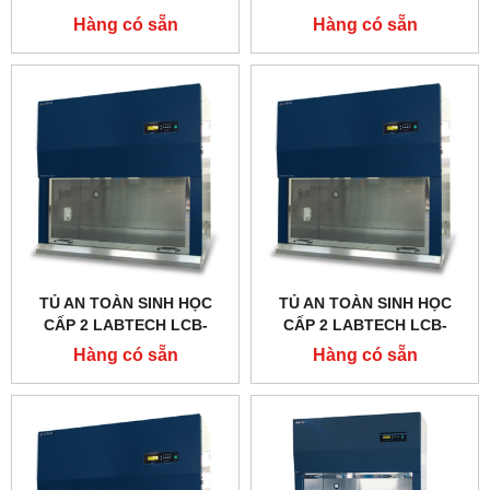
1100IIA2-X, DÒNG A2
0183B-A2, TYPE A2
Hàng có sẵn
Hàng có sẵn
TỦ AN TOÀN SINH HỌC
TỦ AN TOÀN SINH HỌC
CẤP 2 LABTECH LCB-
CẤP 2 LABTECH LCB-
0153B-A2, TYPE A2
0103B-A2, TYPE A2
Hàng có sẵn
Hàng có sẵn