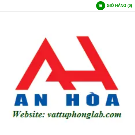
GIỎ HÀNG
(
0
)