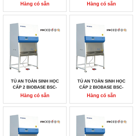
11231BBC86
EN CERTIFIED
Hàng có sẵn
Hàng có sẵn
TỦ AN TOÀN SINH HỌC
TỦ AN TOÀN SINH HỌC
CẤP 2 BIOBASE BSC-
CẤP 2 BIOBASE BSC-
2000IIA2-X, DÒNG A2
1800IIA2-X, DÒNG A2
Hàng có sẵn
Hàng có sẵn