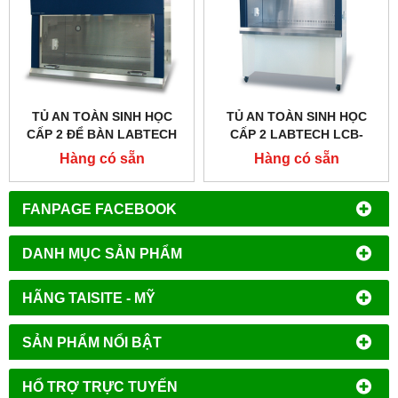
TỦ AN TOÀN SINH HỌC
TỦ AN TOÀN SINH HỌC
CẤP 2 ĐỂ BÀN LABTECH
CẤP 2 LABTECH LCB-
LCB-0103B-A2, LCB-
903B-A2, LCB-1203B-A2,
Hàng có sẵn
Hàng có sẵn
0123B-A2, LCB-0153B-A2,
LCB-1503B-A2, LCB-
LCB-0183B-A2
1803B-A2
FANPAGE FACEBOOK
DANH MỤC SẢN PHẨM
HÃNG TAISITE - MỸ
SẢN PHẨM NỔI BẬT
HỔ TRỢ TRỰC TUYẾN