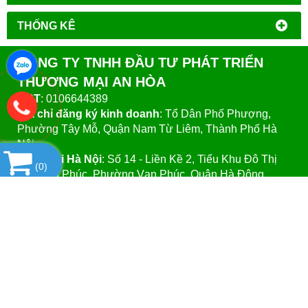
THỐNG KÊ
CÔNG TY TNHH ĐẦU TƯ PHÁT TRIỂN
THƯƠNG MẠI AN HÒA
MST
: 0106644389
Địa chỉ đăng ký kinh doanh
: Tổ Dân Phố Phượng,
Phường Tây Mỗ, Quận Nam Từ Liêm, Thành Phố Hà
Nội.
VPGD tại Hà Nội
:
Số 14 - Liền Kề 2, Tiểu Khu Đô Thị
(
0
)
Mới Vạn Phúc, Phường Vạn Phúc, Quận Hà Đông,
Thành Phố Hà Nội.
VPGD tại TP.Hồ Chí Minh:
Số 39 - Đường Số 37, Khu
Phố 8, Phường Linh Đông, Quận Thủ Đức, Thành Phố
Hồ Chí Minh
Website
:https://vattuphonglab.vn
Email
: vattuphonglab@gmail.com
Hotline: Mr.Đăng - 0903.07.1102