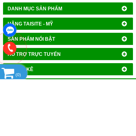
DANH MỤC SẢN PHẨM
HÃNG TAISITE - MỸ
SẢN PHẨM NỔI BẬT
HỔ TRỢ TRỰC TUYẾN
THỐNG KÊ
(
0
)
CÔNG TY TNHH ĐẦU TƯ PHÁT TRIỂN
THƯƠNG MẠI AN HÒA
MST
: 0106644389
Địa chỉ đăng ký kinh doanh
: Tổ Dân Phố Phượng,
Phường Tây Mỗ, Quận Nam Từ Liêm, Thành Phố Hà
Nội.
VPGD tại Hà Nội
:
Số 14 - Liền Kề 2, Tiểu Khu Đô Thị
Mới Vạn Phúc, Phường Vạn Phúc, Quận Hà Đông,