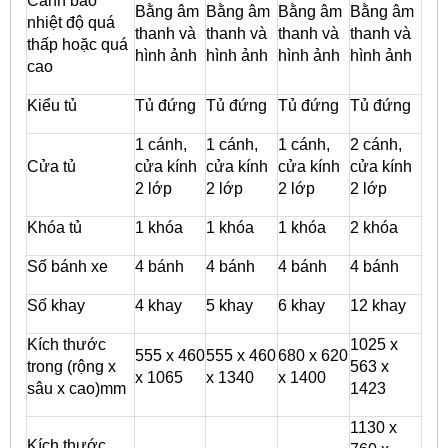
Cảnh báo
Bằng âm
Bằng âm
Bằng âm
Bằng âm
nhiệt độ quá
thanh và
thanh và
thanh và
thanh và
thấp hoặc quá
hình ảnh
hình ảnh
hình ảnh
hình ảnh
cao
Kiểu tủ
Tủ đứng
Tủ đứng
Tủ đứng
Tủ đứng
1 cánh,
1 cánh,
1 cánh,
2 cánh,
Cửa tủ
cửa kính
cửa kính
cửa kính
cửa kính
2 lớp
2 lớp
2 lớp
2 lớp
Khóa tủ
1 khóa
1 khóa
1 khóa
2 khóa
Số bánh xe
4 bánh
4 bánh
4 bánh
4 bánh
Số khay
4 khay
5 khay
6 khay
12 khay
Kích thước
1025 x
555 x 460
555 x 460
680 x 620
trong (rộng x
563 x
x 1065
x 1340
x 1400
sâu x cao)mm
1423
1130 x
Kích thước