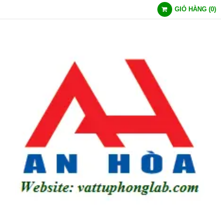
GIỎ HÀNG
(
0
)