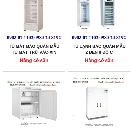
TỦ MÁT BẢO QUẢN MẪU
TỦ LẠNH BẢO QUẢN MẪU
TỦ MÁT TRỮ VẮC-XIN
2 ĐẾN 8 ĐỘ C
BIOBASE
Hàng có sẵn
Hàng có sẵn