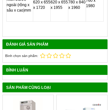
760 x
620 x 655
620 x 655
780 x 840
ngoài (rộng x
1980
x 1720
x 1955
x 1960
sâu x cao)mm
ĐÁNH GIÁ SẢN PHẨM
Bình chọn sản phẩm:
BÌNH LUẬN
SẢN PHẨM CÙNG LOẠI