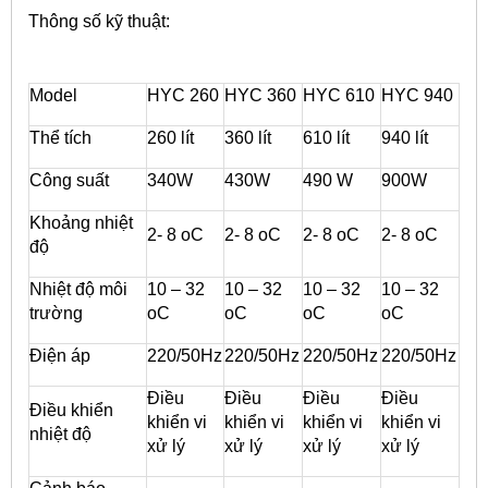
Thông số kỹ thuật:
Model
HYC 260
HYC 360
HYC 610
HYC 940
Thể tích
260 lít
360 lít
610 lít
940 lít
Công suất
340W
430W
490 W
900W
Khoảng nhiệt
2- 8 oC
2- 8 oC
2- 8 oC
2- 8 oC
độ
Nhiệt độ môi
10 – 32
10 – 32
10 – 32
10 – 32
trường
oC
oC
oC
oC
Điện áp
220/50Hz
220/50Hz
220/50Hz
220/50Hz
Điều
Điều
Điều
Điều
Điều khiển
khiển vi
khiển vi
khiển vi
khiển vi
nhiệt độ
xử lý
xử lý
xử lý
xử lý