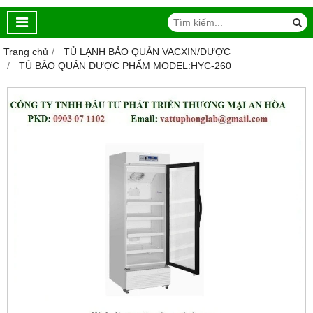
Trang chủ
TỦ LẠNH BẢO QUẢN VACXIN/DƯỢC
TỦ BẢO QUẢN DƯỢC PHẨM MODEL:HYC-260