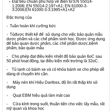
Đạt tiêu chuẩn phù hợp về điện từ:EN 55014-
1:2006; EN 55014-2:197+A1; EN 61000-3-
3:2006;EN 61000-3-3:1995+A1+A2
Đặc trưng của
- Tuần hoàn khí cưỡng bức
- Tủđược thiết kế để sử dụng cho việc bảo quản mẫu
dược phẩm và các chế phẩm sinh học. Được ứng dụng
để bảo quan dược phẩm, các chế phẩm dược,bệnh
phẩm, bảo quản mẫu
- Cho phép đạt điều kiện nhiệt độ bảo quản 6oC sau
50 phút hoạt động, tại điều kiện môi trường là 32oC.
- Tủ lạnh có bánh xe và có khóa bánh xe cho phép dễ
dàng di chuyển khi cần.
- Máy nén khí Hiệu Danfoss, độ ồn rất thấp khi sử
dụng
- Quạt EBM hiệu quả làm mát cao
- Cửa kính trong suốt, thuận tiện cho việc lấy mẫu, rất
mỹ quan và khoa học