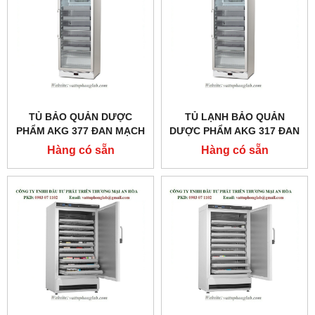
TỦ BẢO QUẢN DƯỢC
TỦ LẠNH BẢO QUẢN
PHẨM AKG 377 ĐAN MẠCH
DƯỢC PHẨM AKG 317 ĐAN
MODEL:AKG 377
MẠCH MODEL:AKG 317
Hàng có sẵn
Hàng có sẵn