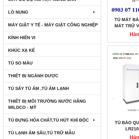
LÒ NUNG
TỦ MÁT B
MÁY GIẶT Y TẾ - MÁY GIẶT CÔNG NGHIỆP
MÁT TRỮ V
Hàn
KÍNH HIỂN VI
KHÚC XẠ KẾ
TỦ SO MÀU
THIẾT BỊ NGÀNH DƯỢC
TỦ SẤY TỦ ẤM ,TỦ ẤM LẠNH
THIẾT BỊ MÔI TRƯỜNG NƯỚC HÃNG
WILDCO - MỸ
TỦ ĐỰNG HÓA CHẤT,TỦ HÚT KHÍ ĐỘC
TỦ BẢO Q
LR21
TỦ LẠNH ÂM SÂU,TỦ TRỮ MẪU
MODE
Hàn