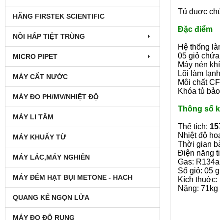
Tủ đuợc chứ
HÃNG FIRSTEK SCIENTIFIC
Đặc điểm
NỒI HẤP TIỆT TRÙNG
Hệ thống là
05 giỏ chứa
MICRO PIPET
Máy nén khí
Lõi làm lạn
MÁY CẤT NƯỚC
Môi chất CF
Khóa tủ bảo 
MÁY ĐO PH/MV/NHIỆT ĐỘ
Thông số k
MÁY LI TÂM
Thể tích:
15
Nhiệt độ ho
MÁY KHUẤY TỪ
Thời gian b
Điện năng t
MÁY LẮC,MÁY NGHIỀN
Gas: R134a
Số giỏ: 05 g
MÁY ĐẾM HẠT BỤI METONE - HACH
Kích thuớc
Nặng: 71kg
QUANG KẾ NGỌN LỬA
MÁY ĐO ĐỘ RUNG