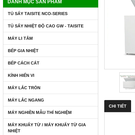
DANH MỤC SẢN PHẨM
TỦ SẤY TAISITE NCO-SERIES
TỦ SẤY NHIỆT ĐỘ CAO GW - TAISITE
MÁY LI TÂM
BẾP GIA NHIỆT
BẾP CÁCH CÁT
KÍNH HIỂN VI
MÁY LẮC TRÒN
MÁY LẮC NGANG
CHI TIẾT
MÁY NGHIỀN MẪU THÍ NGHIỆM
MÁY KHUẤY TỪ / MÁY KHUẤY TỪ GIA
NHIỆT