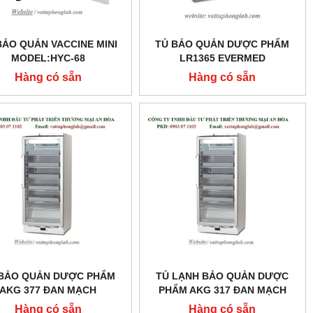
BẢO QUẢN VACCINE MINI
TỦ BẢO QUẢN DƯỢC PHẨM
MODEL:HYC-68
LR1365 EVERMED
MODEL:LR1365
Hàng có sẵn
Hàng có sẵn
 BẢO QUẢN DƯỢC PHẨM
TỦ LẠNH BẢO QUẢN DƯỢC
AKG 377 ĐAN MẠCH
PHẨM AKG 317 ĐAN MẠCH
MODEL:AKG 377
MODEL:AKG 317
Hàng có sẵn
Hàng có sẵn