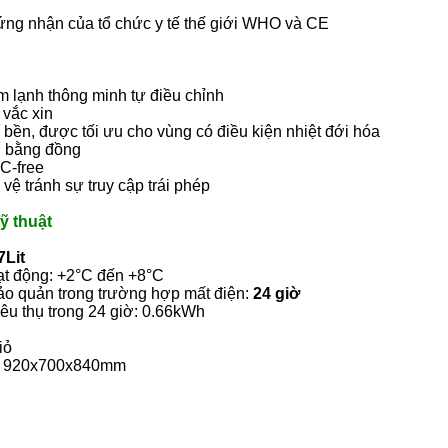
ng nhận của tổ chức y tế thế giới WHO và CE
m lạnh thông minh tự điều chỉnh
 vắc xin
 bền, được tối ưu cho vùng có điều kiện nhiệt đới hóa
h bằng đồng
C-free
vệ tránh sự truy cập trái phép
ỹ thuật
7Lit
ạt động: +2°C đến +8°C
ảo quản trong trường hợp mất điện:
24 giờ
iêu thụ trong 24 giờ: 0.66kWh
iỏ
: 920x700x840mm