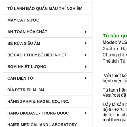
TỦ LẠNH BẢO QUẢN MẪU THÍ NGHIỆM
MÁY CẤT NƯỚC
AN TOÀN HÓA CHẤT
Tủ bảo qu
Model: VLS
BỂ RỬA SIÊU ÂM
Xuất xứ: Đ
Chứng chỉ:
BỂ CÁCH THỦY,BỂ ĐIỀU NHIỆT
Thể tích Tủ
BOM NHIỆT LƯỢNG
Với thiết k
CÂN ĐIỆN TỬ
bệnh viện l
ĐĨA PETRIFILM ,3M
Tủ lạnh hãn
Vestfrost đã
HÃNG ZAHM & NAGEL CO., INC.
Đây là sản
độ từ +2°C 
HÃNG BIOBASE - TRUNG QUỐC
dịch, các p
một thời gia
HAIER MEDICAL AND LABORATORY