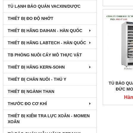
TỦ LẠNH BẢO QUẢN VACXIN/DƯỢC
THIẾT BỊ ĐO ĐỘ NHỚT
THIẾT BỊ HÃNG DAIHAN - HÀN QUỐC
THIẾT BỊ HÃNG LABTECH - HÀN QUỐC
TB PHÒNG NUÔI CẤY MÔ THỰC VẬT
THIẾT BỊ HÃNG KERN-SOHN
THIẾT BỊ CHĂN NUÔI - THÚ Y
TỦ BẢO QU
ĐỨC MO
THIẾT BỊ NGÀNH THAN
Hàn
THƯỚC ĐO CƠ KHÍ
THIẾT BỊ KIỂM TRA LỰC XOẮN - MOMEN
XOẮN