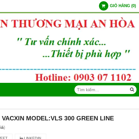
GIỎ HÀNG
(
0
)
 VACXIN MODEL:VLS 300 GREEN LINE
iá
)
EET
LINKEDIN