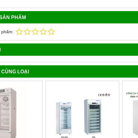
 SẢN PHẨM
n phẩm:
N
 CÙNG LOẠI