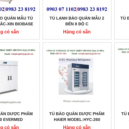
ẢO QUẢN MẪU TỦ
TỦ LẠNH BẢO QUẢN MẪU 2
TỦ 
ẮC-XIN BIOBASE
ĐẾN 8 ĐỘ C
g có sẵn
Hàng có sẵn
UẢN DƯỢC PHẨM
TỦ BẢO QUẢN DƯỢC PHẨM
TỦ
00 EVERMED
HAIER MODEL:HYC-260
L:LR2100
g có sẵn
Hàng có sẵn