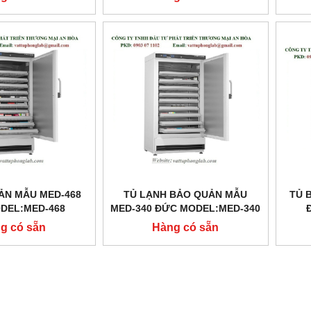
ẢN MẪU MED-468
TỦ LẠNH BẢO QUẢN MẪU
TỦ 
DEL:MED-468
MED-340 ĐỨC MODEL:MED-340
g có sẵn
Hàng có sẵn