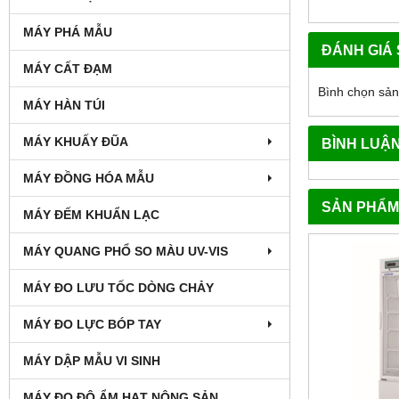
MÁY PHÁ MẪU
ĐÁNH GIÁ
MÁY CẤT ĐẠM
Bình chọn sả
MÁY HÀN TÚI
MÁY KHUẤY ĐŨA
BÌNH LUẬ
MÁY ĐỒNG HÓA MẪU
SẢN PHẨM
MÁY ĐẾM KHUẨN LẠC
MÁY QUANG PHỔ SO MÀU UV-VIS
MÁY ĐO LƯU TỐC DÒNG CHẢY
MÁY ĐO LỰC BÓP TAY
MÁY DẬP MẪU VI SINH
MÁY ĐO ĐỘ ẨM HẠT NÔNG SẢN