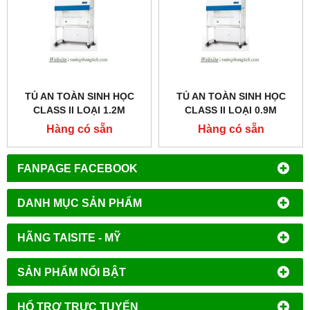
TỦ AN TOÀN SINH HỌC
TỦ AN TOÀN SINH HỌC
CLASS II LOẠI 1.2M
CLASS II LOẠI 0.9M
MODEL:AC2-4E1
MODEL:AC2-3E1
Hàng có sẵn
Hàng có sẵn
FANPAGE FACEBOOK
DANH MỤC SẢN PHẨM
HÃNG TAISITE - MỸ
SẢN PHẨM NỔI BẬT
HỔ TRỢ TRỰC TUYẾN