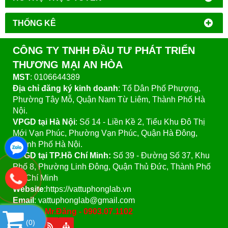
THỐNG KÊ
CÔNG TY TNHH ĐẦU TƯ PHÁT TRIỂN
THƯƠNG MẠI AN HÒA
MST
: 0106644389
Địa chỉ đăng ký kinh doanh
: Tổ Dân Phố Phượng,
Phường Tây Mỗ, Quận Nam Từ Liêm, Thành Phố Hà
Nội.
VPGD tại Hà Nội
:
Số 14 - Liền Kề 2, Tiểu Khu Đô Thị
Mới Vạn Phúc, Phường Vạn Phúc, Quận Hà Đông,
Thành Phố Hà Nội.
VPGD tại TP.Hồ Chí Minh:
Số 39 - Đường Số 37, Khu
Phố 8, Phường Linh Đông, Quận Thủ Đức, Thành Phố
Hồ Chí Minh
Website
:https://vattuphonglab.vn
Email
: vattuphonglab@gmail.com
Hotline: Mr.Đăng - 0903.07.1102
(
0
)