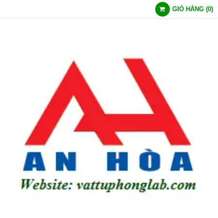
GIỎ HÀNG
(
0
)