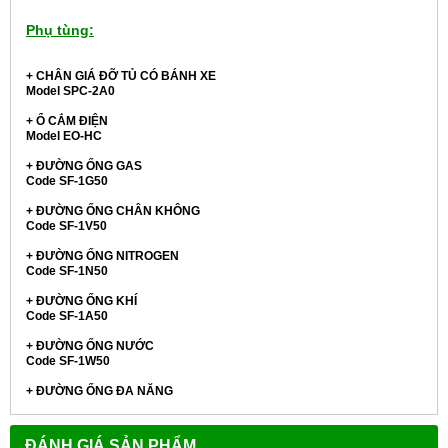
Phụ tùng:
+ CHÂN GIÁ ĐỠ TỦ CÓ BÁNH XE
Model
SPC-2A0
+ Ổ CẮM ĐIỆN
Model EO-HC
+ ĐƯỜNG ỐNG GAS
Code SF-1G50
+ ĐƯỜNG ỐNG CHÂN KHÔNG
Code SF-1V50
+ ĐƯỜNG ỐNG NITROGEN
Code SF-1N50
+ ĐƯỜNG ỐNG KHÍ
Code SF-1A50
+ ĐƯỜNG ỐNG NƯỚC
Code SF-1W50
+ ĐƯỜNG ỐNG ĐA NĂNG
ĐÁNH GIÁ SẢN PHẨM