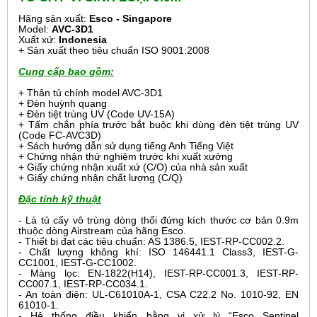
Hãng sản xuất:
Esco - Singapore
Model:
AVC-3D1
Xuất xứ:
Indonesia
+ Sản xuất theo tiêu chuẩn ISO 9001:2008
Cung cấp bao gồm:
+ Thân tủ chính model AVC-3D1
+ Đèn huỳnh quang
+ Đèn tiệt trùng UV (Code UV-15A)
+ Tấm chắn phía trước bắt buộc khi dùng đèn tiệt trùng UV
(Code FC-AVC3D)
+ Sách hướng dẫn sử dụng tiếng Anh Tiếng Việt
+ Chứng nhận thử nghiệm trước khi xuất xưởng
+ Giấy chứng nhận xuất xứ (C/O) của nhà sản xuất
+ Giấy chứng nhận chất lượng (C/Q)
Đặc tính kỹ thuật
- Là tủ cấy vô trùng dòng thổi đứng kích thước cơ bản 0.9m
thuộc dòng Airstream của hãng Esco.
- Thiết bị đạt các tiêu chuẩn: AS 1386.5, IEST-RP-CC002.2.
- Chất lượng không khí: ISO 146441.1 Class3, IEST-G-
CC1001, IEST-G-CC1002.
- Màng lọc: EN-1822(H14), IEST-RP-CC001.3, IEST-RP-
CC007.1, IEST-RP-CC034.1.
- An toàn điện: UL-C61010A-1, CSA C22.2 No. 1010-92, EN
61010-1.
- Hệ thống điều khiển bằng vi xử lý “Esco Sentinel