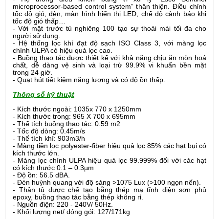
microprocessor-based control system” thân thiện. Điều chỉnh
tốc độ gió, đèn, màn hình hiển thị LED, chế độ cảnh báo khi
tốc độ gió thấp…
- Với mặt trước tủ nghiêng 10
0
tạo sự thoải mái tối đa cho
người sử dụng.
- Hệ thống lọc khí đạt độ sạch ISO Class 3, với màng lọc
chính ULPA có hiệu quả lọc cao.
- Buồng thao tác được thiết kế với khả năng chịu ăn mòn hoá
chất, dễ dàng vệ sinh và loại trừ 99.9% vi khuẩn bền mặt
trong 24 giờ.
- Quạt hút tiết kiệm năng lượng và có độ ồn thấp.
Thông số kỹ thuật
- Kích thước ngoài: 1035x 770 x 1250mm
- Kích thước trong: 965 X 700 x 695mm
- Thể tích buồng thao tác: 0.59 m2
- Tốc độ dòng: 0.45m/s
- Thể tích khí: 903m3/h
- Màng tiền lọc polyester-fiber hiệu quả lọc 85% các hạt bụi có
kích thước lớn.
- Màng lọc chính ULPA hiệu quả lọc 99.999% đối với các hạt
có kích thước 0.1 – 0.3µm
- Độ ồn: 56.5 dBA.
- Đèn huỳnh quang với độ sáng >1075 Lux (>100 ngọn nến).
- Thân tủ được chế tạo bằng thép mạ tĩnh điện sơn phủ
epoxy, buồng thao tác bằng thép không rỉ.
- Nguồn điện: 220 - 240V/ 50Hz.
- Khối lượng net/ đóng gói: 127/171kg