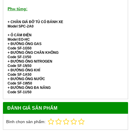
Phụ tùng:
+ CHÂN GIÁ ĐỠ TỦ CÓ BÁNH XE
Model
SPC-2A0
+ Ổ CẮM ĐIỆN
Model EO-HC
+ ĐƯỜNG ỐNG GAS
Code SF-1G50
+ ĐƯỜNG ỐNG CHÂN KHÔNG
Code SF-1V50
+ ĐƯỜNG ỐNG NITROGEN
Code SF-1N50
+ ĐƯỜNG ỐNG KHÍ
Code SF-1A50
+ ĐƯỜNG ỐNG NƯỚC
Code SF-1W50
+ ĐƯỜNG ỐNG ĐA NĂNG
Code SF-1U50
ĐÁNH GIÁ SẢN PHẨM
Bình chọn sản phẩm: