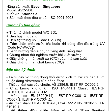
Hãng sản xuất:
Esco - Singapore
Model:
AVC-5D1
Xuất xứ:
Indonesia
+ Sản xuất theo tiêu chuẩn ISO 9001:2008
Cung cấp bao gồm:
+ Thân tủ chính model AVC-5D1
+ Đèn huỳnh quang
+ Đèn tiệt trùng UV (Code UV-30A)
+ Tấm chắn phía trước bắt buộc khi dùng đèn tiệt trùng UV
(Code FC-AVC5D)
+ Sách hướng dẫn sử dụng tiếng Anh Tiếng Việt
+ Chứng nhận thử nghiệm trước khi xuất xưởng
+ Giấy chứng nhận xuất xứ (C/O) của nhà sản xuất
+ Giấy chứng nhận chất lượng (C/Q)
Đặc tính kỹ thuật
- Là tủ cấy vô trùng dòng thổi đứng kích thước cơ bản 1.5m
thuộc dòng Airstream của hãng Esco.
- Thiết bị đạt các tiêu chuẩn: AS 1386.5, IEST-RP-CC002.2.
- Chất lượng không khí: ISO 146441.1 Class3, IEST-G-
CC1001, IEST-G-CC1002.
- Màng lọc: EN-1822(H14), IEST-RP-CC001.3, IEST-RP-
CC007.1, IEST-RP-CC034.1.
- An toàn điện: UL-C61010A-1, CSA C22.2 No. 1010-92, EN
61010-1.
- Hệ thống điều khiển bằng vi xử lý “Esco Sentinel