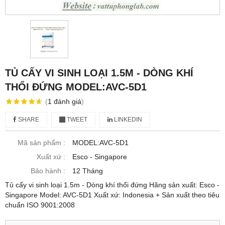
TỦ CẤY VI SINH LOẠI 1.5M - DÒNG KHÍ
THỔI ĐỨNG MODEL:AVC-5D1
(
1
đánh giá
)
SHARE
TWEET
LINKEDIN
Mã sản phẩm :
MODEL:AVC-5D1
Xuất xứ :
Esco - Singapore
Bảo hành :
12 Tháng
Tủ cấy vi sinh loại 1.5m - Dòng khí thổi đứng Hãng sản xuất: Esco -
Singapore Model: AVC-5D1 Xuất xứ: Indonesia + Sản xuất theo tiêu
chuẩn ISO 9001:2008