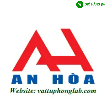
GIỎ HÀNG
(
0
)