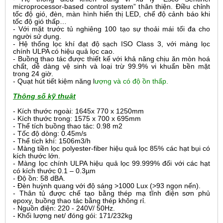
microprocessor-based control system” thân thiện. Điều chỉnh
tốc độ gió, đèn, màn hình hiển thị LED, chế độ cảnh báo khi
tốc độ gió thấp…
- Với mặt trước tủ nghiêng 10
0
tạo sự thoải mái tối đa cho
người sử dụng.
- Hệ thống lọc khí đạt độ sạch ISO Class 3, với màng lọc
chính ULPA có hiệu quả lọc cao.
- Buồng thao tác được thiết kế với khả năng chịu ăn mòn hoá
chất, dễ dàng vệ sinh và loại trừ 99.9% vi khuẩn bền mặt
trong 24 giờ.
- Quạt hút tiết kiệm năng l
ượng và có độ ồn thấp.
Thông số kỹ thuật
- Kích thước ngoài: 1645x 770 x 1250mm
- Kích thước trong: 1575 x 700 x 695mm
- Thể tích buồng thao tác: 0.98 m2
- Tốc độ dòng: 0.45m/s
- Thể tích khí: 1506m3/h
- Màng tiền lọc polyester-fiber hiệu quả lọc 85% các hạt bụi có
kích thước lớn.
- Màng lọc chính ULPA hiệu quả lọc 99.999% đối với các hạt
có kích thước 0.1 – 0.3µm
- Độ ồn: 58 dBA.
- Đèn huỳnh quang với độ sáng >1000 Lux (>93 ngọn nến).
- Thân tủ được chế tạo bằng thép mạ tĩnh điện sơn phủ
epoxy, buồng thao tác bằng thép không rỉ.
- Nguồn điện: 220 - 240V/ 50Hz.
- Khối lượng net/ đóng gói: 171/232kg