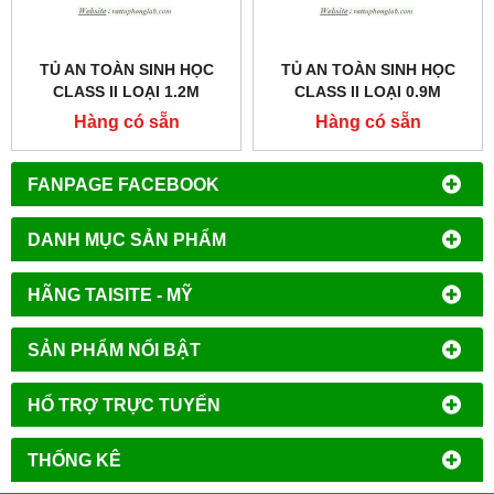
TỦ AN TOÀN SINH HỌC
TỦ AN TOÀN SINH HỌC
CLASS II LOẠI 1.2M
CLASS II LOẠI 0.9M
MODEL:AC2-4E1
MODEL:AC2-3E1
Hàng có sẵn
Hàng có sẵn
FANPAGE FACEBOOK
DANH MỤC SẢN PHẨM
HÃNG TAISITE - MỸ
SẢN PHẨM NỔI BẬT
HỔ TRỢ TRỰC TUYẾN
THỐNG KÊ