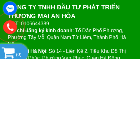
CÔNG TY TNHH ĐẦU TƯ PHÁT TRIỂN
THƯƠNG MẠI AN HÒA
MST
: 0106644389
Địa chỉ đăng ký kinh doanh
: Tổ Dân Phố Phượng,
Phường Tây Mỗ, Quận Nam Từ Liêm, Thành Phố Hà
Nội.
VPGD tại Hà Nội
:
Số 14 - Liền Kề 2, Tiểu Khu Đô Thị
(
0
)
Mới Vạn Phúc, Phường Vạn Phúc, Quận Hà Đông,
Thành Phố Hà Nội.
VPGD tại TP.Hồ Chí Minh:
Số 39 - Đường Số 37, Khu
Phố 8, Phường Linh Đông, Quận Thủ Đức, Thành Phố
Hồ Chí Minh
Website
:https://vattuphonglab.vn
Email
: vattuphonglab@gmail.com
Hotline: Mr.Đăng - 0903.07.1102
SẢN PHẨM