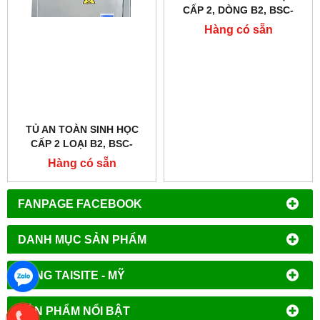
LABTECH - HÀN QUỐC
LABTECH - HÀN QUỐC
TỦ AN TOÀN SINH HỌC
CẤP 2 LOẠI B2, BSC-
1600IIB2, KÍCH THƯỚC 1.6
Hàng có sẵn
MÉT
TỦ AN TOÀN SINH HỌC
CẤP 2 LOẠI B2, BSC-
1000IIB2, BSC-1300IIB2,
Hàng có sẵn
BSC-1600IIB2