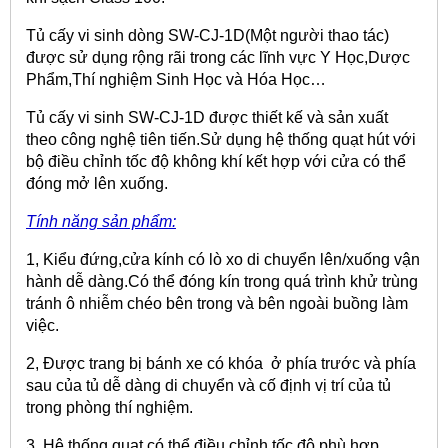
Tủ cấy vi sinh dòng SW-CJ-1D(Một người thao tác)
được sử dụng rộng rãi trong các lĩnh vực Y Học,Dược
Phẩm,Thí nghiệm Sinh Học và Hóa Học…
Tủ cấy vi sinh SW-CJ-1D được thiết kế và sản xuất
theo công nghệ tiên tiến.Sử dụng hệ thống quạt hút với
bộ điều chỉnh tốc độ không khí kết hợp với cửa có thể
đóng mở lên xuống.
Tính năng sản phẩm:
1, Kiểu đứng,cửa kính có lò xo di chuyển lên/xuống vận
hành dễ dàng.Có thể đóng kín trong quá trình khử trùng
tránh ô nhiễm chéo bên trong và bên ngoài buồng làm
việc.
2, Được trang bị bánh xe có khóa ở phía trước và phía
sau của tủ dễ dàng di chuyển và cố định vị trí của tủ
trong phòng thí nghiệm.
3, Hệ thống quạt có thể điều chỉnh tốc độ phù hợp .