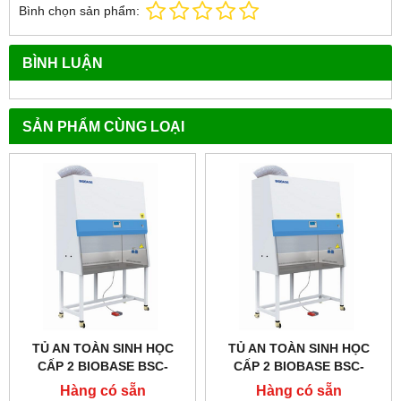
Bình chọn sản phẩm:
BÌNH LUẬN
SẢN PHẨM CÙNG LOẠI
TỦ AN TOÀN SINH HỌC
TỦ AN TOÀN SINH HỌC
CẤP 2 BIOBASE BSC-
CẤP 2 BIOBASE BSC-
1800IIB2-X, TYPE B2
1500IIB2-X, TYPE B2
Hàng có sẵn
Hàng có sẵn