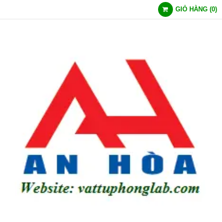
GIỎ HÀNG
(
0
)