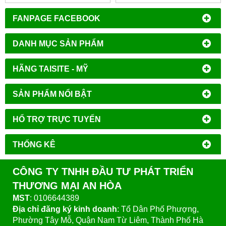
MODEL: WA810861
MODEL: WA810601
FANPAGE FACEBOOK
DANH MỤC SẢN PHẨM
HÃNG TAISITE - MỸ
SẢN PHẨM NỔI BẬT
HỔ TRỢ TRỰC TUYẾN
THỐNG KÊ
CÔNG TY TNHH ĐẦU TƯ PHÁT TRIỂN
THƯƠNG MẠI AN HÒA
MST
: 0106644389
Địa chỉ đăng ký kinh doanh
: Tổ Dân Phố Phượng,
Phường Tây Mỗ, Quận Nam Từ Liêm, Thành Phố Hà