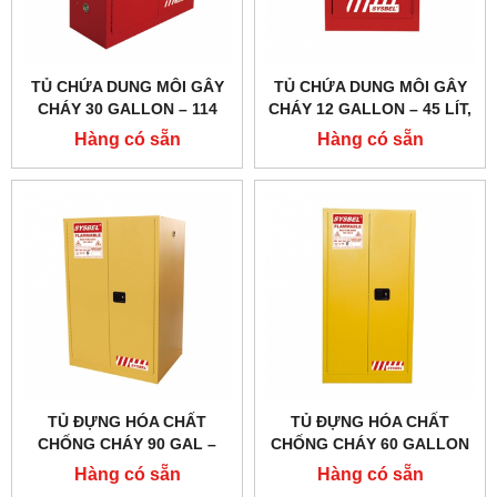
TỦ CHỨA DUNG MÔI GÂY
TỦ CHỨA DUNG MÔI GÂY
CHÁY 30 GALLON – 114
CHÁY 12 GALLON – 45 LÍT,
LÍT, CỬA TỰ ĐÓNG,HÃNG
CỬA TỰ ĐÓNG,HÃNG
Hàng có sẵn
Hàng có sẵn
SYSBEL MODEL:
SYSBEL MODEL:
WA810301R
WA810121R
TỦ ĐỰNG HÓA CHẤT
TỦ ĐỰNG HÓA CHẤT
CHỐNG CHÁY 90 GAL –
CHỐNG CHÁY 60 GALLON
340 LÍT, CỬA TỰ
– 227 LÍT, CỬA TỰ
Hàng có sẵn
Hàng có sẵn
ĐÓNG,HÃNG SYSBEL
ĐÓNG,HÃNG SYSBEL