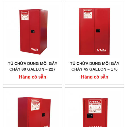
WA810301B
WA810861R
TỦ CHỨA DUNG MÔI GÂY
TỦ CHỨA DUNG MÔI GÂY
CHÁY 60 GALLON – 227
CHÁY 45 GALLON – 170
LÍT, CỬA TỰ ĐÓNG,HÃNG
LÍT, CỬA TỰ ĐÓNG,HÃNG
Hàng có sẵn
Hàng có sẵn
SYSBEL MODEL:
SYSBEL MODEL:
WA810601R
WA810451R