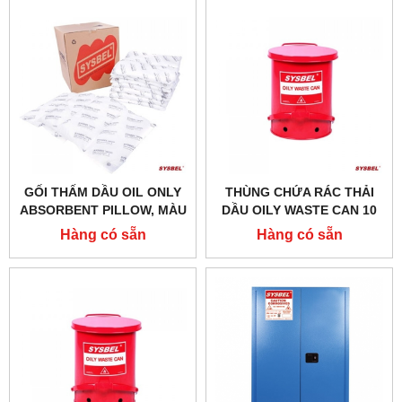
GỐI THẤM DẦU OIL ONLY
THÙNG CHỨA RÁC THẢI
ABSORBENT PILLOW, MÀU
DẦU OILY WASTE CAN 10
TRẮNG MODEL: SOP001
GALLON/ 37.9 LÍT, MÀU ĐỎ
Hàng có sẵn
Hàng có sẵn
CHO DUNG MÔI DỄ CHÁY
WA8109300