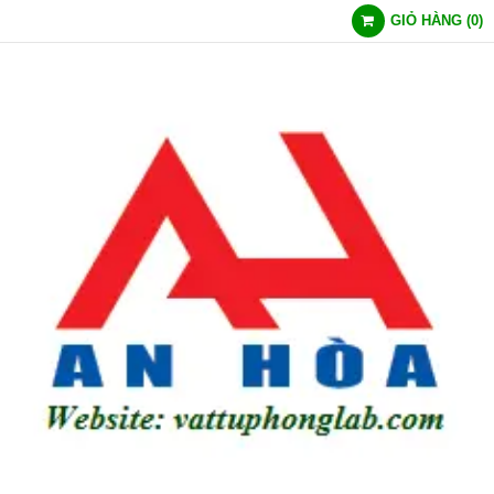
GIỎ HÀNG
(
0
)