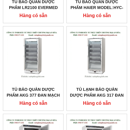
TỦ BẢO QUẢN DƯỢC
TỦ BẢO QUẢN DƯỢC
PHẨM LR2100 EVERMED
PHẨM HAIER MODEL:HYC-
MODEL:LR2100
260
Hàng có sẵn
Hàng có sẵn
TỦ BẢO QUẢN DƯỢC
TỦ LẠNH BẢO QUẢN
PHẨM AKG 377 ĐAN MẠCH
DƯỢC PHẨM AKG 317 ĐAN
MODEL:AKG 377
MẠCH MODEL:AKG 317
Hàng có sẵn
Hàng có sẵn