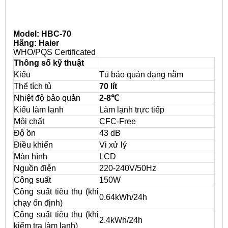
Model: HBC-70
Hãng: Haier
WHO/PQS Certificated
Thông số kỹ thuật
Kiểu
Tủ bảo quản dạng nằm
Thể tích tủ
70 lít
Nhiệt độ bảo quản
2-8℃
Kiểu làm lạnh
Làm lạnh trực tiếp
Môi chất
CFC-Free
Độ ồn
43 dB
Điều khiển
Vi xử lý
Màn hình
LCD
Nguồn điện
220-240V/50Hz
Công suất
150W
Công suất tiêu thụ (khi
0.64kWh/24h
chạy ổn định)
Công suất tiêu thụ (khi
2.4kWh/24h
kiểm tra làm lạnh)