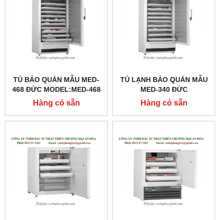
TỦ BẢO QUẢN MẪU MED-
TỦ LẠNH BẢO QUẢN MẪU
468 ĐỨC MODEL:MED-468
MED-340 ĐỨC
MODEL:MED-340
Hàng có sẵn
Hàng có sẵn