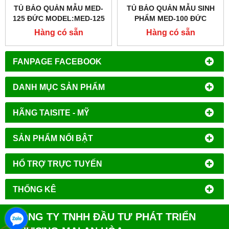
TỦ BẢO QUẢN MẪU MED-
TỦ BẢO QUẢN MẪU SINH
125 ĐỨC MODEL:MED-125
PHẨM MED-100 ĐỨC
MODEL:MED-100
Hàng có sẵn
Hàng có sẵn
FANPAGE FACEBOOK
DANH MỤC SẢN PHẨM
HÃNG TAISITE - MỸ
SẢN PHẨM NỔI BẬT
HỔ TRỢ TRỰC TUYẾN
THỐNG KÊ
CÔNG TY TNHH ĐẦU TƯ PHÁT TRIỂN