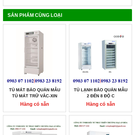
SẢN PHẨM CÙNG LOẠI
TỦ MÁT BẢO QUẢN MẪU
TỦ LẠNH BẢO QUẢN MẪU
TỦ MÁT TRỮ VẮC-XIN
2 ĐẾN 8 ĐỘ C
BIOBASE
Hàng có sẵn
Hàng có sẵn