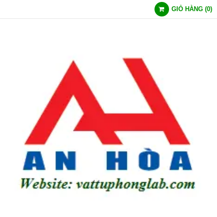
GIỎ HÀNG
(
0
)