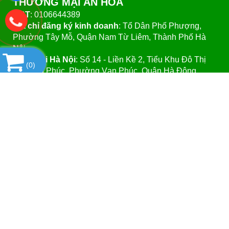
THƯƠNG MẠI AN HÒA
MST
: 0106644389
Địa chỉ đăng ký kinh doanh
: Tổ Dân Phố Phượng,
Phường Tây Mỗ, Quận Nam Từ Liêm, Thành Phố Hà
Nội.
VPGD tại Hà Nội
:
Số 14 - Liền Kề 2, Tiểu Khu Đô Thị
(
0
)
Mới Vạn Phúc, Phường Vạn Phúc, Quận Hà Đông,
Thành Phố Hà Nội.
VPGD tại TP.Hồ Chí Minh:
Số 39 - Đường Số 37, Khu
Phố 8, Phường Linh Đông, Quận Thủ Đức, Thành Phố
Hồ Chí Minh
Website
:https://vattuphonglab.vn
Email
: vattuphonglab@gmail.com
Hotline: Mr.Đăng - 0903.07.1102
SẢN PHẨM