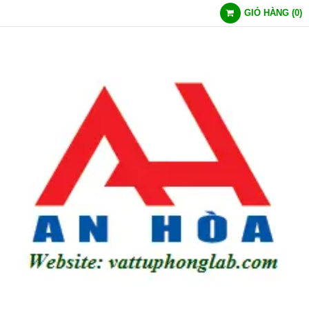
GIỎ HÀNG
(
0
)