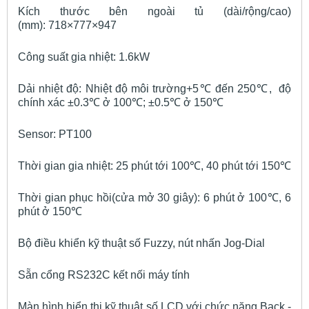
Kích thước bên ngoài tủ (dài/rộng/cao)
(mm): 718×777×947
Công suất gia nhiệt: 1.6kW
Dải nhiệt độ: Nhiệt độ môi trường+5℃ đến 250℃, độ
chính xác ±0.3℃ ở 100℃; ±0.5℃ ở 150℃
Sensor: PT100
Thời gian gia nhiệt: 25 phút tới 100℃, 40 phút tới 150℃
Thời gian phục hồi(cửa mở 30 giây): 6 phút ở 100℃, 6
phút ở 150℃
Bộ điều khiển kỹ thuật số Fuzzy, nút nhấn Jog-Dial
Sẵn cổng RS232C kết nối máy tính
Màn hình hiển thị kỹ thuật số LCD với chức năng Back -