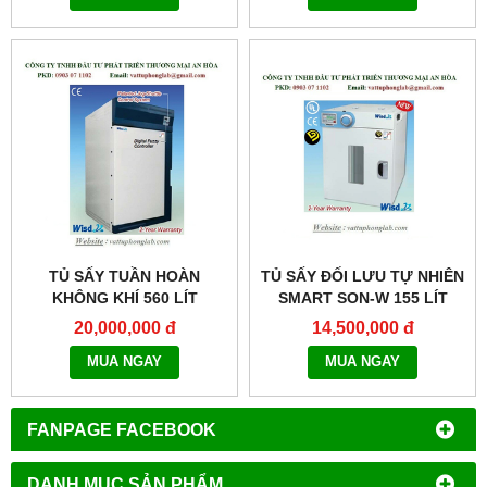
TỦ SẤY TUẦN HOÀN
TỦ SẤY ĐỐI LƯU TỰ NHIÊN
KHÔNG KHÍ 560 LÍT
SMART SON-W 155 LÍT
MODEL:WOC-560
MODEL:THERMOSTABLE
20,000,000 đ
14,500,000 đ
SON-W155
MUA NGAY
MUA NGAY
FANPAGE FACEBOOK
DANH MỤC SẢN PHẨM