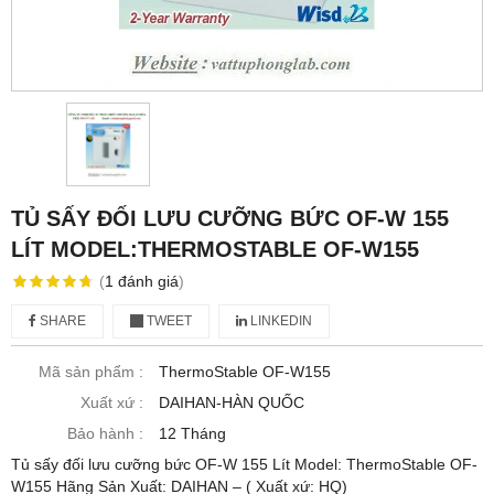
TỦ SẤY ĐỐI LƯU CƯỠNG BỨC OF-W 155
LÍT MODEL:THERMOSTABLE OF-W155
(
1
đánh giá
)
SHARE
TWEET
LINKEDIN
Mã sản phẩm :
ThermoStable OF-W155
Xuất xứ :
DAIHAN-HÀN QUỐC
Bảo hành :
12 Tháng
Tủ sấy đối lưu cưỡng bức OF-W 155 Lít Model: ThermoStable OF-
W155 Hãng Sản Xuất: DAIHAN – ( Xuất xứ: HQ)