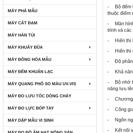
- Bộ đếm thờ
MÁY PHÁ MẪU
thuộc điểm 
MÁY CẤT ĐẠM
- Màn hình h
trình và các 
MÁY HÀN TÚI
- Hiển thị 
MÁY KHUẤY ĐŨA
- Hiển thị n
MÁY ĐỒNG HÓA MẪU
- Độ phân gi
- Khả năng h
MÁY ĐẾM KHUẨN LẠC
- Bộ nhớ tro
MÁY QUANG PHỔ SO MÀU UV-VIS
năng lưu lê
MÁY ĐO LƯU TỐC DÒNG CHẢY
- Chương tr
MÁY ĐO LỰC BÓP TAY
- Công giao
- Ngôn ngữ 
MÁY DẬP MẪU VI SINH
- Kết nối v
MÁY ĐO ĐỘ ẨM HẠT NÔNG SẢN