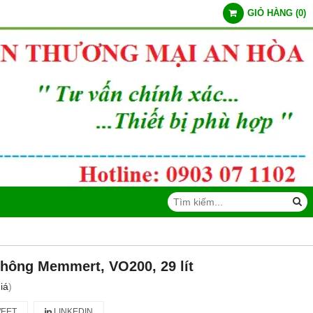
GIỎ HÀNG
(
0
)
hông Memmert, VO200, 29 lít
iá
)
EET
LINKEDIN