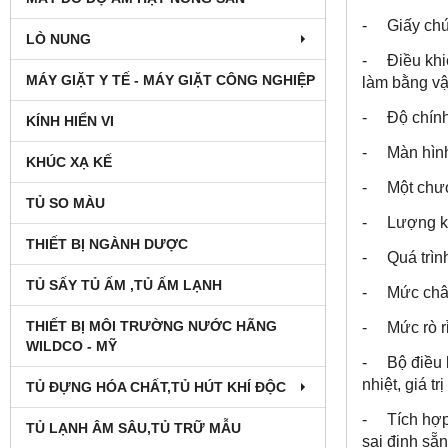
- Giấy chứ
LÒ NUNG
- Điều khiể
MÁY GIẶT Y TẾ - MÁY GIẶT CÔNG NGHIỆP
làm bằng vậ
- Độ chính 
KÍNH HIỂN VI
- Màn hình 
KHÚC XẠ KẾ
- Một chươn
TỦ SO MÀU
- Lượng khô
THIẾT BỊ NGÀNH DƯỢC
- Quá trình
TỦ SẤY TỦ ẤM ,TỦ ẤM LẠNH
- Mức chân
THIẾT BỊ MÔI TRƯỜNG NƯỚC HÃNG
- Mức rò rỉ 
WILDCO - MỸ
- Bộ điều kh
nhiệt, giá tr
TỦ ĐỰNG HÓA CHẤT,TỦ HÚT KHÍ ĐỘC
- Tích hợp 
TỦ LẠNH ÂM SÂU,TỦ TRỮ MẪU
sai định sẵ