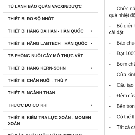
TỦ LẠNH BẢO QUẢN VACXIN/DƯỢC
- Chức năng
quá nhiệt đ
THIẾT BỊ ĐO ĐỘ NHỚT
- Bộ giới h
THIẾT BỊ HÃNG DAIHAN - HÀN QUỐC
cài đặt
- Báo chuôn
THIẾT BỊ HÃNG LABTECH - HÀN QUỐC
- Đạt 100%
TB PHÒNG NUÔI CẤY MÔ THỰC VẬT
- Bơm chân
THIẾT BỊ HÃNG KERN-SOHN
- Cửa kính 
THIẾT BỊ CHĂN NUÔI - THÚ Y
- Cấu tạo b
THIẾT BỊ NGÀNH THAN
- Đệm cửa 
THƯỚC ĐO CƠ KHÍ
- Bên trong
- Có thể th
THIẾT BỊ KIỂM TRA LỰC XOẮN - MOMEN
XOẮN
- Tất cả cá