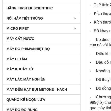
- Thể tích:
2
HÃNG FIRSTEK SCIENTIFIC
- Kích thướ
NỒI HẤP TIỆT TRÙNG
- Kích thướ
MICRO PIPET
- Số khay n
MÁY CẤT NƯỚC
- Bộ điều k
của nó với k
MÁY ĐO PH/MV/NHIỆT ĐỘ
- Điều khiể
MÁY LI TÂM
- Đầu dò nh
MÁY KHUẤY TỪ
- Khoảng n
MÁY LẮC,MÁY NGHIỀN
- Độ thay đ
- Độ đồng n
MÁY ĐẾM HẠT BỤI METONE - HACH
- Chương tr
QUANG KẾ NGỌN LỬA
999giờ) chư
qua máy tín
MÁY ĐO ĐỘ RUNG