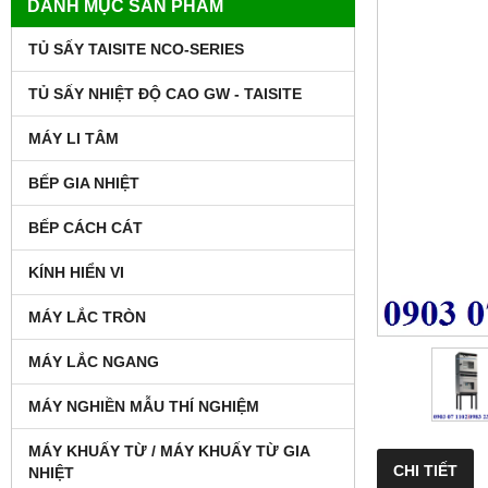
DANH MỤC SẢN PHẨM
TỦ SẤY TAISITE NCO-SERIES
TỦ SẤY NHIỆT ĐỘ CAO GW - TAISITE
MÁY LI TÂM
BẾP GIA NHIỆT
BẾP CÁCH CÁT
KÍNH HIỂN VI
MÁY LẮC TRÒN
MÁY LẮC NGANG
MÁY NGHIỀN MẪU THÍ NGHIỆM
MÁY KHUẤY TỪ / MÁY KHUẤY TỪ GIA
CHI TIẾT
NHIỆT