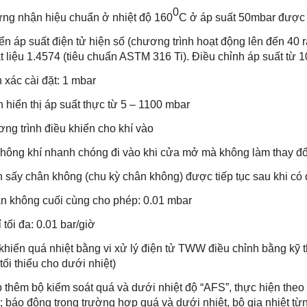
0
ng nhận hiệu chuẩn ở nhiệt độ 160
C ở áp suất 50mbar được
n áp suất điện tử hiện số (chương trình hoạt động lên đến 40 
t liệu 1.4574 (tiêu chuẩn ASTM 316 Ti). Điều chỉnh áp suất từ 1
xác cài đặt: 1 mbar
hiển thị áp suất thực từ 5 – 1100 mbar
g trình điều khiển cho khí vào
ng khí nhanh chóng đi vào khi cửa mở mà không làm thay đổi
 sấy chân không (chu kỳ chân không) được tiếp tục sau khi có 
 không cuối cùng cho phép: 0.01 mbar
tối đa: 0.01 bar/giờ
iển quá nhiệt bằng vi xử lý điện tử TWW điều chỉnh bằng kỹ thuậ
ị tối thiểu cho dưới nhiệt)
thêm bộ kiểm soát quá và dưới nhiệt độ “AFS”, thực hiện theo g
n; báo động trong trường hợp quá và dưới nhiệt, bộ gia nhiệt t