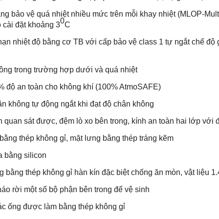
 bảo vệ quá nhiệt nhiều mức trên mỗi khay nhiệt (MLOP-Multi-
0
ộ cài đặt khoảng 3
C
ạn nhiệt độ bằng cơ TB với cấp bảo vệ class 1 tự ngắt chế độ g
g trong trường hợp dưới và quá nhiệt
 độ an toàn cho không khí (100% AtmoSAFE)
 không tự động ngắt khi đạt độ chân không
quan sát được, đệm lò xo bên trong, kính an toàn hai lớp với
ằng thép không gỉ, mặt lưng bằng thép tráng kẽm
bằng silicon
 bằng thép không gỉ hàn kín đặc biệt chống ăn mòn, vật liệu 1
áo rời một số bộ phận bên trong để vệ sinh
c ống được làm bằng thép không gỉ