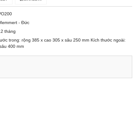
VO200
Memmert - Đức
12 tháng
 thước trong: rộng 385 x cao 305 x sâu 250 mm Kích thước ngoài:
x sâu 400 mm