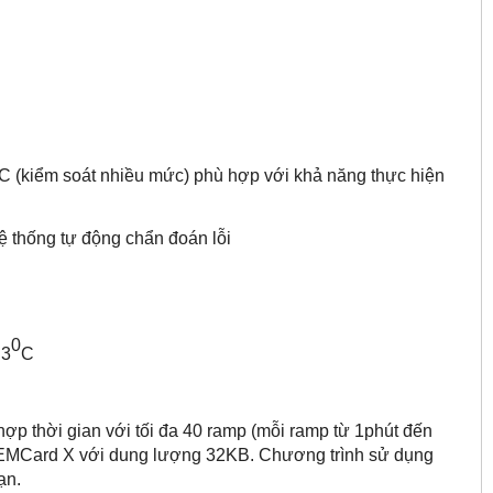
C (kiểm soát nhiều mức) phù hợp với khả năng thực hiện
hệ thống tự động chẩn đoán lỗi
0
.3
C
hợp thời gian với tối đa 40 ramp (mỗi ramp từ 1phút đến
i MEMCard X với dung lượng 32KB. Chương trình sử dụng
ạn.