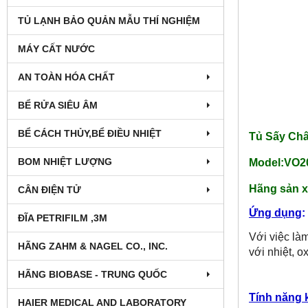
TỦ LẠNH BẢO QUẢN MẪU THÍ NGHIỆM
MÁY CẤT NƯỚC
AN TOÀN HÓA CHẤT
BỂ RỬA SIÊU ÂM
BỂ CÁCH THỦY,BỂ ĐIỀU NHIỆT
Tủ Sấy Châ
BOM NHIỆT LƯỢNG
Model:VO2
Hãng sản x
CÂN ĐIỆN TỬ
Ứng dụng
:
ĐĨA PETRIFILM ,3M
Với việc là
HÃNG ZAHM & NAGEL CO., INC.
với nhiệt, o
HÃNG BIOBASE - TRUNG QUỐC
Tính năng 
HAIER MEDICAL AND LABORATORY