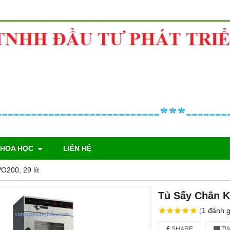
KHOA HỌC
LIÊN HỆ
200, 29 lít
Tủ Sấy Chân K
(
1
đánh g
SHARE
TW