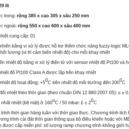
9 lít
c trong:
rộng 385 x cao 305 x sâu 250 mm
c ngoài:
rộng 550 x cao 600 x sâu 400 mm
hiệt cung cấp: 01
hiển bằng vi xử lý được hỗ trợ thêm chức năng fuzzy-logic ML
hối lượng (vị trí cảm biến nhiệt độ) cho mỗi khay nhiệt
n nhiệt độ bằng vi xử lý điện tử với sensor nhiệt độ Pt100 và 
iệt độ Pt100 Class A được lắp trên khay nhiệt
0
0
hiệt độ hoạt động: +5
C trên nhiệt độ môi trường đến 200
C
ổi nhiệt theo thời gian (theo chuẩn DIN 12 880:2007-05): ≤ ± 0
o
0
hất nhiệt (bề mặt) ở 160
C / 50 mbar: £ ± 2
C
ình thời gian hàng tuần với thời gian thực. Chương trình tích 
ơng trình cài đặt thời gian thông qua bộ điều khiển hoặc vớ
h được cấp miễn phí: số lượng ramp chương trình không giới h