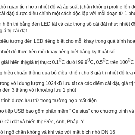
i gian tích hợp nhiệt độ và áp suất (chân không) profile lên đế
cài đặt) được điều chỉnh một cách độc lập với mỗi đoạn từ 1 ph
iển thị bằng đèn LED tất cả các thông số cài đặt như: nhiệt độ,
giá trị cài đặt
biểu tượng đèn LED riêng biệt cho mỗi khay trong quá trình ho
hiệt độ thực trên mỗi khay riêng biệt bằng kỹ thuật số
0
0
0
0
ải hiển thị/giá trị thực: 0.1
C dưới 99.9
C, 0.5
C trên 100
C
iệu chuẩn thông qua bộ điều khiển cho 3 giá trị nhiệt độ lựa c
ng với dung lượng 1024kB lưu tất cả các điểm cài đặt, giá trị thực
n đến 3 tháng với khoảng lưu 1 phút
ình được lưu trữ trong trường hợp mất điện
 tiếp USB bao gồm phần mềm “ Celsius” cho chương trình và tài
cài đặt và hiển thị: Đức, Anh, Pháp, Ý
ới ngõ chân không và khí vào với mặt bích nhỏ DN 16